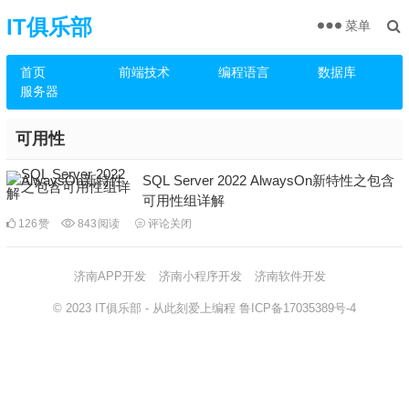
IT俱乐部
菜单
首页
前端技术
编程语言
数据库
服务器
可用性
SQL Server 2022 AlwaysOn新特性之包含
可用性组详解
126
赞
843
阅读
评论关闭
济南APP开发
济南小程序开发
济南软件开发
© 2023
IT俱乐部
- 从此刻爱上编程
鲁ICP备17035389号-4