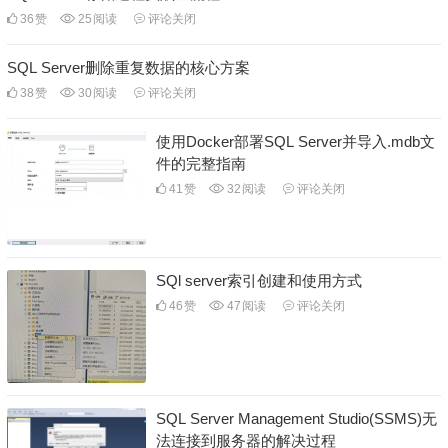
36
赞
25
阅读
评论关闭
SQL Server删除重复数据的核心方案
38
赞
30
阅读
评论关闭
使用Docker部署SQL Server并导入.mdb文
件的完整指南
41
赞
32
阅读
评论关闭
SQl server索引创建和使用方式
46
赞
47
阅读
评论关闭
SQL Server Management Studio(SSMS)无
法连接到服务器的解决过程