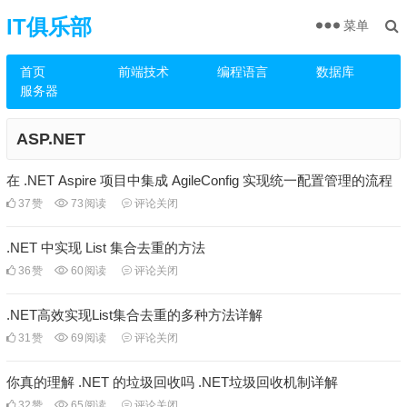
IT俱乐部
菜单
首页
前端技术
编程语言
数据库
服务器
ASP.NET
在 .NET Aspire 项目中集成 AgileConfig 实现统一配置管理的流程
37
赞
73
阅读
评论关闭
.NET 中实现 List 集合去重的方法
36
赞
60
阅读
评论关闭
.NET高效实现List集合去重的多种方法详解
31
赞
69
阅读
评论关闭
你真的理解 .NET 的垃圾回收吗 .NET垃圾回收机制详解
32
赞
65
阅读
评论关闭