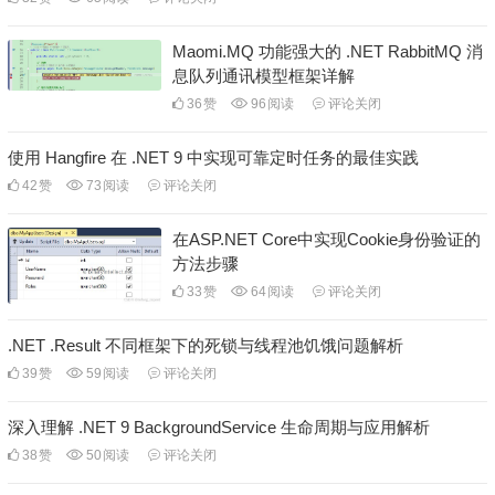
Maomi.MQ 功能强大的 .NET RabbitMQ 消
息队列通讯模型框架详解
36
赞
96
阅读
评论关闭
使用 Hangfire 在 .NET 9 中实现可靠定时任务的最佳实践
42
赞
73
阅读
评论关闭
在ASP.NET Core中实现Cookie身份验证的
方法步骤
33
赞
64
阅读
评论关闭
.NET .Result 不同框架下的死锁与线程池饥饿问题解析
39
赞
59
阅读
评论关闭
深入理解 .NET 9 BackgroundService 生命周期与应用解析
38
赞
50
阅读
评论关闭