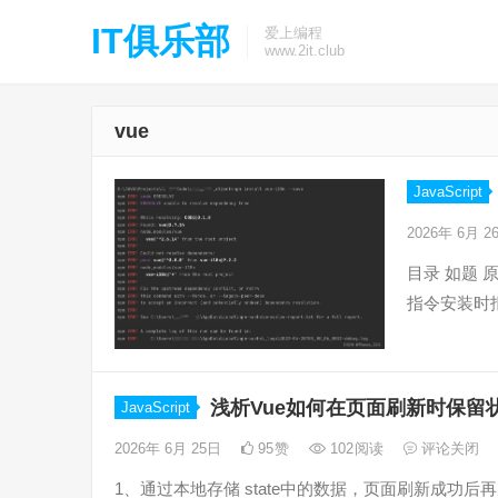
IT俱乐部
爱上编程
www.2it.club
vue
JavaScript
2026年 6月 
目录 如题 原
指令安装时报
浅析Vue如何在页面刷新时保留
JavaScript
2026年 6月 25日
95
赞
102
阅读
评论关闭
1、通过本地存储 state中的数据，页面刷新成功后再次从