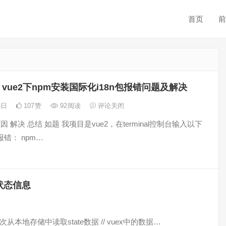
首页
前
vue2下npm安装国际化i18n包报错问题及解决
26日
107
赞
92
阅读
评论关闭
因 解决 总结 如题 我项目是vue2，在terminal控制台输入以下
错： npm…
状态信息
本地存储中读取state数据 // vuex中的数据…