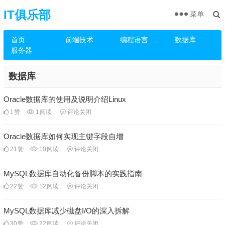
IT俱乐部
菜单
首页
前端技术
编程语言
数据库
服务器
数据库
Oracle数据库的使用及说明介绍Linux
1
赞
1
阅读
评论关闭
Oracle数据库如何实现主键字段自增
21
赞
10
阅读
评论关闭
MySQL数据库自动化备份脚本的实践指南
22
赞
12
阅读
评论关闭
MySQL数据库减少磁盘I/O的深入拆解
30
赞
22
阅读
评论关闭