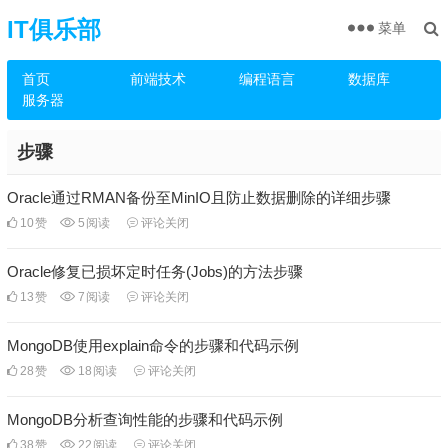
IT俱乐部
菜单
首页
前端技术
编程语言
数据库
服务器
步骤
Oracle通过RMAN备份至MinIO且防止数据删除的详细步骤
10
赞
5
阅读
评论关闭
Oracle修复已损坏定时任务(Jobs)的方法步骤
13
赞
7
阅读
评论关闭
MongoDB使用explain命令的步骤和代码示例
28
赞
18
阅读
评论关闭
MongoDB分析查询性能的步骤和代码示例
38
赞
22
阅读
评论关闭