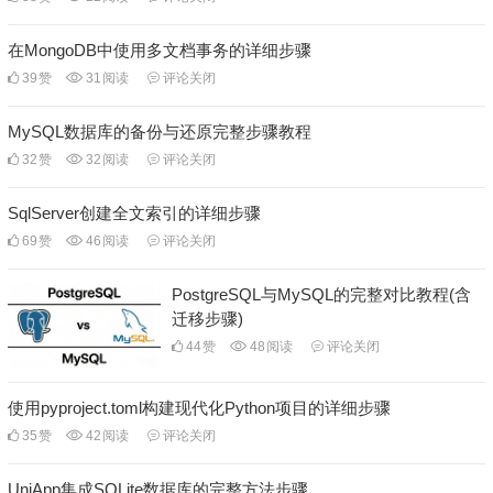
在MongoDB中使用多文档事务的详细步骤
39
赞
31
阅读
评论关闭
MySQL数据库的备份与还原完整步骤教程
32
赞
32
阅读
评论关闭
SqlServer创建全文索引的详细步骤
69
赞
46
阅读
评论关闭
PostgreSQL与MySQL的完整对比教程(含
迁移步骤)
44
赞
48
阅读
评论关闭
使用pyproject.toml构建现代化Python项目的详细步骤
35
赞
42
阅读
评论关闭
UniApp集成SQLite数据库的完整方法步骤