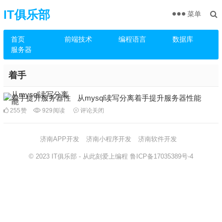
IT俱乐部
菜单
首页
前端技术
编程语言
数据库
服务器
着手
从mysql读写分离着手提升服务器性能
255
赞
929
阅读
评论关闭
济南APP开发
济南小程序开发
济南软件开发
© 2023
IT俱乐部
- 从此刻爱上编程
鲁ICP备17035389号-4