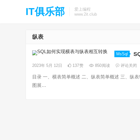
IT俱乐部
爱上编程
www.2it.club
纵表
S
MsSql
2023年 5月 12日
137
赞
850
阅读
评论关闭
目录 一、横表简单概述 二、纵表简单概述 三、纵
图展…