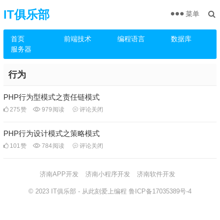
IT俱乐部
菜单
首页
前端技术
编程语言
数据库
服务器
行为
PHP行为型模式之责任链模式
275
赞
979
阅读
评论关闭
PHP行为设计模式之策略模式
101
赞
784
阅读
评论关闭
济南APP开发
济南小程序开发
济南软件开发
© 2023
IT俱乐部
- 从此刻爱上编程
鲁ICP备17035389号-4