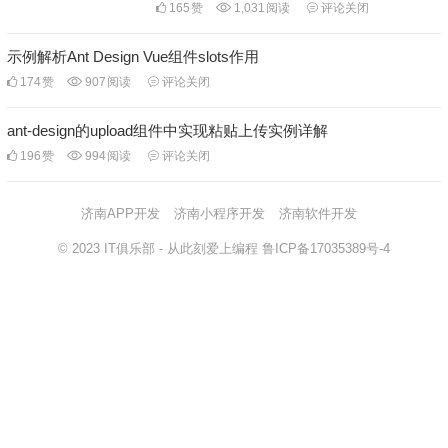
165
赞
1,031
阅读
评论关闭
示例解析Ant Design Vue组件slots作用
174
赞
907
阅读
评论关闭
ant-design的upload组件中实现粘贴上传实例详解
196
赞
994
阅读
评论关闭
济南APP开发
济南小程序开发
济南软件开发
© 2023
IT俱乐部
- 从此刻爱上编程
鲁ICP备17035389号-4