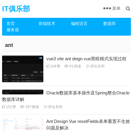
IT俱乐部
菜单
首页
前端技术
编程语言
数据库
服务器
ant
vue3 vite ant deign vue黑暗模式实现过程
104
赞
91
阅读
评论关闭
Oracle数据库基本操作及Spring整合Oracle
数据库详解
152
赞
297
阅读
评论关闭
Ant Design Vue resetFields表单重置不生效
问题及解决