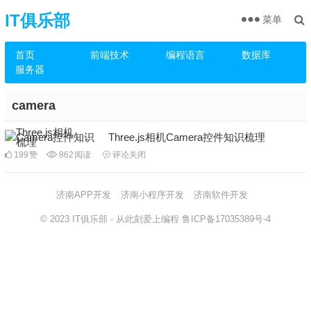
IT俱乐部
菜单
首页
前端技术
编程语言
数据库
服务器
camera
Three.js相机Camera控件知识梳理
199
赞
862
阅读
评论关闭
济南APP开发
济南小程序开发
济南软件开发
© 2023
IT俱乐部
- 从此刻爱上编程
鲁ICP备17035389号-4