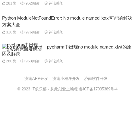
281
赞
962
阅读
评论关闭
Python ModuleNotFoundError: No module named ‘xxx‘可能的解决
方案大全
316
赞
976
阅读
评论关闭
pycharm中出现no module named xlwt的原
因及解决
280
赞
963
阅读
评论关闭
济南APP开发
济南小程序开发
济南软件开发
© 2023
IT俱乐部
- 从此刻爱上编程
鲁ICP备17035389号-4