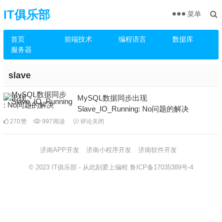
IT俱乐部
菜单
首页
前端技术
编程语言
数据库
服务器
slave
MySQL数据同步出现
Slave_IO_Running: No问题的解决
270
赞
997
阅读
评论关闭
济南APP开发
济南小程序开发
济南软件开发
© 2023
IT俱乐部
- 从此刻爱上编程
鲁ICP备17035389号-4