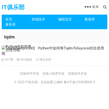
IT俱乐部
菜单
首页
前端技术
编程语言
数据库
服务器
tqdm
Python中如何将Tqdm与Asyncio结合使用
呢
147
赞
913
阅读
评论关闭
济南APP开发
济南小程序开发
济南软件开发
© 2023
IT俱乐部
- 从此刻爱上编程
鲁ICP备17035389号-4