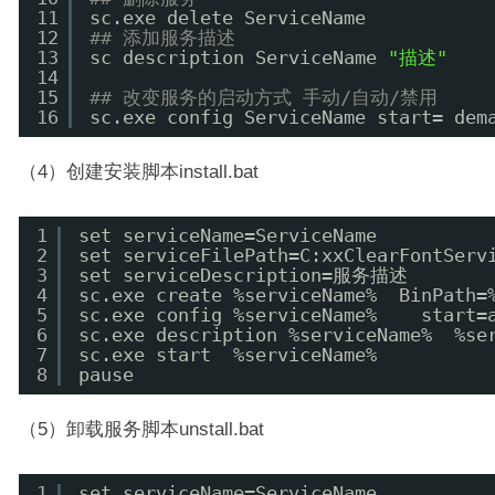
11
sc.exe delete ServiceName
12
## 添加服务描述
13
sc description ServiceName 
"描述"
14
15
## 改变服务的启动方式 手动/自动/禁用 
16
sc.exe config ServiceName start= dem
（4）创建安装脚本install.bat
1
set serviceName=ServiceName
2
set serviceFilePath=C:xxClearFontServ
3
set serviceDescription=服务描述
4
sc.exe create %serviceName%  BinPath=
5
sc.exe config %serviceName%    start=
6
sc.exe description %serviceName%  %se
7
sc.exe start  %serviceName%
8
pause
（5）卸载服务脚本unstall.bat
1
set serviceName=ServiceName