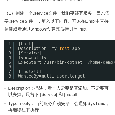
（1）创建一个.service文件（我们要部署服务，因此需
要.service文件），填入以下内容。可以在Linux中直接
创建或者通过windows创建然后拷贝至linux。
1
[Unit]
2
Description= my 
test
app
3
[Service]
4
Type=notify
5
ExecStart=
/usr/bin/dotnet
/home/demo
6
7
[Install]
8
WantedBy=multi-user.target
Description：描述，看个人需要是否添加。不需要可
以去掉。只留下 [Service] 和 [Install]
Type=notify：当前服务启动完毕，会通知S
ystemd
，
再继续往下执行