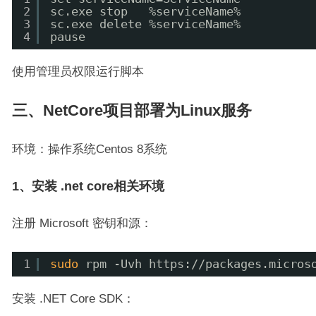
2
sc.exe stop   %serviceName% 
3
sc.exe delete %serviceName% 
4
pause
使用管理员权限运行脚本
三、NetCore项目部署为Linux服务
环境：操作系统Centos 8系统
1、安装 .net core相关环境
注册 Microsoft 密钥和源：
1
sudo
rpm -Uvh https:
//packages
.micros
安装 .NET Core SDK：