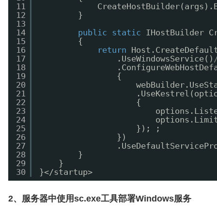
11
CreateHostBuilder(args).
12
}
13
14
public
static
IHostBuilder C
15
{
16
return
Host.CreateDefaul
17
.UseWindowsService()
18
.ConfigureWebHostDef
19
{
20
webBuilder.UseSt
21
.UseKestrel(opti
22
{
23
options.List
24
options.Limi
25
}); ;
26
})
27
.UseDefaultServicePr
28
}
29
}
30
}</startup>
2、服务器中使用sc.exe工具部署Windows服务