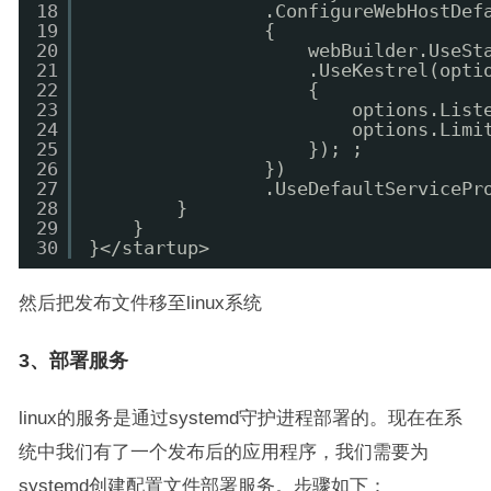
18
.ConfigureWebHostDef
19
{
20
webBuilder.UseSt
21
.UseKestrel(opti
22
{
23
options.List
24
options.Limi
25
}); ;
26
})
27
.UseDefaultServicePr
28
}
29
}
30
}</startup>
然后把发布文件移至linux系统
3、部署服务
linux的服务是通过systemd守护进程部署的。现在在系
统中我们有了一个发布后的应用程序，我们需要为
systemd创建配置文件部署服务。步骤如下：