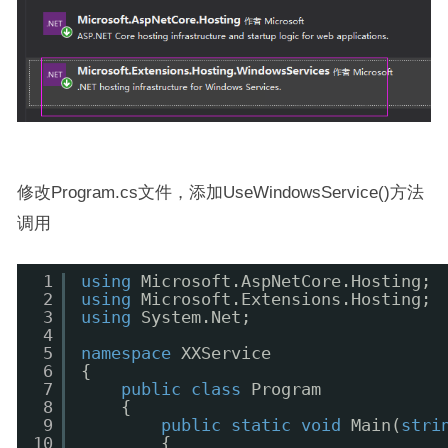
修改Program.cs文件，添加UseWindowsService()方法
调用
1
using
Microsoft.AspNetCore.Hosting;
2
using
Microsoft.Extensions.Hosting;
3
using
System.Net;
4
5
namespace
XXService
6
{
7
public
class
Program
8
{
9
public
static
void
Main(
stri
10
{