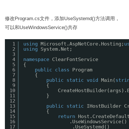
修改Program.cs文件，添加UseSystemd()方法调用，
可以和UseWindowsService()共存
1
using
Microsoft.AspNetCore.Hosting;
u
2
using
System.Net;
3
4
namespace
ClearFontService
5
{
6
public
class
Program
7
{
8
public
static
void
Main(
stri
9
{
10
CreateHostBuilder(args).
11
}
12
13
public
static
IHostBuilder C
14
{
15
return
Host.CreateDefaul
16
.UseWindowsService()
17
.UseSystemd()