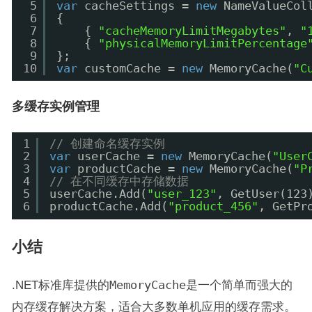
5
var
cacheSettings = 
new
NameValueCol
6
{
7
{ 
"cacheMemoryLimitMegabytes"
, 
"
8
{ 
"physicalMemoryLimitPercentage
9
};
10
var
customCache = 
new
MemoryCache(
"C
多缓存实例管理
1
// 创建命名缓存实例
2
var
userCache = 
new
MemoryCache(
"User
3
var
productCache = 
new
MemoryCache(
"P
4
// 在不同缓存中存储数据
5
userCache.Add(
"user_123"
, GetUser(123
6
productCache.Add(
"product_456"
, GetPr
小结
.NET标准库提供的
MemoryCache
是一个简单而强大的
内存缓存解决方案，适合大多数单机应用的缓存需求。