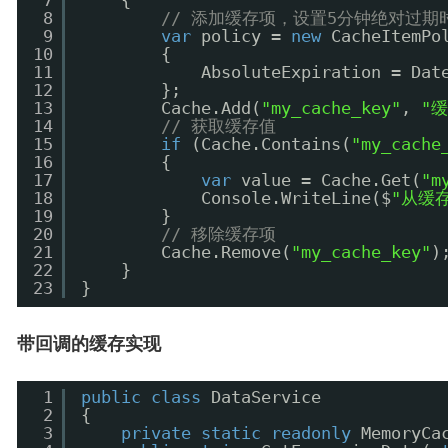
7
{
8
// 添加缓存项，设置5分钟绝对过期
9
var
policy = 
new
CacheItemPo
10
{
11
AbsoluteExpiration = Dat
12
};
13
Cache.Add(
"my_cache_key"
, 
"
14
// 获取缓存值
15
if
(Cache.Contains(
"my_cache
16
{
17
var
value = Cache.Get(
"m
18
Console.WriteLine($
"从缓存
19
}
20
// 移除缓存项
21
Cache.Remove(
"my_cache_key"
)
22
}
23
}
带回调的缓存实现
1
public
class
DataService
2
{
3
private
static
readonly
MemoryCa