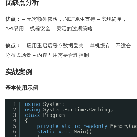
优缺点分析
优点：
– 无需额外依赖，.NET原生支持 – 实现简单，
API易用 – 线程安全 – 灵活的过期策略
缺点：
– 应用重启后缓存数据丢失 – 单机缓存，不适合
分布式场景 – 内存占用需要合理控制
实战案例
基本使用示例
1
using
System;
2
using
System.Runtime.Caching;
3
class
Program
4
{
5
private
static
readonly
MemoryCa
6
static
void
Main()