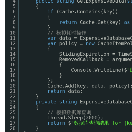
4
public
string
GetExpensiveData(
s
5
{
6
if
(Cache.Contains(key))
7
{
8
return
Cache.Get(key) 
as
9
}
10
// 模拟耗时操作
11
var
data = ExpensiveDatabase
12
var
policy = 
new
CacheItemPo
13
{
14
SlidingExpiration = Time
15
RemovedCallback = argume
16
{
17
Console.WriteLine($
"
18
}
19
};
20
Cache.Add(key, data, policy)
21
return
data;
22
}
23
private
string
ExpensiveDatabase
24
{
25
// 模拟数据库查询
26
Thread.Sleep(2000);
27
return
$
"数据库查询结果 for {ke
28
}