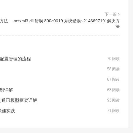
下一篇
证的方法
msxml3.dll 错误 800c0019 系统错误:-2146697191解决方
法
实现统一配置管理的流程
70
阅读
58
阅读
67
阅读
机制详解
63
阅读
消息队列通讯模型框架详解
93
阅读
的最佳实践
71
阅读