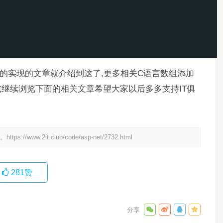
的实现的文章就介绍到这了,更多相关C语言数组添加
或继续浏览下面的相关文章希望大家以后多多支持IT俱
处。
https://www.2it.club/code/asp-net/2732.html
281
赞