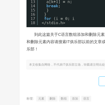
13
a[k+1] = n;
14
break
;
15
}
16
}
17
for
(i = 0; i 
18
</stdio.h>
到此这篇关于C语言数组添加和删除元素
和删除元素内容请搜索IT俱乐部以前的文章
乐部！
本文收集自网络，不代表IT俱乐部立场，转载请注明出
标签:
元素
删除
数组
添加
语言