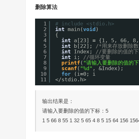
删除算法
1
# include <stdio.h>
2
int
main(
void
)
3
{
4
int
a[23] = {1, 5, 66, 8,
5
int
b[22]; 
/*用来存放删除数
6
int
Index; 
//要删除的值的下
7
int
i; 
//循环变量
8
printf
(
"请输入要删除的值的下
9
scanf
(
"%d"
, &Index);
10
for
(i=0; i
11
</stdio.h>
输出结果是：
请输入要删除的值的下标：5
1 5 66 8 55 1 32 5 65 4 8 5 15 64 156 156