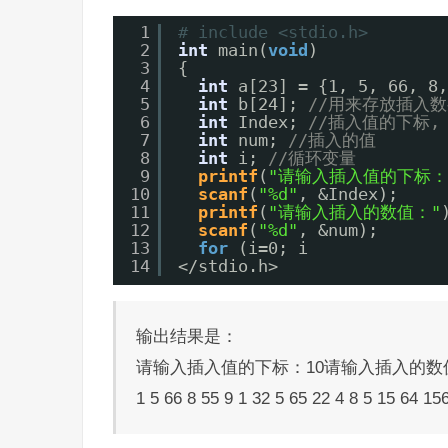
1
# include <stdio.h>
2
int
main(
void
)
3
{
4
int
a[23] = {1, 5, 66, 8,
5
int
b[24]; 
//用来存放插入数
6
int
Index; 
//插入值的下标, 
7
int
num; 
//插入的值
8
int
i; 
//循环变量
9
printf
(
"请输入插入值的下标：
10
scanf
(
"%d"
, &Index);
11
printf
(
"请输入插入的数值："
12
scanf
(
"%d"
, &num);
13
for
(i=0; i
14
</stdio.h>
输出结果是：
请输入插入值的下标：10请输入插入的数
1 5 66 8 55 9 1 32 5 65 22 4 8 5 15 64 15