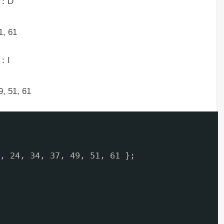
)：D
, 61
：I
, 51, 61
, 24, 34, 37, 49, 51, 61 };