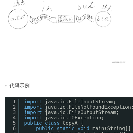
代码示例
1
import
java.io.FileInputStream;
2
import
java.io.FileNotFoundException
3
import
java.io.FileOutputStream;
4
import
java.io.IOException;
5
public
class
CopyA {
6
public
static
void
main(String[]