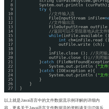
7
String curPath=System.getPro
8
System.out.println (curPath)
9
try
{
10
//文件输入流
11
FileInputStream inFile=
n
12
//文件输出流
13
FileOutputStream outFile
14
//返回可以不受阻塞地从此文件
15
while
(inFile.available (
16
int
ch=inFile.read (
17
outFile.write (ch); 
18
}
19
inFile.close (); 
//关闭输
20
outFile.close ();
//关闭输
21
}
catch
(FileNotFoundExceptio
22
System.out.println (
"文件
23
}
catch
(IOException e){
24
System.out.println (
"文件
25
}
26
}
27
}
以上就是Java语言中的文件数据流示例详解的详细内
容，更多关于Java语言文件数据流的资料请关注IT俱乐