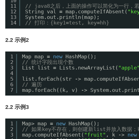
10
11
// java8之后，上面的操作可以简化为一行，
12
String val = map.computeIfAbsent(
"ke
13
System.out.println(map);
14
// 打印：{key1=test, key=hh}
2.2 示例2
1
Map map = 
new
HashMap();
2
// 统计字段出现个数
3
List list = Lists.newArrayList(
"apple
4
5
list.forEach(str -> map.computeIfAbse
6
// 遍历
7
map.forEach((k, v) -> System.out.prin
2.2 示例3
1
Map> map = 
new
HashMap();
2
// 如果key不存在，则创建新list并放入数据；
3
map.computeIfAbsent(
"fruit"
, k -> 
new