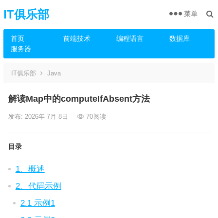
IT俱乐部
菜单
首页
前端技术
编程语言
数据库
服务器
IT俱乐部
Java
解读Map中的computeIfAbsent方法
发布: 2026年 7月 8日
70
阅读
目录
1、概述
2、代码示例
2.1 示例1