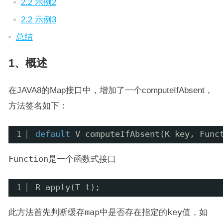
2.2 示例2
2.2 示例3
总结
1、概述
在JAVA8的Map接口中，增加了一个computeIfAbsent，
方法签名如下：
1
default
V computeIfAbsent(K key, Func
Function
是一个函数式接口
1
R apply(T t);
此方法首先判断缓存
map
中是否存在指定的
key
值，如