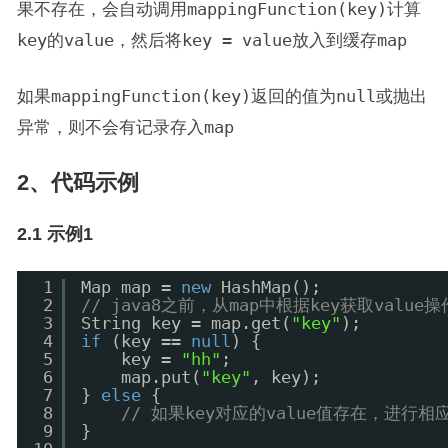
果不存在，会自动调用
mappingFunction(key)
计算
key
的
value
，然后将
key = value
放入到缓存
map
如果
mappingFunction(key)
返回的值为
null
或抛出
异常，则不会有记录存入
map
2、代码示例
2.1 示例1
1
Map map = 
new
HashMap();
2
// java8之前，从map中根据key获取valu
3
String key = map.get(
"key"
);
4
if
(key == 
null
) {
5
key = 
"hh"
;
6
map.put(
"key"
, key);
7
} 
else
{
8
// 如果key对应的value值存在，进行相
9
}