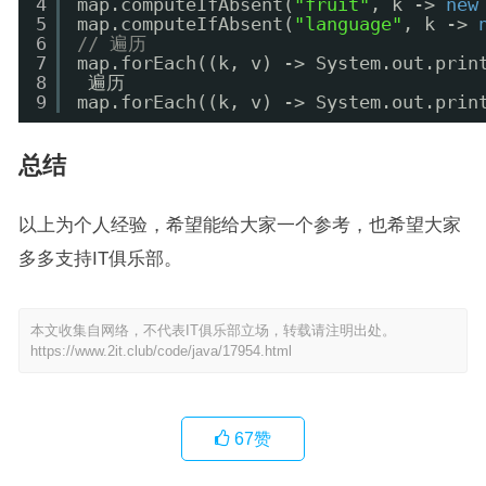
4
map.computeIfAbsent(
"fruit"
, k -> 
new
5
map.computeIfAbsent(
"language"
, k -> 
6
// 遍历
7
map.forEach((k, v) -> System.out.prin
8
遍历
9
map.forEach((k, v) -> System.out.prin
总结
以上为个人经验，希望能给大家一个参考，也希望大家
多多支持IT俱乐部。
本文收集自网络，不代表IT俱乐部立场，转载请注明出处。
https://www.2it.club/code/java/17954.html
67
赞