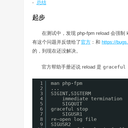
总结
起步
在测试中，发现 php-fpm reload 
有这个问题并反馈给了
官方
：和
https://bug
的，到现在还没解决。
官方帮助手册还说 reload 是
graceful
1
man php-fpm
2
...
3
SIGINT,SIGTERM
4
immediate termination
5
SIGQUIT 
6
graceful stop
7
SIGUSR1 
8
re-open log file
9
SIGUSR2