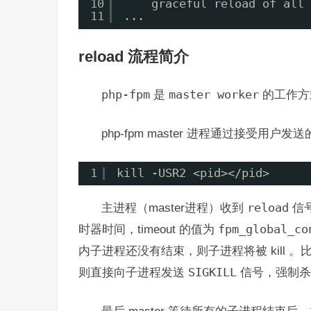
10
graceful reload of all 
11
...
reload 流程简介
php-fpm
是
master worker
的工作方
php-fpm master 进程通过接受用户发
1
kill -USR2 <pid></pid>
主进程（master进程）收到
reload
信
时器时间，timeout 的值为
fpm_global_co
内子进程还没有结束，则子进程将被 kill 。比如
则直接向子进程发送
SIGKILL
信号，强制杀
最后 master 等待所有的子进程结