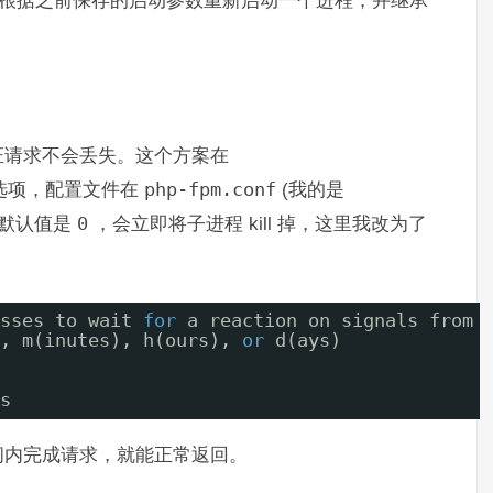
证请求不会丢失。这个方案在
选项，配置文件在
php-fpm.conf
(我的是
，默认值是
0
，会立即将子进程 kill 掉，这里我改为了
sses to wait 
for
a reaction on signals from 
, m(inutes), h(ours), 
or
d(ays)
s
间内完成请求，就能正常返回。