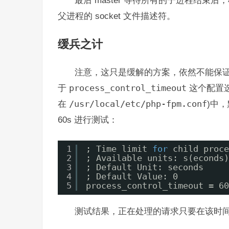
父进程的 socket 文件描述符。
缓兵之计
注意，这只是缓解的方案，依然不能保
于
process_control_timeout
这个配置
在
/usr/local/etc/php-fpm.conf
)中
60s 进行测试：
1
; Time limit 
for
child proce
2
; Available units: s(econds)
3
; Default Unit: seconds
4
; Default Value: 0
5
process_control_timeout = 60
测试结果，正在处理的请求只要在该时