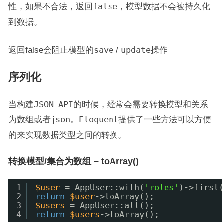
性，如果不合法，返回
false
，模型数据不会被持久化
到数据。
返回false会阻止模型的
save
/
update
操作
序列化
当构建
JSON API
的时候，经常会需要转换模型和关系
为数组或者
json
。
Eloquent
提供了一些方法可以方便
的来实现数据类型之间的转换。
转换模型/集合为数组 – toArray()
1
$user
= AppUser::with(
'roles'
)->first
2
return
$user
->toArray();
3
$users
= AppUser::all();
4
return
$users
->toArray();