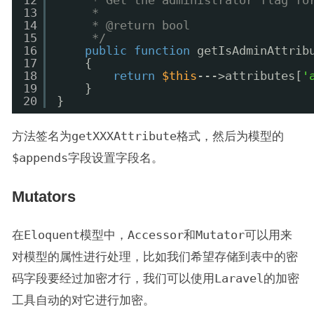
12
* Get the administrator flag fo
13
*
14
* @return bool
15
*/
16
public
function
getIsAdminAttrib
17
{
18
return
$this
--->attributes[
'
19
}
20
}
方法签名为
getXXXAttribute
格式，然后为模型的
$appends
字段设置字段名。
Mutators
在
Eloquent
模型中，
Accessor
和
Mutator
可以用来
对模型的属性进行处理，比如我们希望存储到表中的密
码字段要经过加密才行，我们可以使用
Laravel
的加密
工具自动的对它进行加密。