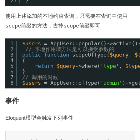
23
}
使用上述添加的本地约束查询，只需要在查询中使用
scope
前缀的方法，去掉
scope
前缀即可
1
$users
= AppUser::popular()->active()
2
// 本地作用域方法是可以接受参数的
3
public
function
scopeOfType(
$query
, 
$
4
{
5
return
$query
->where(
'type'
, 
$typ
6
}
7
// 调用的时候
8
$users
= AppUser::ofType(
'admin'
)->ge
事件
Eloquent模型会触发下列事件