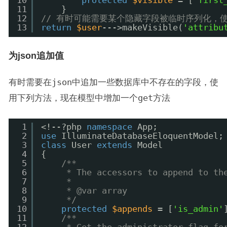
10
protected
$visible
= [
'first
11
}
12
// 有时可能需要某个隐藏字段被临时序列化，使用`
13
return
$user
--->makeVisible(
'attribu
为json追加值
有时需要在
json
中追加一些数据库中不存在的字段，使
用下列方法，现在模型中增加一个
get
方法
1
<!--?php 
namespace
App;
2
use
IlluminateDatabaseEloquentModel;
3
class
User 
extends
Model
4
{
5
/**
6
* The accessors to append to th
7
*
8
* @var array
9
*/
10
protected
$appends
= [
'is_admin'
11
/**