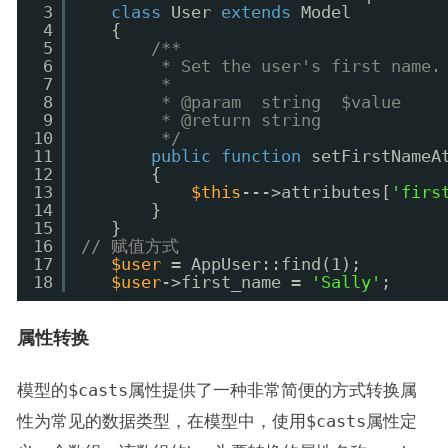
3
class
User 
extends
Model
4
{
5
/**
6
* Set the user's first name.
7
*
8
* @param  string  $value
9
* @return string
10
*/
11
public
function
setFirstNameA
12
{
13
$this
--->attributes[
'firs
14
}
15
}
16
// 赋值方式
17
$user
= AppUser::find(1);
18
$user
->first_name = 
'Sally'
;
属性转换
模型的
$casts
属性提供了一种非常简便的方式转换属
性为常见的数据类型，在模型中，使用
$casts
属性定