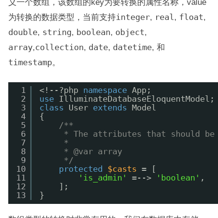
义一个数组，该数组的key为要转换的属性名称，value
为转换的数据类型，当前支持
integer
,
real
,
float
,
double
,
string
,
boolean
,
object
,
array
,
collection
,
date
,
datetime
, 和
timestamp
。
1
<!--?php 
namespace
App;
2
use
IlluminateDatabaseEloquentModel;
3
class
User 
extends
Model
4
{
5
/**
6
* The attributes that should be
7
*
8
* @var array
9
*/
10
protected
$casts
= [
11
'is_admin'
=--> 
'boolean'
,
12
];
13
}