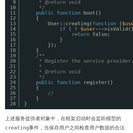
9
* @return void
10
*/
11
public
function
boot()
12
{
13
User::creating(
function
(
$us
14
if
( ! 
$user
--->isValid(
15
return
false;
16
}
17
});
18
}
19
/**
20
* Register the service provider
21
*
22
* @return void
23
*/
24
public
function
register()
25
{
26
//
27
}
28
}
上述服务提供者对象中，在框架启动时会监听模型的
creating
事件，当保存用户之间检查用户数据的合法