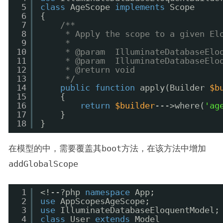
5
class
AgeScope 
implements
Scope
6
{
7
/**
8
* Apply the scope to a given El
9
*
10
* @param  IlluminateDatabaseElo
11
* @param  IlluminateDatabaseElo
12
* @return void
13
*/
14
public
function
apply(Builder 
$b
15
{
16
return
$builder
--->where(
'ag
17
}
18
}
在模型的中，需要覆盖其
boot
方法，在该方法中增加
addGlobalScope
1
<!--?php 
namespace
App;
2
use
AppScopesAgeScope;
3
use
IlluminateDatabaseEloquentModel;
4
class
User 
extends
Model