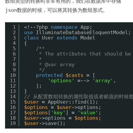
数组类型的转换时非常有用的，我们在数据库中存储
json
数据的时候，可以将其转换为数组形式。
1
<!--?php 
namespace
App;
2
use
IlluminateDatabaseEloquentModel;
3
class
User 
extends
Model
4
{
5
/**
6
* The attributes that should be
7
*
8
* @var array
9
*/
10
protected
$casts
= [
11
'options'
=--> 
'array'
,
12
];
13
}
14
// 从配置数组转换的属性取值或者赋值的时候都会
15
$user
= AppUser::find(1);  
16
$options
= 
$user
->options;
17
$options
[
'key'
] = 
'value'
;
18
$user
->options = 
$options
;
19
$user
->save();