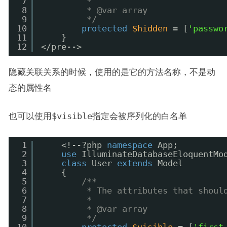
7
*
8
* @var array
9
*/
10
protected
$hidden
= [
'passwo
11
}
12
</pre-->
隐藏关联关系的时候，使用的是它的方法名称，不是动
态的属性名
也可以使用
$visible
指定会被序列化的白名单
1
<!--?php 
namespace
App;
2
use
IlluminateDatabaseEloquentMo
3
class
User 
extends
Model
4
{
5
/**
6
* The attributes that shoul
7
*
8
* @var array
9
*/