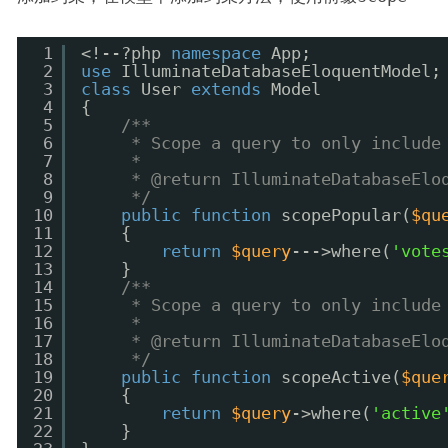
1
<!--?php 
namespace
App;
2
use
IlluminateDatabaseEloquentModel;
3
class
User 
extends
Model
4
{
5
/**
6
* Scope a query to only include
7
*
8
* @return IlluminateDatabaseElo
9
*/
10
public
function
scopePopular(
$qu
11
{
12
return
$query
--->where(
'vote
13
}
14
/**
15
* Scope a query to only include
16
*
17
* @return IlluminateDatabaseElo
18
*/
19
public
function
scopeActive(
$que
20
{
21
return
$query
->where(
'active
22
}