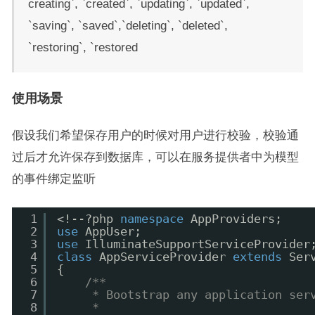
creating`, `created`, `updating`, `updated`,
`saving`, `saved`,`deleting`, `deleted`,
`restoring`, `restored
使用场景
假设我们希望保存用户的时候对用户进行校验，校验通
过后才允许保存到数据库，可以在服务提供者中为模型
的事件绑定监听
1
<!--?php 
namespace
AppProviders;
2
use
AppUser;
3
use
IlluminateSupportServiceProvider
4
class
AppServiceProvider 
extends
Ser
5
{
6
/**
7
* Bootstrap any application ser
8
*