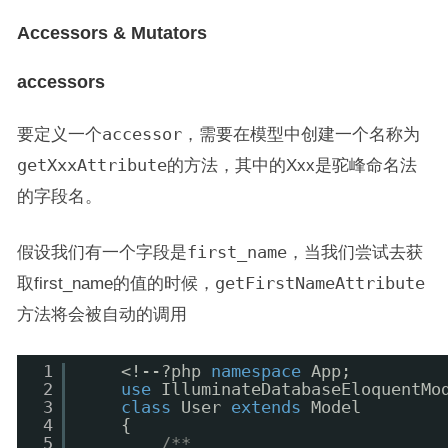
Accessors & Mutators
accessors
要定义一个
accessor
，需要在模型中创建一个名称为
getXxxAttribute
的方法，其中的Xxx是驼峰命名法
的字段名。
假设我们有一个字段是
first_name
，当我们尝试去获
取first_name的值的时候，
getFirstNameAttribute
方法将会被自动的调用
1
<!--?php 
namespace
App;
2
use
IlluminateDatabaseEloquentMo
3
class
User 
extends
Model
4
{
5
/**