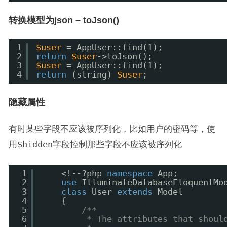
转换模型为json – toJson()
1
$user
= AppUser::find(1);
2
return
$user
->toJson();
3
$user
= AppUser::find(1);
4
return
(string) 
$user
;
隐藏属性
有时某些字段不应该被序列化，比如用户的密码等，使
用
$hidden
字段控制那些字段不应该被序列化
1
<!--?php 
namespace
App;
2
use
IlluminateDatabaseEloquentMo
3
class
User 
extends
Model
4
{
5
/**
6
* The attributes that shoul