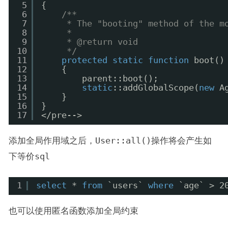
5
{
6
/**
7
* The "booting" method of the m
8
*
9
* @return void
10
*/
11
protected
static
function
boot()
12
{
13
parent::boot();
14
static
::addGlobalScope(
new
A
15
}
16
}
17
</pre-->
添加全局作用域之后，
User::all()
操作将会产生如
下等价
sql
1
select
* 
from
`users` 
where
`age` > 2
也可以使用匿名函数添加全局约束