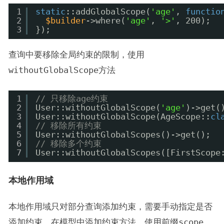
1
static
::addGlobalScope(
'age'
, 
functio
2
$builder
->where(
'age'
, 
'>'
, 200);
3
});
查询中要移除全局约束的限制，使用
withoutGlobalScope
方法
1
// 只移除age约束
2
User::withoutGlobalScope(
'age'
)->get(
3
User::withoutGlobalScope(AgeScope::
cl
4
// 移除所有约束
5
User::withoutGlobalScopes()->get();
6
// 移除多个约束
7
User::withoutGlobalScopes([FirstScope
本地作用域
本地作用域只对部分查询添加约束，需要手动指定是否
添加约束，在模型中添加约束方法，使用前缀
scope