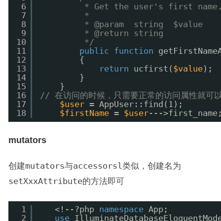
6
* Get the user's first name
7
*
8
* @param  string  $value
9
* @return string
10
*/
11
public
function
getFirstName
12
{
13
return
ucfirst(
$value
);
14
}
15
}
16
// 在访问的时候，只需要正常的访问属性就可
17
$user
= AppUser::find(1);
18
$firstName
= 
$user
--->first_name
mutators
创建
mutators
与
accessorsl
类似，创建名为
setXxxAttribute
的方法即可
1
<!--?php 
namespace
App;
2
use
IlluminateDatabaseEloquentMod