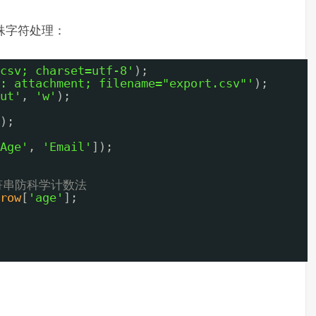
殊字符处理：
csv; charset=utf-8'
);
: attachment; filename="export.csv"'
);
ut'
, 
'w'
);
);
Age'
, 
'Email'
]);
符串防科学计数法
row
[
'age'
];