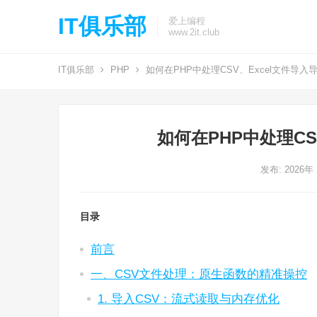
IT俱乐部
爱上编程
www.2it.club
IT俱乐部
PHP
如何在PHP中处理CSV、Excel文件导入
如何在PHP中处理CS
发布: 2026年
目录
前言
一、CSV文件处理：原生函数的精准操控
1. 导入CSV：流式读取与内存优化