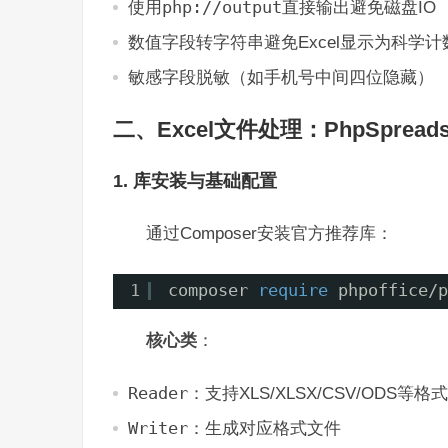
使用
php://output
直接输出避免磁盘IO
数值字段转字符串避免Excel显示为科学计数（如
敏感字段脱敏（如手机号中间四位隐藏）
二、Excel文件处理：PhpSprea
1. 库安装与基础配置
通过Composer安装官方推荐库：
1
composer 
require
phpoffice/p
核心类
：
Reader
：支持XLS/XLSX/CSV/ODS等格
Writer
：生成对应格式文件