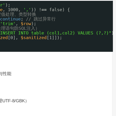
r'
);
e
, 1000, 
','
)) !== false) {
空值处理、类型转换
continue
; 
// 跳过异常行
'trim'
, 
$row
);
理语句防SQL注入）
INSERT INTO table (col1,col2) VALUES (?,?)"
)
zed
[0], 
$sanitized
[1]]);
与性能
UTF-8/GBK）