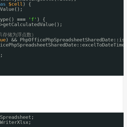
as
$cell
) {
Value();
ype() === 
'f'
) {
>getCalculatedValue();
el存储为浮点数）
ue
) && PhpOfficePhpSpreadsheetSharedDate::is
icePhpSpreadsheetSharedDate::excelToDateTime
;
Spreadsheet;
WriterXlsx;