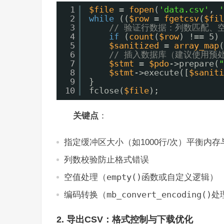
1
$file
= 
fopen
(
'data.csv'
, 
'
2
while
((
$row
= 
fgetcsv
(
$fil
3
// 验证行数据：列数匹配、
4
if
(
count
(
$row
) !== 5) 
5
$sanitized
= 
array_map
(
6
// 插入数据库（建议使用预处
7
$stmt
= 
$pdo
->prepare(
"
8
$stmt
->execute([
$saniti
9
}
10
fclose(
$file
);
关键点
：
指定缓冲区大小（如1000行/次）平衡内存
列数校验防止格式错误
空值处理（
empty()
函数或自定义逻辑）
编码转换（
mb_convert_encoding()
处理
2. 导出CSV：格式控制与下载优化