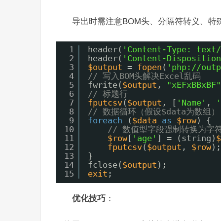
导出时需注意BOM头、分隔符转义、特
1
header(
'Content-Type: text/
2
header(
'Content-Disposition
3
$output
= 
fopen
(
'php://outp
4
// 写入BOM头解决Excel乱码
5
fwrite(
$output
, 
"xEFxBBxBF"
6
// 标题行
7
fputcsv
(
$output
, [
'Name'
, 
'
8
// 数据循环（假设$data为数组）
9
foreach
(
$data
as
$row
) {
10
// 数值型字段强制转换为字
11
$row
[
'age'
] = (string)
$
12
fputcsv
(
$output
, 
$row
);
13
}
14
fclose(
$output
);
15
exit
;
优化技巧
：