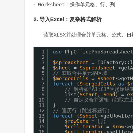
Worksheet
：操作单元格、行、列
2. 导入Excel：复杂格式解析
读取XLSX并处理合并单元格、公式、日
1
use
PhpOfficePhpSpreadsheet
2
3
$spreadsheet
= IOFactory::l
4
$sheet
= 
$spreadsheet
->getA
5
// 获取合并单元格区域
6
$mergedCells
= 
$sheet
->getM
7
foreach
(
$mergedCells
as
$r
8
// 解析如"A1:C1"为起始结
9
list(
$start
, 
$end
) = 
ex
10
// 自定义合并逻辑（如取左
11
}
12
// 遍历行（跳过标题行）
13
foreach
(
$sheet
->getRowIter
14
$rowData
= [];
15
$cellIterator
= 
$row
->g
16
$cellIterator
->setItera