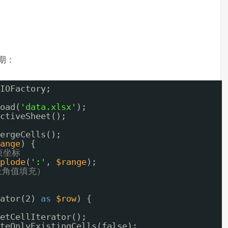
期：
IOFactory;
oad(
'data.xlsx'
);
ctiveSheet();
ergeCells();
ange
) {
束坐标
plode
(
':'
, 
$range
);
上角值填充）
ator(2) 
as
$row
) {
etCellIterator();
teOnlyExistingCells(false);