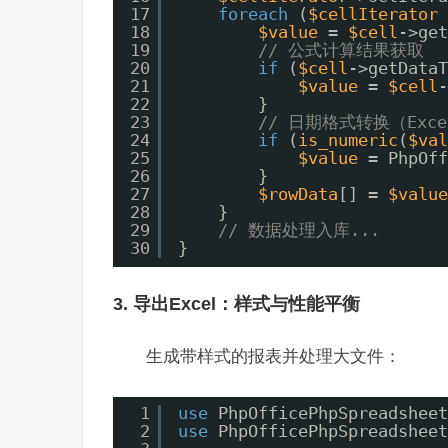
17
foreach
(
$cellIterator
18
$value
= 
$cell
->get
19
// 公式计算结果获取
20
if
(
$cell
->getDataT
21
$value
= 
$cell
-
22
}
23
// 日期格式转换（Exc
24
if
(
is_numeric
(
$val
25
$value
= PhpOff
26
}
27
$rowData
[] = 
$value
28
}
29
// 数据处理入库...
30
}
3. 导出Excel：样式与性能平衡
生成带样式的报表并处理大文件：
1
use
PhpOfficePhpSpreadsheet
2
use
PhpOfficePhpSpreadsheet