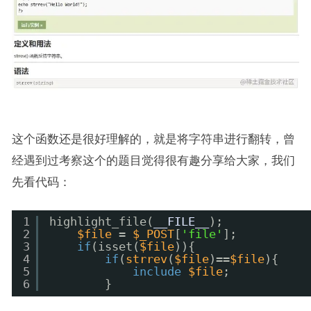
这个函数还是很好理解的，就是将字符串进行翻转，曾
经遇到过考察这个的题目觉得很有趣分享给大家，我们
先看代码：
1
highlight_file(
__FILE__
);
2
$file
= 
$_POST
[
'file'
];
3
if
(isset(
$file
)){
4
if
(
strrev
(
$file
)==
$file
){
5
include
$file
;
6
}