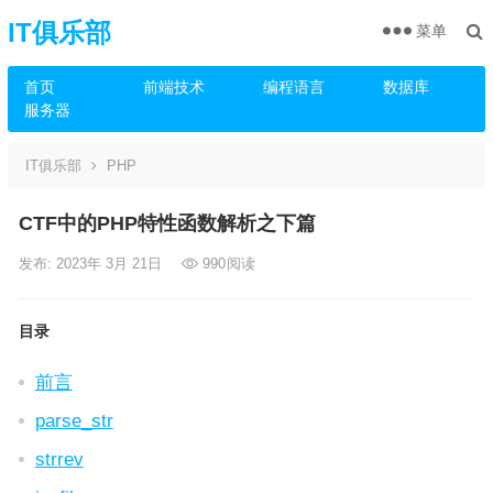
IT俱乐部
菜单
首页
前端技术
编程语言
数据库
服务器
IT俱乐部
PHP
CTF中的PHP特性函数解析之下篇
发布: 2023年 3月 21日
990
阅读
目录
前言
parse_str
strrev