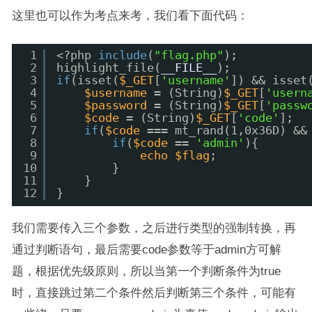
这里也可以作为考点来考，我们看下面代码：
1
<?php 
include
(
"flag.php"
);
2
highlight_file(
__FILE__
);
3
if
(isset(
$_GET
[
'username'
]) && isset
4
$username
= (String)
$_GET
[
'usern
5
$password
= (String)
$_GET
[
'passw
6
$code
= (String)
$_GET
[
'code'
];
7
if
(
$code
=== mt_rand(1,0x36D) &&
8
if
(
$code
== 
'admin'
){
9
echo
$flag
;
10
} 
11
}
12
}
我们需要传入三个参数，之后进行类型的强制转换，再
通过判断语句，最后需要code参数等于admin方可解
题，根据优先级原则，所以当第一个判断条件为true
时，直接跳过第二个条件然后判断第三个条件，可能有