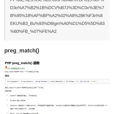
D3o%A7%B2%1B%DCV%B7J%3D%C0x%3E%7
B%95%18%AF%BF%A2%02%A8%28K%F3n%8
EKU%B3_Bu%93%D8Igm%A0%D1%D5%5D%83
%60%FB_%07%FE%A2
preg_match()