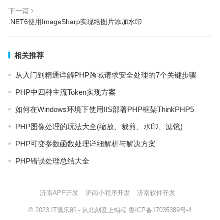
下一篇
.NET6使用ImageSharp实现给图片添加水印
相关推荐
从入门到精通详解PHP跨域请求安全处理的7个关键步骤
PHP中四种主流Token实现方案
如何在Windows环境下使用IIS部署PHP框架ThinkPHP5
PHP图像处理的玩法大全(缩放、裁剪、水印、滤镜)
PHP可变参数函数处理详细解析与解决方案
PHP错误处理总结大全
济南APP开发
济南小程序开发
济南软件开发
© 2023
IT俱乐部
- 从此刻爱上编程
鲁ICP备17035389号-4