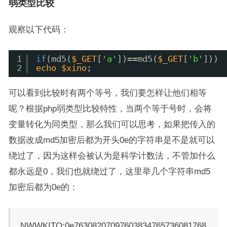
弱类型比较
观察以下代码：
1
if
(md5(
$_GET
[
'a'
])==md5(
$_GET
[
'b'
]))
2
echo
$xino
;
可以看到比较时有两个等号，我们要怎样让他们相等
呢？根据php弱类型比较特性，当两个等于号时，会将
变量转化为同类型，那么我们可以思考，如果把传入的
数据改成md5加密后都为开头0e的字符串是不是就可以
绕过了，因为这样会被认为是科学计数法，不管加什么
都永远是0，我们也就绕过了，这里举几个字符串md5
加密后都为0e的：
NWWKITQ:0e76308207097603834765736081768