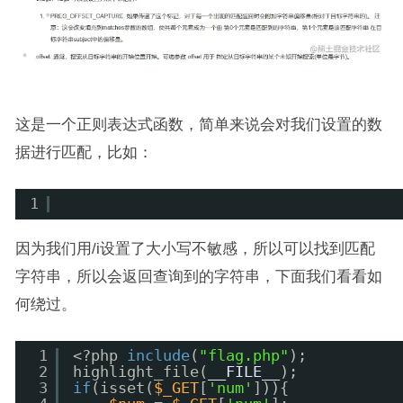
这是一个正则表达式函数，简单来说会对我们设置的数
据进行匹配，比如：
1
因为我们用/i设置了大小写不敏感，所以可以找到匹配
字符串，所以会返回查询到的字符串，下面我们看看如
何绕过。
1
<?php 
include
(
"flag.php"
);
2
highlight_file(
__FILE__
);
3
if
(isset(
$_GET
[
'num'
])){