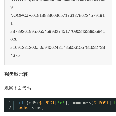
9
NOOPCJF:0e81888800365717612786224579191
1
s878926199a:0e545993274517709034328855841
020
s1091221200a:0e94062421785656155781632738
4675
强类型比较
观察下面代码：
1
if
(md5(
$_POST
[
'a'
]) === md5(
$_POST
[
'
2
echo
xino;