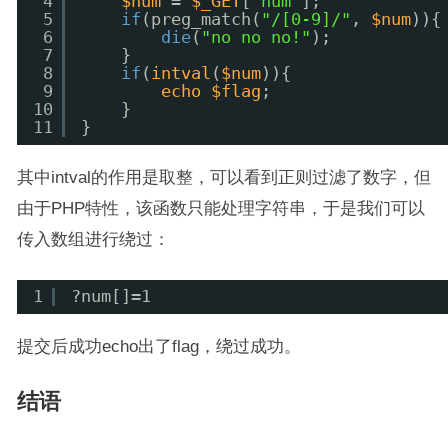
4
$num
= 
$_GET
[
'num'
];
5
if
(preg_match(
"/[0-9]/"
, 
$num
)){
6
die
(
"no no no!"
);
7
}
8
if
(
intval
(
$num
)){
9
echo
$flag
;
10
}
11
} 
其中intval的作用是取整，可以看到正则过滤了数字，但
由于PHP特性，该函数只能处理字符串，于是我们可以
传入数组进行绕过：
1
?num[]=1
提交后成功echo出了flag，绕过成功。
结语