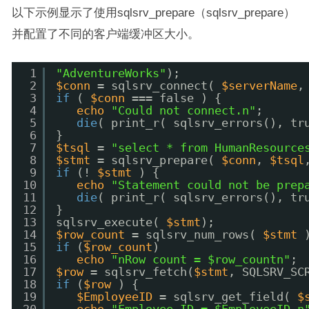
以下示例显示了使用sqlsrv_prepare（sqlsrv_prepare）
并配置了不同的客户端缓冲区大小。
1
"AdventureWorks"
);  
2
$conn
= sqlsrv_connect( 
$serverName
,
3
if
( 
$conn
=== false ) {  
4
echo
"Could not connect.n"
;  
5
die
( print_r( sqlsrv_errors(), tr
6
}  
7
$tsql
= 
"select * from HumanResource
8
$stmt
= sqlsrv_prepare( 
$conn
, 
$tsql
9
if
(! 
$stmt
) {  
10
echo
"Statement could not be prep
11
die
( print_r( sqlsrv_errors(), tr
12
}  
13
sqlsrv_execute( 
$stmt
);  
14
$row_count
= sqlsrv_num_rows( 
$stmt
15
if
(
$row_count
)  
16
echo
"nRow count = $row_countn"
; 
17
$row
= sqlsrv_fetch(
$stmt
, SQLSRV_SC
18
if
(
$row
) {  
19
$EmployeeID
= sqlsrv_get_field( 
$