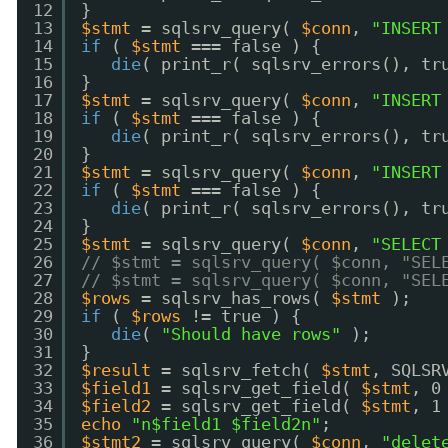
12
}  
13
$stmt
= sqlsrv_query( 
$conn
, 
"INSERT
14
if
( 
$stmt
=== false ) {  
15
die
( print_r( sqlsrv_errors(), tr
16
}  
17
$stmt
= sqlsrv_query( 
$conn
, 
"INSERT
18
if
( 
$stmt
=== false ) {  
19
die
( print_r( sqlsrv_errors(), tr
20
}  
21
$stmt
= sqlsrv_query( 
$conn
, 
"INSERT
22
if
( 
$stmt
=== false ) {  
23
die
( print_r( sqlsrv_errors(), tr
24
}  
25
$stmt
= sqlsrv_query( 
$conn
, 
"SELECT
26
// $stmt = sqlsrv_query( $conn, "SEL
27
// $stmt = sqlsrv_query( $conn, "SEL
28
$rows
= sqlsrv_has_rows( 
$stmt
);  
29
if
( 
$rows
!= true ) {  
30
die
( 
"Should have rows"
);  
31
}  
32
$result
= sqlsrv_fetch( 
$stmt
, SQLSR
33
$field1
= sqlsrv_get_field( 
$stmt
, 0
34
$field2
= sqlsrv_get_field( 
$stmt
, 1
35
echo
"n$field1 $field2n"
;  
36
$stmt2
= sqlsrv_query( 
$conn
, 
"delet