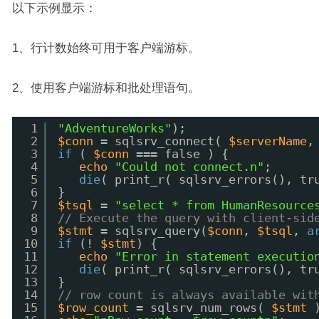
以下示例显示：
1、行计数始终可用于客户端游标。
2、使用客户端游标和批处理语句。
1
"AdventureWorks"
);  
2
$conn
= sqlsrv_connect( 
$serverName
,
3
if
( 
$conn
=== false ) {  
4
echo
"Could not connect.n"
;  
5
die
( print_r( sqlsrv_errors(), tr
6
}  
7
$tsql
= 
"select * from HumanResource
8
// Execute the query with client-sid
9
$stmt
= sqlsrv_query(
$conn
, 
$tsql
, 
a
10
if
(! 
$stmt
) {  
11
echo
"Error in statement executio
12
die
( print_r( sqlsrv_errors(), tr
13
}  
14
// row count is always available wit
15
$row_count
= sqlsrv_num_rows( 
$stmt