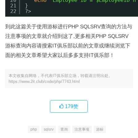
20
echo
"Employee ID = $EmployeeID n
21
}  
22
?>
到此这篇关于使用游标进行PHP SQLSRV查询的方法与
注意事项的文章就介绍到这了,更多相关PHP SQLSRV
游标查询内容请搜索IT俱乐部以前的文章或继续浏览下
面的相关文章希望大家以后多多支持IT俱乐部！
本文收集自网络，不代表IT俱乐部立场，转载请注明出处。
https://www.2it.club/code/php/7743.html
179
赞
php
sqlsrv
查询
注意事项
游标