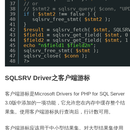
37
// or  
38
// $stmt2 = sqlsrv_query( $conn, "UP
39
if
( 
$stmt2
!== false ) {   
40
sqlsrv_free_stmt( 
$stmt2
);   
41
}  
42
$result
= sqlsrv_fetch( 
$stmt
, SQLSR
43
$field1
= sqlsrv_get_field( 
$stmt
, 0
44
$field2
= sqlsrv_get_field( 
$stmt
, 1
45
echo
"n$field1 $field2n"
;  
46
sqlsrv_free_stmt( 
$stmt
);  
47
sqlsrv_close( 
$conn
);  
48
?>
SQLSRV Driver之客户端游标
客户端游标是Microsoft Drivers for PHP for SQL Server
3.0版中添加的一项功能，它允许您在内存中缓存整个结
果集。使用客户端游标执行查询后，行计数可用。
客户端游标应该用于中小型结果集。对大型结果集使用