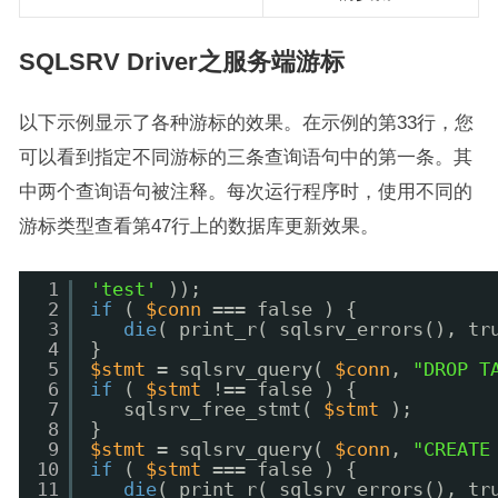
SQLSRV Driver之服务端游标
以下示例显示了各种游标的效果。在示例的第33行，您
可以看到指定不同游标的三条查询语句中的第一条。其
中两个查询语句被注释。每次运行程序时，使用不同的
游标类型查看第47行上的数据库更新效果。
1
'test'
));  
2
if
( 
$conn
=== false ) {  
3
die
( print_r( sqlsrv_errors(), tr
4
}  
5
$stmt
= sqlsrv_query( 
$conn
, 
"DROP T
6
if
( 
$stmt
!== false ) {   
7
sqlsrv_free_stmt( 
$stmt
);   
8
}  
9
$stmt
= sqlsrv_query( 
$conn
, 
"CREATE
10
if
( 
$stmt
=== false ) {  
11
die
( print_r( sqlsrv_errors(), tr