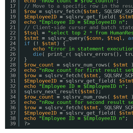
16
echo
"nRow count = $row_countn"
;  
17
// Move to a specific row in the res
18
$row
= sqlsrv_fetch(
$stmt
, SQLSRV_SC
19
$EmployeeID
= sqlsrv_get_field( 
$stm
20
echo
"Employee ID = $EmployeeID n"
; 
21
// Client-side cursor and batch stat
22
$tsql
= 
"select top 2 * from HumanRe
23
$stmt
= sqlsrv_query(
$conn
, 
$tsql
, 
a
24
if
(! 
$stmt
) {  
25
echo
"Error in statement executio
26
die
( print_r( sqlsrv_errors(), tr
27
}  
28
$row_count
= sqlsrv_num_rows( 
$stmt
29
echo
"nRow count for first result se
30
$row
= sqlsrv_fetch(
$stmt
, SQLSRV_SC
31
$EmployeeID
= sqlsrv_get_field( 
$stm
32
echo
"Employee ID = $EmployeeID n"
; 
33
sqlsrv_next_result(
$stmt
);  
34
$row_count
= sqlsrv_num_rows( 
$stmt
35
echo
"nRow count for second result s
36
$row
= sqlsrv_fetch(
$stmt
, SQLSRV_SC
37
$EmployeeID
= sqlsrv_get_field( 
$stm
38
echo
"Employee ID = $EmployeeID n"
; 
39
?>