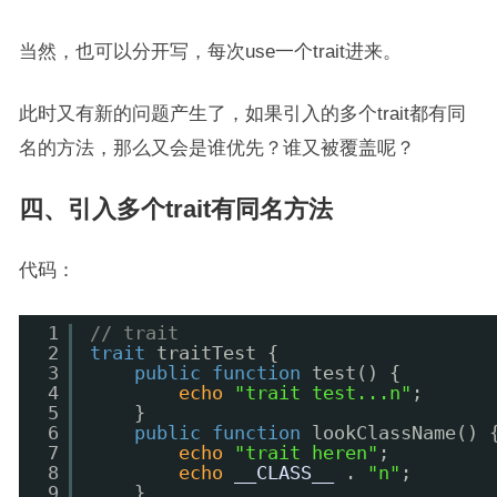
当然，也可以分开写，每次use一个trait进来。
此时又有新的问题产生了，如果引入的多个trait都有同
名的方法，那么又会是谁优先？谁又被覆盖呢？
四、引入多个trait有同名方法
代码：
1
// trait
2
trait
traitTest {
3
public
function
test() {
4
echo
"trait test...n"
;
5
}
6
public
function
lookClassName() 
7
echo
"trait heren"
;
8
echo
__CLASS__
. 
"n"
;
9
}