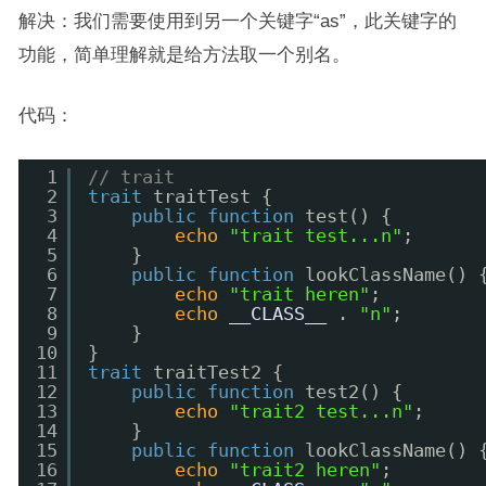
解决：我们需要使用到另一个关键字“as”，此关键字的
功能，简单理解就是给方法取一个别名。
代码：
1
// trait
2
trait
traitTest {
3
public
function
test() {
4
echo
"trait test...n"
;
5
}
6
public
function
lookClassName() 
7
echo
"trait heren"
;
8
echo
__CLASS__
. 
"n"
;
9
}
10
}
11
trait
traitTest2 {
12
public
function
test2() {
13
echo
"trait2 test...n"
;
14
}
15
public
function
lookClassName() 
16
echo
"trait2 heren"
;