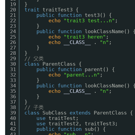
19
}
20
trait
traitTest3 {
21
public
function
test3() {
22
echo
"trait3 test...n"
;
23
}
24
public
function
lookClassName() 
25
echo
"trait3 heren"
;
26
echo
__CLASS__
. 
"n"
;
27
}
28
}
29
// 父类
30
class
ParentClass {
31
public
function
parent() {
32
echo
"parent...n"
;
33
}
34
public
function
lookClassName() 
35
echo
__CLASS__
. 
"n"
;
36
}
37
}
38
// 子类
39
class
SubClass 
extends
ParentClass {
40
use
traitTest;
41
use
traitTest2, traitTest3;
42
public
function
sub() {
43
echo
"sub...n"
;