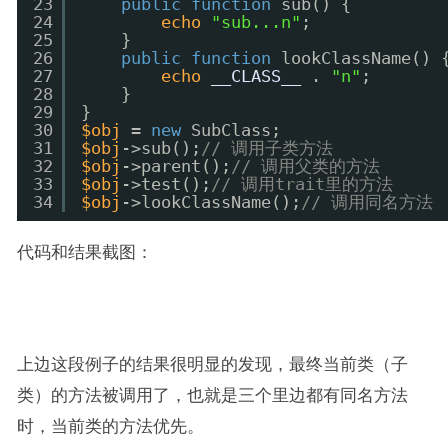
23
public
function
sub() {
24
echo
"sub...n"
;
25
}
26
public
function
lookClassName() 
27
echo
__CLASS__
. 
"n"
;
28
}
29
}
30
$obj
= 
new
SubClass;
31
$obj
->sub();
// 调用子类方法
32
$obj
->parent();
// 调用父类的方法
33
$obj
->test();
// 调用trait里的方法
34
$obj
->lookClassName();
// 调用同名方法
代码和结果截图：
上边这段例子的结果很明显的发现，最终当前类（子
类）的方法被调用了，也就是三个里边都有同名方法
时，当前类的方法优先。