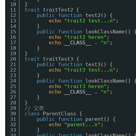
10
}
11
trait
traitTest2 {
12
public
function
test2() {
13
echo
"trait2 test...n"
;
14
}
15
public
function
lookClassName() 
16
echo
"trait2 heren"
;
17
echo
__CLASS__
. 
"n"
;
18
}
19
}
20
trait
traitTest3 {
21
public
function
test3() {
22
echo
"trait3 test...n"
;
23
}
24
public
function
lookClassName() 
25
echo
"trait3 heren"
;
26
echo
__CLASS__
. 
"n"
;
27
}
28
}
29
// 父类
30
class
ParentClass {
31
public
function
parent() {
32
echo
"parent...n"
;
33
}
34
public
function
lookClassName() 