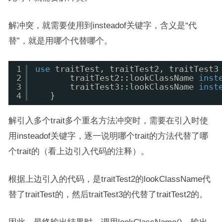
解冲突，就需要使用到insteadof关键字，含义是“代
替”，就是用哪个代替哪个。
1
use
traitTest, traitTest2, traitTest3
2
traitTest2::lookClassName 
inst
3
traitTest3::lookClassName 
inst
4
}
解引入多个trait多个重名方法冲突时，需要在引入时使
用insteadof关键字，逐一说明哪个trait的方法代替了哪
个trait的（看上边引入代码的注释）。
根据上边引入的代码，是traitTest2的lookClassName代
替了traitTest的，然后traitTest3的代替了traitTest2的。