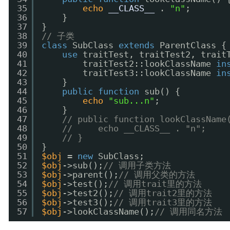
35
echo
__CLASS__
. 
"n"
;
36
}
37
}
38
// 子类
39
class
SubClass 
extends
ParentClass {
40
use
traitTest, traitTest2, trait
41
traitTest2::lookClassName 
in
42
traitTest3::lookClassName 
in
43
}
44
public
function
sub() {
45
echo
"sub...n"
;
46
}
47
// public function lookClassName
48
//     echo __CLASS__ . "n";
49
// }
50
}
51
$obj
= 
new
SubClass;
52
$obj
->sub();
// 调用子类方法
53
$obj
->parent();
// 调用父类的方法
54
$obj
->test();
// 调用trait里的方法
55
$obj
->test2();
// 调用trait2里的方法
56
$obj
->test3();
// 调用trait3里的方法
57
$obj
->lookClassName();
// 调用同名方法