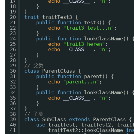
17
echo
__CLASS__
. 
"n"
;
18
}
19
}
20
trait
traitTest3 {
21
public
function
test3() {
22
echo
"trait3 test...n"
;
23
}
24
public
function
lookClassName() 
25
echo
"trait3 heren"
;
26
echo
__CLASS__
. 
"n"
;
27
}
28
}
29
// 父类
30
class
ParentClass {
31
public
function
parent() {
32
echo
"parent...n"
;
33
}
34
public
function
lookClassName() 
35
echo
__CLASS__
. 
"n"
;
36
}
37
}
38
// 子类
39
class
SubClass 
extends
ParentClass {
40
use
traitTest, traitTest2, trait
41
traitTest2::lookClassName 
in