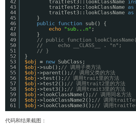
42
traitTest3::lookClassName 
in
43
traitTest2::lookClassName 
as
44
traitTest3::lookClassName 
as
45
}
46
public
function
sub() {
47
echo
"sub...n"
;
48
}
49
// public function lookClassName
50
//     echo __CLASS__ . "n";
51
// }
52
}
53
$obj
= 
new
SubClass;
54
$obj
->sub();
// 调用子类方法
55
$obj
->parent();
// 调用父类的方法
56
$obj
->test();
// 调用trait里的方法
57
$obj
->test2();
// 调用trait2里的方法
58
$obj
->test3();
// 调用trait3里的方法
59
$obj
->lookClassName();
// 调用同名方法
60
$obj
->lookClassName2();
// 调用trait
61
$obj
->lookClassName3();
// 调用trait
代码和结果截图：