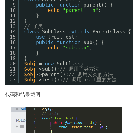
9
public
function
parent() {
10
echo
"parent...n"
;
11
}
12
}
13
// 子类
14
class
SubClass 
extends
ParentClass {
15
use
traitTest;
16
public
function
sub() {
17
echo
"sub...n"
;
18
}
19
}
20
$obj
= 
new
SubClass;
21
$obj
->sub();
// 调用子类方法
22
$obj
->parent();
// 调用父类的方法
23
$obj
->test();
// 调用trait里的方法
代码和结果截图：