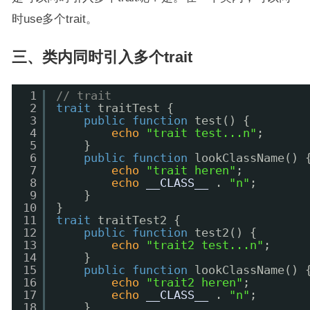
时use多个trait。
三、类内同时引入多个trait
1
// trait
2
trait
traitTest {
3
public
function
test() {
4
echo
"trait test...n"
;
5
}
6
public
function
lookClassName() 
7
echo
"trait heren"
;
8
echo
__CLASS__
. 
"n"
;
9
}
10
}
11
trait
traitTest2 {
12
public
function
test2() {
13
echo
"trait2 test...n"
;
14
}
15
public
function
lookClassName() 
16
echo
"trait2 heren"
;
17
echo
__CLASS__
. 
"n"
;
18
}