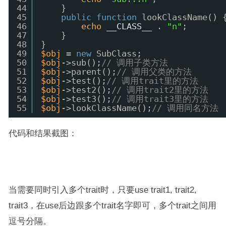
44
}
45
public
function
lookClassName() 
46
echo
__CLASS__
. 
"n"
;
47
}
48
}
49
$obj
= 
new
SubClass;
50
$obj
->sub();
// 调用子类方法
51
$obj
->parent();
// 调用父类的方法
52
$obj
->test();
// 调用trait里的方法
53
$obj
->test2();
// 调用trait2里的方法
54
$obj
->test3();
// 调用trait3里的方法
55
$obj
->lookClassName();
// 调用同名方法
代码和结果截图：
当需要同时引入多个trait时，只要use trait1, trait2,
trait3，在use后边跟多个trait名字即可，多个trait之间用
逗号分隔。