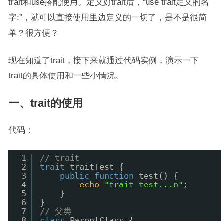
trait和use搭配使用。定义好trait后，“use trait定义的名
字;”，就可以直接使用里边定义的一切了，是不是很简
单？很方便？
现在知道了trait，接下来就通过代码实例，演示一下
trait的具体使用和一些小情况。
一、trait的使用
代码：
1
// trait
2
trait
traitTest {
3
public
function
test() {
4
echo
"trait test...n"
;
5
}
6
}
7
// 父类
8
class
ParentClass {