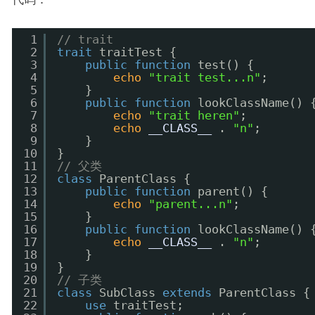
1
// trait
2
trait
traitTest {
3
public
function
test() {
4
echo
"trait test...n"
;
5
}
6
public
function
lookClassName() 
7
echo
"trait heren"
;
8
echo
__CLASS__
. 
"n"
;
9
}
10
}
11
// 父类
12
class
ParentClass {
13
public
function
parent() {
14
echo
"parent...n"
;
15
}
16
public
function
lookClassName() 
17
echo
__CLASS__
. 
"n"
;
18
}
19
}
20
// 子类
21
class
SubClass 
extends
ParentClass {
22
use
traitTest;