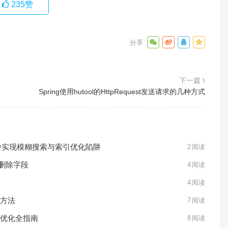
235
赞
下一篇
Spring使用hutool的HttpRequest发送请求的几种方式
DB 中实现模糊搜索与索引优化陷阱
2
阅读
与删除字段
4
阅读
4
阅读
用方法
7
阅读
间优化全指南
8
阅读