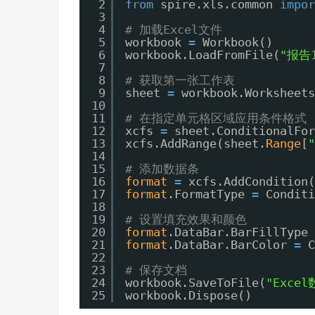
2
from
spire.xls.common 
impor
3
4
# 加载Excel文件
5
workbook 
=
Workbook()
6
workbook.LoadFromFile(
"报告1
7
8
# 获取第一张工作表
9
sheet 
=
workbook.Worksheets
10
11
# 在指定单元格区域应用条件格式
12
xcfs 
=
sheet.ConditionalFor
13
xcfs.AddRange(sheet.
Range
[
"
14
15
# 添加数据条
16
format
=
xcfs.AddCondition(
17
format
.FormatType 
=
Conditi
18
19
# 设置填充效果和颜色
20
format
.DataBar.BarFillType 
21
format
.DataBar.BarColor 
=
C
22
23
# 保存文档
24
workbook.SaveToFile(
"Excel
25
workbook.Dispose()