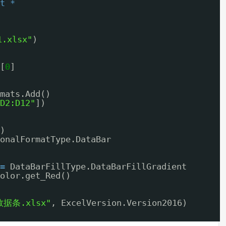
t
*
.xlsx"
)
[
0
]
mats.Add()
D2:D12"
])
)
onalFormatType.DataBar
=
DataBarFillType.DataBarFillGradient
olor.get_Red()
数据条.xlsx"
, ExcelVersion.Version2016)