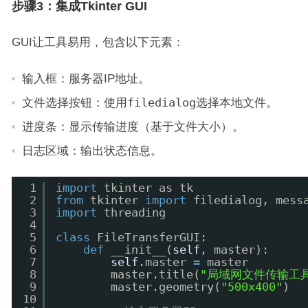
步骤3：集成Tkinter GUI
GUI让工具易用，包含以下元素：
输入框：服务器IP地址。
文件选择按钮：使用
filedialog
选择本地文件。
进度条：显示传输进度（基于文件大小）。
日志区域：输出状态信息。
1
import
tkinter as tk
2
from
tkinter 
import
filedialog, mess
3
import
threading
4
5
class
FileTransferGUI:
6
def
__init__(
self
, master):
7
self
.master 
=
master
8
master.title(
"局域网文件传输工
9
master.geometry(
"500x400"
)
10