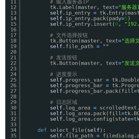
11
# 输入服务器IP
12
tk.Label(master, text
=
"服务器I
13
self
.ip_entry 
=
tk.Entry(mas
14
self
.ip_entry.pack(pady
=
5
)
15
self
.ip_entry.insert(
0
, 
"192
16
17
# 文件选择按钮
18
tk.Button(master, text
=
"选择
19
self
.file_path 
=
""
20
21
# 发送按钮
22
tk.Button(master, text
=
"发送
23
24
# 进度显示
25
self
.progress_var 
=
tk.Doubl
26
self
.progress_bar 
=
tk.Progr
27
self
.progress_bar.pack(fill
=
28
29
# 日志区域
30
self
.log_area 
=
scrolledtext
31
self
.log_area.pack(fill
=
tk.B
32
self
.log_area.config(state
=
t
33
34
def
select_file(
self
):
35
self
.file_path 
=
filedialog.