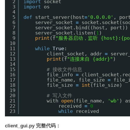
2
import
socket
3
import
os
4
5
def
start_server(host
=
'0.0.0.0'
, por
6
server_socket 
=
socket.socket(so
7
server_socket.bind((host, port))
8
server_socket.listen(
1
)
9
print
(f
"服务器启动，监听 {host}:{po
10
11
while
True
:
12
client_socket, addr 
=
server
13
print
(f
"连接来自 {addr}"
)
14
15
# 接收文件信息
16
file_info 
=
client_socket.re
17
file_name, file_size 
=
file_
18
file_size 
=
int
(file_size)
19
20
# 写入文件
21
with 
open
(file_name, 
'wb'
) a
22
received 
=
0
23
while
received
client_gui.py 完整代码：