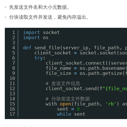
先发送文件名和大小元数据。
分块读取文件并发送，避免内存溢出。
1
import
socket
2
import
os
3
4
def
send_file(server_ip, file_path, 
5
client_socket 
=
socket.socket(so
6
try
:
7
client_socket.connect((serve
8
file_name 
=
os.path.basename
9
file_size 
=
os.path.getsize(
10
11
# 发送文件信息
12
client_socket.send(f
"{file_n
13
14
# 分块发送文件数据
15
with 
open
(file_path, 
'rb'
) a
16
sent 
=
0
17
while
sent