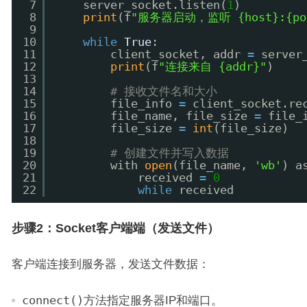
7
server_socket.listen(
1
)
8
print
(f
"服务器启动，监听 {host}:{po
9
10
while
True
:
11
client_socket, addr 
=
server
12
print
(f
"连接来自 {addr}"
)
13
14
# 接收文件名和大小
15
file_info 
=
client_socket.re
16
file_name, file_size 
=
file_
17
file_size 
=
int
(file_size)
18
19
# 创建文件并写入数据
20
with 
open
(file_name, 
'wb'
) a
21
received 
=
0
22
while
received
步骤2：Socket客户端端（发送文件）
客户端连接到服务器，发送文件数据：
connect()
方法指定服务器IP和端口。