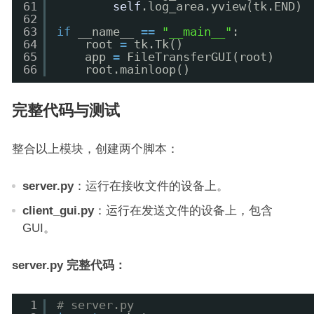
61
self
.log_area.yview(tk.END)
62
63
if
__name__ 
=
=
"__main__"
:
64
root 
=
tk.Tk()
65
app 
=
FileTransferGUI(root)
66
root.mainloop()
完整代码与测试
整合以上模块，创建两个脚本：
server.py
：运行在接收文件的设备上。
client_gui.py
：运行在发送文件的设备上，包含
GUI。
server.py 完整代码：
1
# server.py