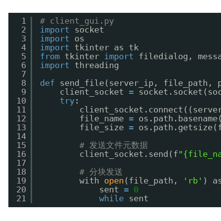
1
# client_gui.py
2
import
socket
3
import
os
4
import
tkinter as tk
5
from
tkinter 
import
filedialog, mess
6
import
threading
7
8
def
send_file(server_ip, file_path, 
9
client_socket 
=
socket.socket(so
10
try
:
11
client_socket.connect((serve
12
file_name 
=
os.path.basename
13
file_size 
=
os.path.getsize(
14
15
# 发送文件元数据
16
client_socket.send(f
"{file_n
17
18
# 分块发送
19
with 
open
(file_path, 
'rb'
) a
20
sent 
=
0
21
while
sent