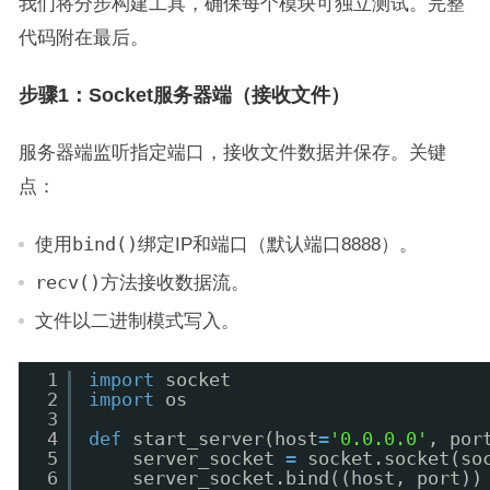
我们将分步构建工具，确保每个模块可独立测试。完整
代码附在最后。
步骤1：Socket服务器端（接收文件）
服务器端监听指定端口，接收文件数据并保存。关键
点：
使用
bind()
绑定IP和端口（默认端口8888）。
recv()
方法接收数据流。
文件以二进制模式写入。
1
import
socket
2
import
os
3
4
def
start_server(host
=
'0.0.0.0'
, por
5
server_socket 
=
socket.socket(so
6
server_socket.bind((host, port))