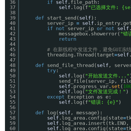
36
if
self
.file_path:
37
self
.log(f
"已选择文件: {sel
38
39
def
start_send(
self
):
40
server_ip 
=
self
.ip_entry.ge
41
if
not
server_ip 
or
not
self
42
messagebox.showerror(
"错
43
return
44
45
# 在新线程中发送文件，避免GUI冻
46
threading.Thread(target
=
self
47
48
def
send_file_thread(
self
, serve
49
try
:
50
self
.log(
"开始发送文件..."
51
send_file(server_ip, fil
52
self
.progress_var.
set
(
10
53
self
.log(
"文件发送完成！"
)
54
except
Exception as e:
55
self
.log(f
"错误: {e}"
)
56
57
def
log(
self
, message):
58
self
.log_area.config(state
=
t
59
self
.log_area.insert(tk.END,
60
self
.log_area.config(state
=
t