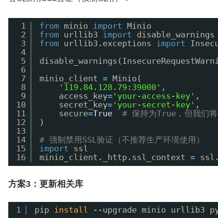
1
from
minio 
import
Minio
2
from
urllib3 
import
disable_warnings
3
from
urllib3.exceptions 
import
Insec
4
5
disable_warnings(InsecureRequestWarn
6
7
minio_client 
=
Minio(
8
'119.84.128.79:39000'
,
9
access_key
=
'your-access-key'
,
10
secret_key
=
'your-secret-key'
,
11
secure
=
True
# 保持为True，但我们
12
)
13
14
# 强制禁用SSL验证（不推荐生产环境使用）
15
import
ssl
16
minio_client._http.ssl_context 
=
ssl
方案3：更新相关库
1
pip 
install
--upgrade minio urllib3 p