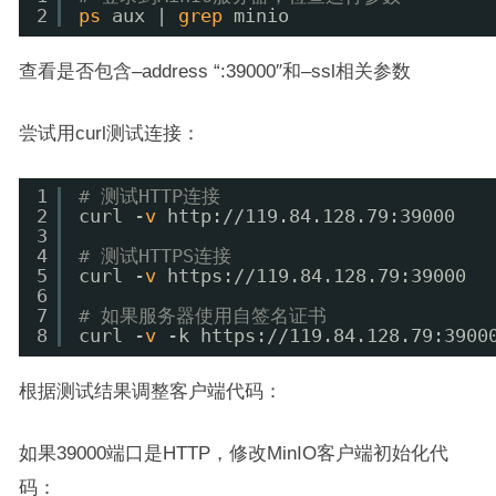
2
ps
aux | 
grep
minio
查看是否包含–address “:39000″和–ssl相关参数
尝试用curl测试连接：
1
# 测试HTTP连接
2
curl -
v
http:
//119
.84.128.79:39000
3
4
# 测试HTTPS连接
5
curl -
v
https:
//119
.84.128.79:39000
6
7
# 如果服务器使用自签名证书
8
curl -
v
-k https:
//119
.84.128.79:3900
根据测试结果调整客户端代码：
如果39000端口是HTTP，修改MinIO客户端初始化代
码：