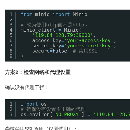
1
from
minio 
import
Minio
2
3
# 改为使用http而不是https
4
minio_client 
=
Minio(
5
'119.84.128.79:39000'
,
6
access_key
=
'your-access-key'
,
7
secret_key
=
'your-secret-key'
,
8
secure
=
False
# 禁用SSL
9
)
方案2：检查网络和代理设置
确认没有代理干扰：
1
import
os
2
# 确保没有设置不正确的代理
3
os.environ[
'NO_PROXY'
] 
=
'119.84.128.
尝试禁用SSL验证（仅测试用）：