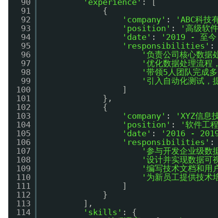
90
'experience'
: [
91
{
92
'company'
: 
'ABC科技
93
'position'
: 
'高级软
94
'date'
: 
'2019 - 至今
95
'responsibilities'
:
96
'负责公司核心数据
97
'优化数据处理流程，
98
'带领5人团队完成
99
'引入自动化测试，
100
]
101
},
102
{
103
'company'
: 
'XYZ信息
104
'position'
: 
'软件工程
105
'date'
: 
'2016 - 201
106
'responsibilities'
:
107
'参与开发企业级数
108
'设计并实现数据可
109
'编写技术文档和用
110
'为新员工提供技术
111
]
112
}
113
],
114
'skills'
: {