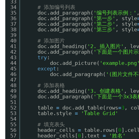
33
34
# 添加编号列表
35
doc.add_paragraph(
'编号列表示例：'
36
doc.add_paragraph(
'第一步'
, style
37
doc.add_paragraph(
'第二步'
, style
38
doc.add_paragraph(
'第三步'
, style
39
40
# 添加图片
41
doc.add_heading(
'2. 插入图片'
, le
42
doc.add_paragraph(
'下面是一个图片示
43
try
:
44
doc.add_picture(
'example.png
45
except
:
46
doc.add_paragraph(
'(图片文件
47
48
# 添加表格
49
doc.add_heading(
'3. 创建表格'
, le
50
doc.add_paragraph(
'下面是一个3x3表
51
52
table 
=
doc.add_table(rows
=
3
, co
53
table.style 
=
'Table Grid'
54
55
# 填充表头
56
header_cells 
=
table.rows[
0
].cel
57
header_cells[
0
].text 
=
'姓名'