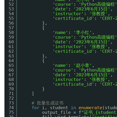
52
'course'
: 
'Python高级编程
53
'date'
: 
'2023年6月15日'
,
54
'instructor'
: 
'张教授'
,
55
'certificate_id'
: 
'CERT-
56
},
57
{
58
'name'
: 
'李小红'
,
59
'course'
: 
'Python高级编程
60
'date'
: 
'2023年6月15日'
,
61
'instructor'
: 
'张教授'
,
62
'certificate_id'
: 
'CERT-
63
},
64
{
65
'name'
: 
'赵小青'
,
66
'course'
: 
'Python高级编程
67
'date'
: 
'2023年6月15日'
,
68
'instructor'
: 
'张教授'
,
69
'certificate_id'
: 
'CERT-
70
}
71
]
72
73
# 批量生成证书
74
for
i, student 
in
enumerate
(stud
75
output_file 
=
f
"证书_{student[