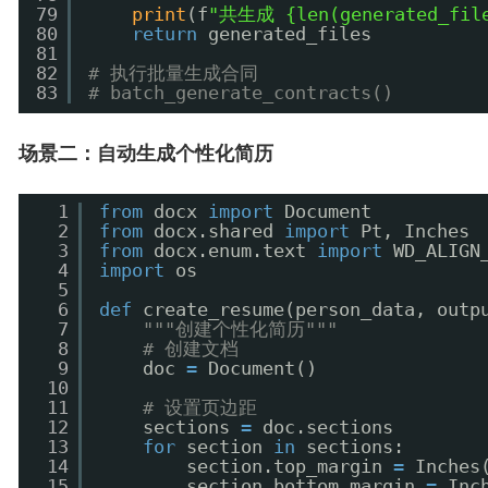
79
print
(f
"共生成 {len(generated_fi
80
return
generated_files
81
82
# 执行批量生成合同
83
# batch_generate_contracts()
场景二：自动生成个性化简历
1
from
docx 
import
Document
2
from
docx.shared 
import
Pt, Inches
3
from
docx.enum.text 
import
WD_ALIGN
4
import
os
5
6
def
create_resume(person_data, outp
7
"""创建个性化简历"""
8
# 创建文档
9
doc 
=
Document()
10
11
# 设置页边距
12
sections 
=
doc.sections
13
for
section 
in
sections:
14
section.top_margin 
=
Inches
15
section.bottom_margin 
=
Inc