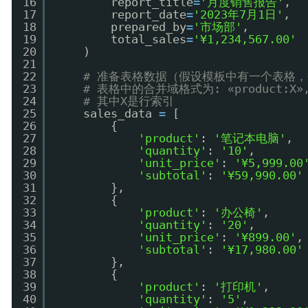
16
report_title
=
'月度销售报告'
,
17
report_date
=
'2023年7月1日'
,
18
prepared_by
=
'市场部'
,
19
total_sales
=
'¥1,234,567.00'
20
)
21
22
# 准备表格数据（假设模板中有一个表格
23
# 表格中的合并域格式为: «product:X», «q
24
# 其中X是行索引
25
sales_data 
=
[
26
{
27
'product'
: 
'笔记本电脑'
,
28
'quantity'
: 
'10'
,
29
'unit_price'
: 
'¥5,999.00
30
'subtotal'
: 
'¥59,990.00'
31
},
32
{
33
'product'
: 
'办公椅'
,
34
'quantity'
: 
'20'
,
35
'unit_price'
: 
'¥899.00'
,
36
'subtotal'
: 
'¥17,980.00'
37
},
38
{
39
'product'
: 
'打印机'
,
40
'quantity'
: 
'5'
,