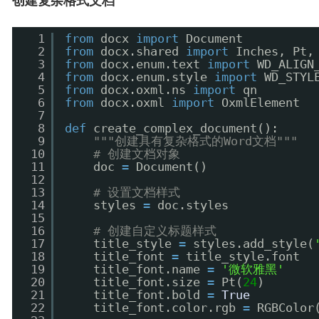
创建复杂格式文档
1
from
docx 
import
Document
2
from
docx.shared 
import
Inches, Pt,
3
from
docx.enum.text 
import
WD_ALIGN
4
from
docx.enum.style 
import
WD_STYL
5
from
docx.oxml.ns 
import
qn
6
from
docx.oxml 
import
OxmlElement
7
8
def
create_complex_document():
9
"""创建具有复杂格式的Word文档"""
10
# 创建文档对象
11
doc 
=
Document()
12
13
# 设置文档样式
14
styles 
=
doc.styles
15
16
# 创建自定义标题样式
17
title_style 
=
styles.add_style(
18
title_font 
=
title_style.font
19
title_font.name 
=
'微软雅黑'
20
title_font.size 
=
Pt(
24
)
21
title_font.bold 
=
True
22
title_font.color.rgb 
=
RGBColor