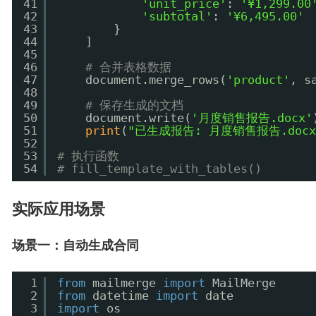
41
'unit_price'
: 
'¥1,299.00
42
'subtotal'
: 
'¥6,495.00'
43
}
44
]
45
46
# 合并表格数据
47
document.merge_rows(
'product'
, s
48
49
# 保存生成的文档
50
document.write(
'月度销售报告.docx'
51
print
(
"已生成报告: 月度销售报告.docx
52
53
# 执行函数
54
# fill_template_with_tables()
实际应用场景
场景一：自动生成合同
1
from
mailmerge 
import
MailMerge
2
from
datetime 
import
date
3
import
os