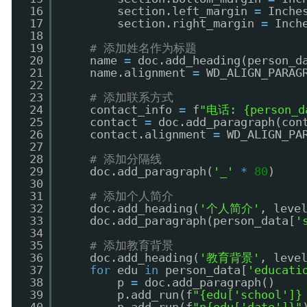
16
section.left_margin 
=
Inche
17
section.right_margin 
=
Inch
18
19
# 添加姓名作为标题
20
name 
=
doc.add_heading(person_d
21
name.alignment 
=
WD_ALIGN_PARAG
22
23
# 添加联系方式
24
contact_info 
=
f
"电话: {person_d
25
contact 
=
doc.add_paragraph(con
26
contact.alignment 
=
WD_ALIGN_PA
27
28
# 添加分隔线
29
doc.add_paragraph(
'_'
*
80
)
30
31
# 添加个人简介
32
doc.add_heading(
'个人简介'
, leve
33
doc.add_paragraph(person_data[
'
34
35
# 添加教育背景
36
doc.add_heading(
'教育背景'
, leve
37
for
edu 
in
person_data[
'educati
38
p 
=
doc.add_paragraph()
39
p.add_run(f
"{edu['school']}