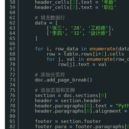
58
header_cells[
1
].text 
=
'年龄'
59
header_cells[
2
].text 
=
'职位'
60
61
# 填充数据行
62
data 
=
[
63
[
'张三'
, 
'28'
, 
'工程师'
],
64
[
'李四'
, 
'32'
, 
'设计师'
]
65
]
66
67
for
i, row_data 
in
enumerate
(dat
68
row 
=
table.rows[i
+
1
].cells
69
for
j, val 
in
enumerate
(row_
70
row[j].text 
=
val
71
72
# 添加分页符
73
doc.add_page_break()
74
75
# 添加页眉和页脚
76
section 
=
doc.sections[
0
]
77
header 
=
section.header
78
header.paragraphs[
0
].text 
=
"Py
79
header.paragraphs[
0
].alignment 
=
80
81
footer 
=
section.footer
82
footer_para 
=
footer.paragraphs[