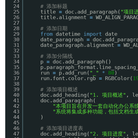
23
24
# 添加标题
25
title 
=
doc.add_paragraph(
"项目
26
title.alignment 
=
WD_ALIGN_PARA
27
28
# 添加日期
29
from
datetime 
import
date
30
date_paragraph 
=
doc.add_paragr
31
date_paragraph.alignment 
=
WD_A
32
33
# 添加分隔线
34
p 
=
doc.add_paragraph()
35
p.paragraph_format.line_spacing
36
run 
=
p.add_run(
"_"
*
80
)
37
run.font.color.rgb 
=
RGBColor(
1
38
39
# 添加项目概述
40
doc.add_heading(
"1. 项目概述"
, l
41
doc.add_paragraph(
42
"本项目旨在开发一套自动化办公系
43
"系统将集成多种功能，包括文档生
44
)
45
46
# 添加项目进度表
47
doc.add_heading(
"2. 项目进度"
, l