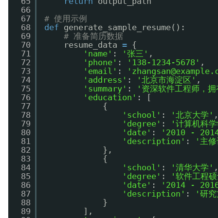
65
return
output_path
66
67
# 使用示例
68
def
generate_sample_resume():
69
# 准备简历数据
70
resume_data 
=
{
71
'name'
: 
'张三'
,
72
'phone'
: 
'138-1234-5678'
,
73
'email'
: 
'zhangsan@example.
74
'address'
: 
'北京市海淀区'
,
75
'summary'
: 
'资深软件工程师，拥
76
'education'
: [
77
{
78
'school'
: 
'北京大学'
79
'degree'
: 
'计算机科学
80
'date'
: 
'2010 - 201
81
'description'
: 
'主修
82
},
83
{
84
'school'
: 
'清华大学'
85
'degree'
: 
'软件工程硕
86
'date'
: 
'2014 - 201
87
'description'
: 
'研
88
}
89
],