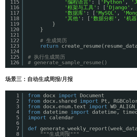
115
'编程语言'
: [
'Python'
, 
'
116
'框架与工具'
: [
'Django'
, 
117
'数据库'
: [
'MySQL'
, 
'Mon
118
'其他'
: [
'数据分析'
, 
'机器
119
}
120
}
121
122
# 生成简历
123
return
create_resume(resume_dat
124
125
# 执行生成简历
126
# generate_sample_resume()
场景三：自动生成周报/月报
1
from
docx 
import
Document
2
from
docx.shared 
import
Pt, RGBColo
3
from
docx.enum.text 
import
WD_ALIGN
4
from
datetime 
import
datetime, time
5
import
calendar
6
7
def
generate_weekly_report(week_dat
8
"""生成周报"""