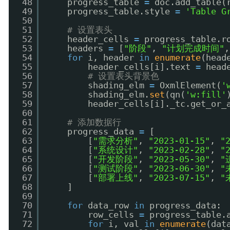
48
progress_table 
=
doc.add_table(
49
progress_table.style 
=
'Table G
50
51
# 设置表头
52
header_cells 
=
progress_table.r
53
headers 
=
[
"阶段"
, 
"计划完成时间"
,
54
for
i, header 
in
enumerate
(head
55
header_cells[i].text 
=
head
56
# 设置表头背景色
57
shading_elm 
=
OxmlElement(
'
58
shading_elm.
set
(qn(
'w:fill'
59
header_cells[i]._tc.get_or_
60
61
# 添加数据行
62
progress_data 
=
[
63
[
"需求分析"
, 
"2023-01-15"
, 
"
64
[
"系统设计"
, 
"2023-02-28"
, 
"
65
[
"开发阶段"
, 
"2023-05-30"
, 
"
66
[
"测试阶段"
, 
"2023-06-30"
, 
"
67
[
"部署上线"
, 
"2023-07-15"
, 
"
68
]
69
70
for
data_row 
in
progress_data:
71
row_cells 
=
progress_table.
72
for
i, val 
in
enumerate
(dat