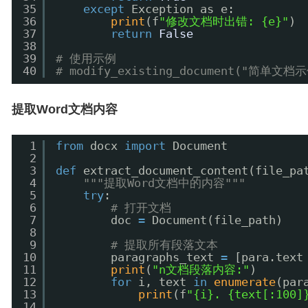
35
except
Exception as e:
36
print
(f
"修改文档时出错: {e}"
)
37
return
False
38
39
# 使用示例
40
# modify_existing_document("简单文档示
提取Word文档内容
1
from
docx 
import
Document
2
3
def
extract_document_content(file_pa
4
"""提取Word文档中的内容"""
5
try
:
6
# 打开文档
7
doc 
=
Document(file_path)
8
9
# 提取所有段落文本
10
paragraphs_text 
=
[para.text
11
print
(
"n文档段落内容:"
)
12
for
i, text 
in
enumerate
(par
13
print
(f
"{i}. {text[:100]
14