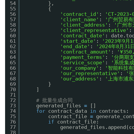
54
},
55
{
56
'contract_id'
: 
'CT-2023-
57
'client_name'
: 
'广州贸易有
58
'client_address'
: 
'广州市
59
'client_representative'
:
60
'contract_date'
: date.to
61
'start_date'
: 
'2023年9月
62
'end_date'
: 
'2024年8月31
63
'contract_amount'
: 
'¥350
64
'payment_terms'
: 
'分两期支付
65
'service_scope'
: 
'系统集
66
'our_company'
: 
'智能科技有
67
'our_representative'
: 
'
68
'our_address'
: 
'上海市浦东
69
}
70
]
71
72
# 批量生成合同
73
generated_files 
=
[]
74
for
contract_data 
in
contracts:
75
contract_file 
=
generate_con
76
if
contract_file:
77
generated_files.append(c
78