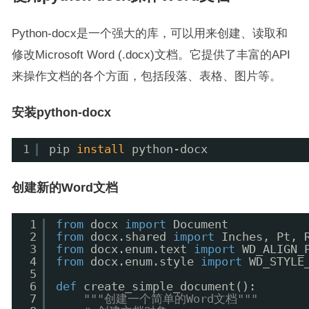
Python-docx是一个强大的库，可以用来创建、读取和
修改Microsoft Word (.docx)文档。它提供了丰富的API
来操作文档的各个方面，包括段落、表格、图片等。
安装python-docx
1
pip 
install
python-docx
创建新的Word文档
1
from
docx 
import
Document
2
from
docx.shared 
import
Inches, Pt, 
3
from
docx.enum.text 
import
WD_ALIGN_
4
from
docx.enum.style 
import
WD_STYLE
5
6
def
create_simple_document():
7
"""创建一个简单的Word文档"""