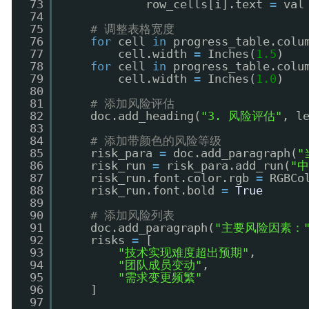
73
row_cells[i].text 
=
val
74
75
# 调整表格宽度
76
for
cell 
in
progress_table.colu
77
cell.width 
=
Inches(
1.5
)
78
for
cell 
in
progress_table.colu
79
cell.width 
=
Inches(
1.0
)
80
81
# 添加风险评估
82
doc.add_heading(
"3. 风险评估"
, l
83
84
# 添加带颜色的风险等级
85
risk_para 
=
doc.add_paragraph(
"
86
risk_run 
=
risk_para.add_run(
"
87
risk_run.font.color.rgb 
=
RGBCo
88
risk_run.font.bold 
=
True
89
90
# 添加风险列表
91
doc.add_paragraph(
"主要风险因素：
92
risks 
=
[
93
"技术实现难度超出预期"
,
94
"团队成员变动"
,
95
"需求变更频繁"
96
]
97