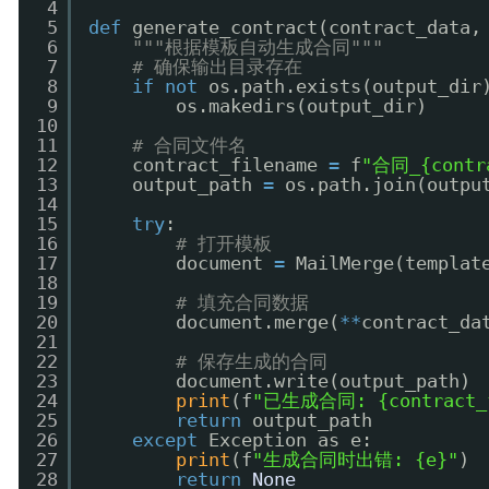
4
5
def
generate_contract(contract_data,
6
"""根据模板自动生成合同"""
7
# 确保输出目录存在
8
if
not
os.path.exists(output_dir
9
os.makedirs(output_dir)
10
11
# 合同文件名
12
contract_filename 
=
f
"合同_{contra
13
output_path 
=
os.path.join(outpu
14
15
try
:
16
# 打开模板
17
document 
=
MailMerge(templat
18
19
# 填充合同数据
20
document.merge(
*
*
contract_da
21
22
# 保存生成的合同
23
document.write(output_path)
24
print
(f
"已生成合同: {contract_f
25
return
output_path
26
except
Exception as e:
27
print
(f
"生成合同时出错: {e}"
)
28
return
None