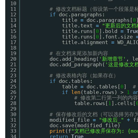
10
11
# 修改文档标题（假设第一个段落是
12
if
doc.paragraphs:
13
title 
=
doc.paragraphs[
0
14
title.text 
=
"更新后的文档
15
title.runs[
0
].bold 
=
Tru
16
title.runs[
0
].font.size 
17
title.alignment 
=
WD_ALI
18
19
# 在文档末尾添加新内容
20
doc.add_heading(
'新增章节'
, l
21
doc.add_paragraph(
'这是修改文
22
23
# 修改表格内容（如果存在）
24
if
doc.tables:
25
table 
=
doc.tables[
0
]  
#
26
if
len
(table.rows) > 
1
a
27
# 修改第二行第一列的内
28
table.rows[
1
].cells[
29
30
# 保存修改后的文档（可以选择另存
31
modified_file 
=
"修改后_"
+
f
32
doc.save(modified_file)
33
print
(f
"文档已修改并保存为: {modi
34
return
True