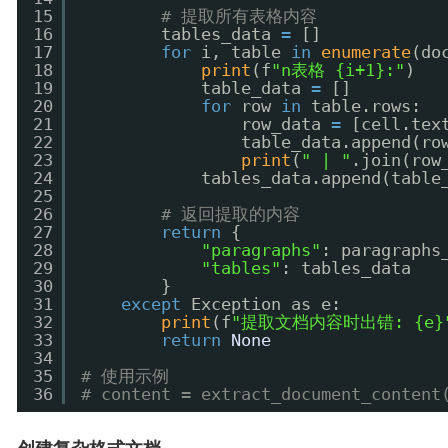
15
# 提取所有表格内容
16
tables_data 
=
[]
17
for
i, table 
in
enumerate
(do
18
print
(f
"n表格 {i+1}:"
)
19
table_data 
=
[]
20
for
row 
in
table.rows:
21
row_data 
=
[cell.tex
22
table_data.append(ro
23
print
(
" | "
.join(row
24
tables_data.append(table
25
26
# 返回提取的内容
27
return
{
28
"paragraphs"
: paragraphs
29
"tables"
: tables_data
30
}
31
except
Exception as e:
32
print
(f
"提取文档内容时出错: {e}
33
return
None
34
35
# 使用示例
36
# content = extract_document_cont