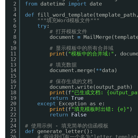
2
from
datetime 
import
date
3
4
def
fill_word_template(template_path
5
"""填充Word模板文件"""
6
try
:
7
# 打开模板文件
8
document 
=
MailMerge(templat
9
10
# 显示模板中的所有合并域
11
print
(
"模板中的合并域:"
, docum
12
13
# 填充数据
14
document.merge(
*
*
data)
15
16
# 保存生成的文档
17
document.write(output_path)
18
print
(f
"已生成文档: {output_pa
19
return
True
20
except
Exception as e:
21
print
(f
"填充模板时出错: {e}"
)
22
return
False
23
24
# 使用示例 - 填充简单的信函模板
25
def
generate_letter():
26
# 假设我们有一个名为"letter_templ