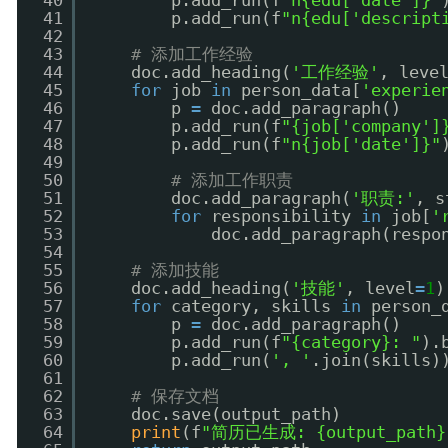
40
p.add_run(f
"n{edu['date']}"
41
p.add_run(f
"n{edu['descript
42
43
# 添加工作经验
44
doc.add_heading(
'工作经验'
, leve
45
for
job 
in
person_data[
'experie
46
p 
=
doc.add_paragraph()
47
p.add_run(f
"{job['company']
48
p.add_run(f
"n{job['date']}"
49
50
# 添加工作职责
51
doc.add_paragraph(
'职责:'
, s
52
for
responsibility 
in
job[
'
53
doc.add_paragraph(respo
54
55
# 添加技能
56
doc.add_heading(
'技能'
, level
=
1
)
57
for
category, skills 
in
person_
58
p 
=
doc.add_paragraph()
59
p.add_run(f
"{category}: "
).
60
p.add_run(
', '
.join(skills)
61
62
# 保存文档
63
doc.save(output_path)
64
print
(f
"简历已生成: {output_path}