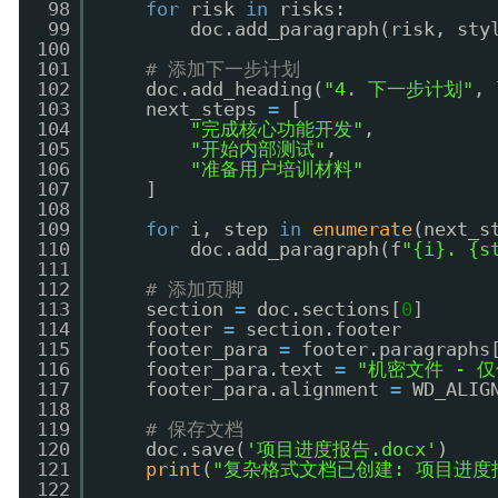
98
for
risk 
in
risks:
99
doc.add_paragraph(risk, sty
100
101
# 添加下一步计划
102
doc.add_heading(
"4. 下一步计划"
, 
103
next_steps 
=
[
104
"完成核心功能开发"
,
105
"开始内部测试"
,
106
"准备用户培训材料"
107
]
108
109
for
i, step 
in
enumerate
(next_s
110
doc.add_paragraph(f
"{i}. {s
111
112
# 添加页脚
113
section 
=
doc.sections[
0
]
114
footer 
=
section.footer
115
footer_para 
=
footer.paragraphs
116
footer_para.text 
=
"机密文件 - 
117
footer_para.alignment 
=
WD_ALIG
118
119
# 保存文档
120
doc.save(
'项目进度报告.docx'
)
121
print
(
"复杂格式文档已创建: 项目进度报
122