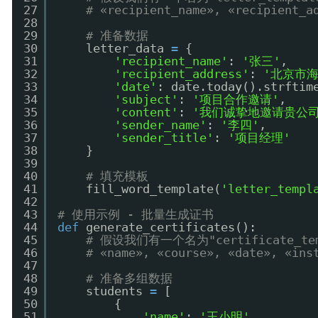
27
# «recipient_name», «recipient_a
28
29
# 准备数据
30
letter_data 
=
{
31
'recipient_name'
: 
'张三'
,
32
'recipient_address'
: 
'北京市
33
'date'
: date.today().strftim
34
'subject'
: 
'项目合作邀请'
,
35
'content'
: 
'我们诚挚地邀请贵公
36
'sender_name'
: 
'李四'
,
37
'sender_title'
: 
'项目经理'
38
}
39
40
# 填充模板
41
fill_word_template(
'letter_templ
42
43
# 使用示例 - 批量生成证书
44
def
generate_certificates():
45
# 假设我们有一个名为"certificate_t
46
# «name», «course», «date», «ins
47
48
# 准备多组数据
49
students 
=
[
50
{
51
'name'
: 
'王小明'
,