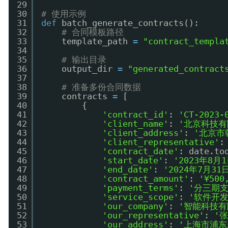
29
30
# 使用示例
31
def
batch_generate_contracts():
32
# 合同模板路径
33
template_path 
=
"contract_templa
34
35
# 输出目录
36
output_dir 
=
"generated_contract
37
38
# 准备多份合同数据
39
contracts 
=
[
40
{
41
'contract_id'
: 
'CT-2023-
42
'client_name'
: 
'北京科技有
43
'client_address'
: 
'北京市
44
'client_representative'
:
45
'contract_date'
: date.to
46
'start_date'
: 
'2023年8月
47
'end_date'
: 
'2024年7月31
48
'contract_amount'
: 
'¥500
49
'payment_terms'
: 
'分三期支付
50
'service_scope'
: 
'软件开
51
'our_company'
: 
'智能科技有
52
'our_representative'
: 
'
53
'our_address'
: 
'上海市浦东