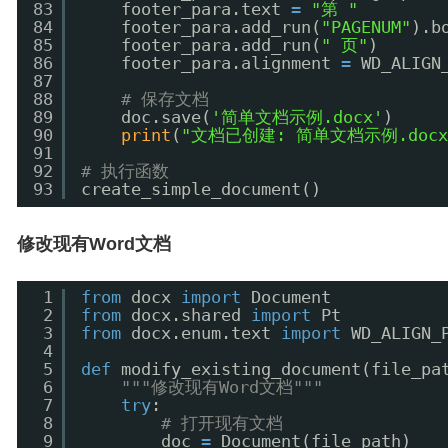
83
footer_para.text 
=
"第 "
84
footer_para.add_run(
"PAGENUM"
).b
85
footer_para.add_run(
" 页"
)
86
footer_para.alignment 
=
WD_ALIGN
87
88
# 保存文档
89
doc.save(
'简单文档示例.docx'
)
90
print
(
"文档已创建: 简单文档示例.docx
91
92
# 执行函数
93
create_simple_document()
修改现有Word文档
1
from
docx 
import
Document
2
from
docx.shared 
import
Pt
3
from
docx.enum.text 
import
WD_ALIGN_
4
5
def
modify_existing_document(file_pa
6
"""修改现有Word文档"""
7
try
:
8
# 打开现有文档
9
doc 
=
Document(file_path)