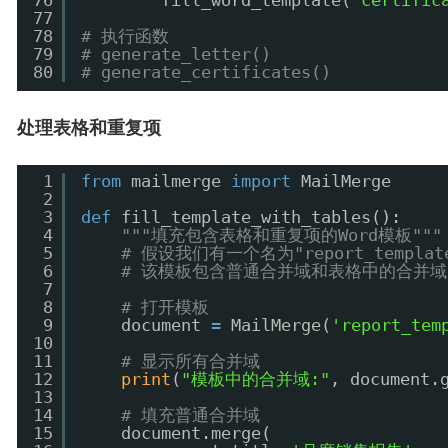
76
fill_word_template(
'certific
77
78
# 执行函数
79
# generate_letter()
80
# generate_certificates()
处理表格和重复项
1
from
mailmerge 
import
MailMerge
2
3
def
fill_template_with_tables():
4
"""填充包含表格和重复项的Word模板"""
5
# 假设我们有一个名为"report_templat
6
# 该模板包含普通合并域和表格中的合并域
7
8
# 打开模板
9
document 
=
MailMerge(
'report_tem
10
11
# 显示所有合并域
12
print
(
"模板中的合并域:"
, document.
13
14
# 填充普通合并域
15
document.merge(