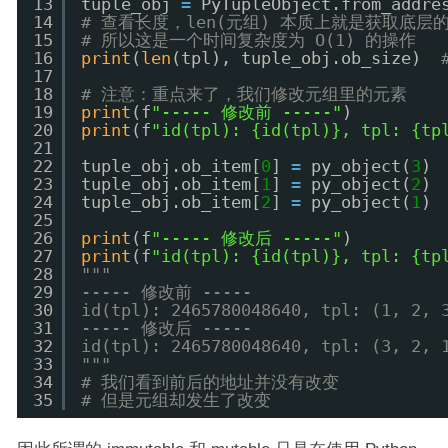
13
tuple_obj 
=
PyTupleObject.from_addre
14
# 查看长度，len(元组) 本质上就是获取底层的 
15
# 所以这是一个时间复杂度为 O(1) 的操作
16
print
(
len
(tpl), tuple_obj.ob_size)  
17
18
# 注意：重点来了，我们修改元组里的元素
19
print
(f
"----- 修改前 -----"
)
20
print
(f
"id(tpl): {id(tpl)}, tpl: {tp
21
22
tuple_obj.ob_item[
0
] 
=
py_object(
3
)
23
tuple_obj.ob_item[
1
] 
=
py_object(
2
)
24
tuple_obj.ob_item[
2
] 
=
py_object(
1
)
25
26
print
(f
"----- 修改后 -----"
)
27
print
(f
"id(tpl): {id(tpl)}, tpl: {tp
28
"""
29
----- 修改前 -----
30
id(tpl): 2465780048640, tpl: (1, 2, 
31
----- 修改后 -----
32
id(tpl): 2465780048640, tpl: (3, 2, 
33
"""
34
# 我们看到前后的地址并没有改变
35
# 但是元组却发生了改变