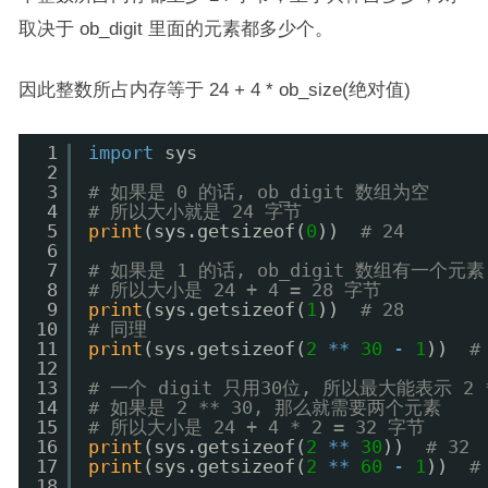
取决于 ob_digit 里面的元素都多少个。
因此整数所占内存等于 24 + 4 * ob_size(绝对值)
1
import
sys
2
3
# 如果是 0 的话, ob_digit 数组为空
4
# 所以大小就是 24 字节
5
print
(sys.getsizeof(
0
))  
# 24
6
7
# 如果是 1 的话, ob_digit 数组有一个元素
8
# 所以大小是 24 + 4 = 28 字节
9
print
(sys.getsizeof(
1
))  
# 28
10
# 同理
11
print
(sys.getsizeof(
2
*
*
30
-
1
))  
#
12
13
# 一个 digit 只用30位, 所以最大能表示 2 *
14
# 如果是 2 ** 30, 那么就需要两个元素
15
# 所以大小是 24 + 4 * 2 = 32 字节
16
print
(sys.getsizeof(
2
*
*
30
))  
# 32
17
print
(sys.getsizeof(
2
*
*
60
-
1
))  
#
18