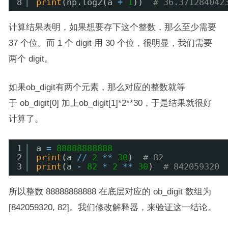
8
print
(np.log2(a 
+
1
))  
# 36.371284042
计算结果表明，如果想要存下这个整数，那么至少需要
37 个位。而 1 个 digit 用 30 个位，很明显，我们需要
两个 digit。
如果ob_digit有两个元素，那么对应的整数就等
于 ob_digit[0] 加上ob_digit[1]*2**30，于是结果就很好
计算了。
1
a 
=
88888888888
2
print
(a 
/
/
2
*
*
30
)  
# 82
3
print
(a 
-
82
*
2
*
*
30
)  
# 842059320
所以整数 88888888888 在底层对应的 ob_digit 数组为
[842059320, 82]。我们修改解释器，来验证这一结论。