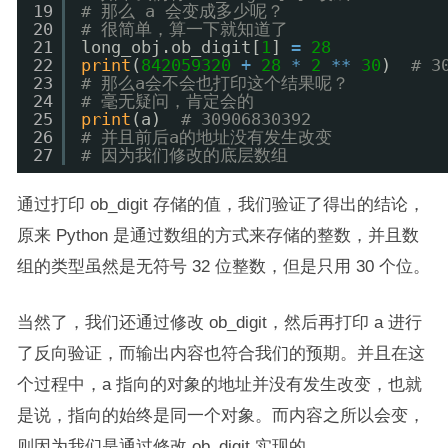
19
# 那么 a 会变成多少呢？
20
# 很简单，算一下就知道了
21
long_obj.ob_digit[
1
] 
=
28
22
print
(
842059320
+
28
*
2
*
*
30
)  
# 3
23
# 那么a会不会也打印这个结果呢？
24
# 毫无疑问，肯定会的
25
print
(a)  
# 30906830392
26
# 并且前后a的地址没有发生改变
27
# 因为我们修改的底层数组
通过打印 ob_digit 存储的值，我们验证了得出的结论，
原来 Python 是通过数组的方式来存储的整数，并且数
组的类型虽然是无符号 32 位整数，但是只用 30 个位。
当然了，我们还通过修改 ob_digit，然后再打印 a 进行
了反向验证，而输出内容也符合我们的预期。并且在这
个过程中，a 指向的对象的地址并没有发生改变，也就
是说，指向的始终是同一个对象。而内容之所以会变，
则因为我们是通过修改 ob_digit 实现的。