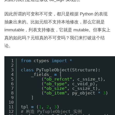
因此所谓的可变和不可变，都只是根据 Python 的表现
抽象出来的。比如元组不支持本地修改，那么它就是
immutable，列表支持修改，它就是 mutable。但事实上
真的如此吗？元组真的不可变吗？我们来打破这个结
论。
1
from
ctypes 
import
*
2
3
class
PyTupleObject(Structure):
4
_fields_ 
=
[
5
(
"ob_refcnt"
, c_ssize_t),
6
(
"ob_type"
, c_void_p),
7
(
"ob_size"
, c_ssize_t),
8
(
"ob_item"
, py_object 
*
3
)
9
]
10
11
tpl 
=
(
1
, 
2
, 
3
)
12
# 构造 PyTupleObject 实例