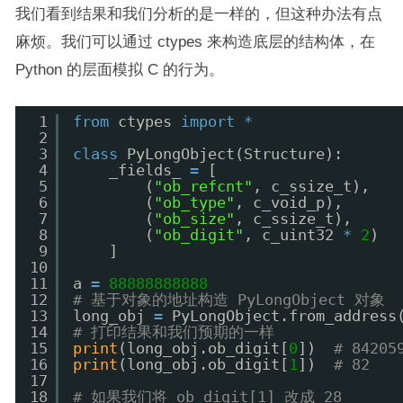
我们看到结果和我们分析的是一样的，但这种办法有点
麻烦。我们可以通过 ctypes 来构造底层的结构体，在
Python 的层面模拟 C 的行为。
1
from
ctypes 
import
*
2
3
class
PyLongObject(Structure):
4
_fields_ 
=
[
5
(
"ob_refcnt"
, c_ssize_t),
6
(
"ob_type"
, c_void_p),
7
(
"ob_size"
, c_ssize_t),
8
(
"ob_digit"
, c_uint32 
*
2
)
9
]
10
11
a 
=
88888888888
12
# 基于对象的地址构造 PyLongObject 对象
13
long_obj 
=
PyLongObject.from_address
14
# 打印结果和我们预期的一样
15
print
(long_obj.ob_digit[
0
])  
# 84205
16
print
(long_obj.ob_digit[
1
])  
# 82
17
18
# 如果我们将 ob_digit[1] 改成 28