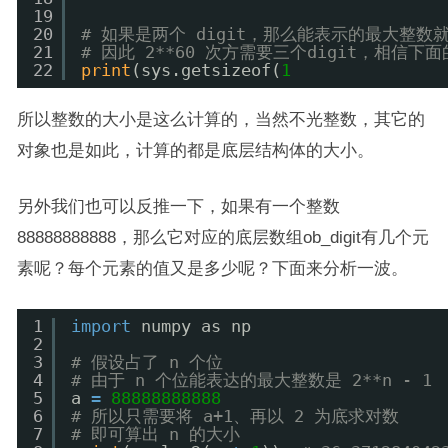
19
20
# 如果是两个 digit，那么能表示的最大整数就是 
21
# 因此 2**60 次方需要三个digit，相信
22
print
(sys.getsizeof(
1
所以整数的大小是这么计算的，当然不光整数，其它的
对象也是如此，计算的都是底层结构体的大小。
另外我们也可以反推一下，如果有一个整数
88888888888，那么它对应的底层数组ob_digit有几个元
素呢？每个元素的值又是多少呢？下面来分析一波。
1
import
numpy as np
2
3
# 假设占了 n 个位
4
# 由于 n 个位能表达的最大整数是 2**n - 1
5
a 
=
88888888888
6
# 所以只需要将 a+1、再以 2 为底求对数
7
# 即可算出 n 的大小