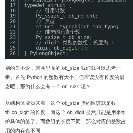
17
typedef struct {
18
/
/
引用计数  
19
Py_ssize_t ob_refcnt; 
20
/
/
类型
21
struct _typeobject 
*
ob_type; 
22
/
/
维护的元素个数
23
Py_ssize_t ob_size;
24
/
/
digit 类型的数组，长度为 
1
25
digit ob_digit[
1
]; 
26
} PyLongObject;
别的先不说，就冲里面的 ob_size 我们就可以思考一
番。首先 Python 的整数有大小、但应该没有长度的概
念吧，那为什么会有一个 ob_size 呢？
从结构体成员来看，这个 ob_size 指的应该就是数
组 ob_digit
的长度，而这个 ob_digit 显然只能是用来维
护具体的值了。而数组的长度不同，那么对应的整数占
用的内存也不同。