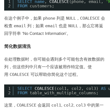
1
SELECT
name
, 
COALESCE
(phone, email, 
'
2
FROM
customers;
在这个例子中，如果
phone
列是
NULL
，
COALESCE
会
检查
email
列；如果
email
也是
NULL
，那么它将返
回字符串 ‘No Contact Information’。
简化数据清洗
在处理数据时，你可能会遇到多个可能包含有效数据的
列，但这些列中只有一个应该被用作特定值。使
用
COALESCE
可以帮助你简化这个过程。
1
SELECT
COALESCE
(col1, col2, col3) 
AS
2
FROM
table_with_multiple_columns;
这里，
COALESCE
会返回
col1
,
col2
,
col3
中的第一