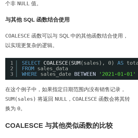
个非
NULL
值。
与其他 SQL 函数结合使用
COALESCE
函数可以与 SQL 中的其他函数结合使用，
以实现更复杂的逻辑。
1
SELECT
COALESCE
(
SUM
(sales), 0) 
AS
tot
2
FROM
sales_data
3
WHERE
sales_date 
BETWEEN
'2021-01-01'
在这个例子中，如果指定日期范围内没有销售记录，
SUM(sales)
将返回
NULL
，
COALESCE
函数会将其转
换为
0
。
COALESCE 与其他类似函数的比较