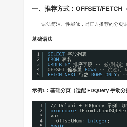
一、推荐方式：OFFSET/FETCH（SQ
语法简洁、性能优，是官方推荐的分页语法，
基础语法
1
SELECT
字段列表 
2
FROM
表名 
3
ORDER
BY
排序字段 
-- 必须指定 O
4
OFFSET 偏移量 
ROWS
-- 跳过前 
5
FETCH
NEXT
行数 
ROWS
ONLY
; 
-
示例1：基础分页（适配 FDQuery 手动
1
// Delphi + FDQuery 示例
2
procedure
TForm1.LoadSQLSer
3
var
4
OffsetNum: 
Integer
;
5
begin