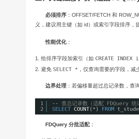
必须排序
：OFFSET/FETCH 和 ROW_
义，建议用主键（如 id）或索引字段排序，
性能优化
：
给排序字段加索引（如
CREATE INDEX i
避免
SELECT *
，仅查询需要的字段，减
边界处理
：若偏移量超过总记录数，查
1
-- 查总记录数（适配 FDQuery 
2
SELECT
COUNT
(*) 
FROM
t_stude
FDQuery 分批适配
：