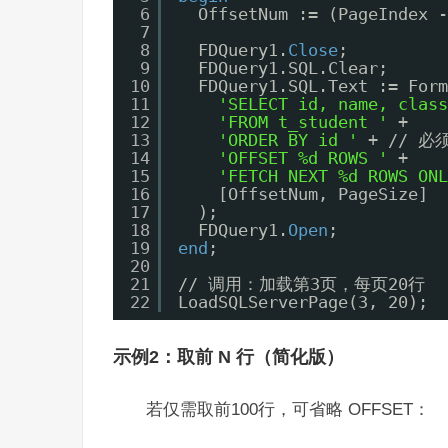
6
OffsetNum := (PageInd
7
8
FDQuery1.
Close
;
9
FDQuery1.SQL.Clear;
10
FDQuery1.SQL.Text := Form
11
'SELECT id, name, class
12
'FROM t_student '
+
13
'ORDER BY id '
+ // 
14
'OFFSET %d ROWS '
+
15
'FETCH NEXT %d ROWS ONL
16
[OffsetNum, PageSize]
17
);
18
FDQuery1.
Open
;
19
end
;
20
21
// 调用：加载第3页，每页20行
22
LoadSQLServerPage(3, 20);
示例2：取前 N 行（简化版）
若仅需取前100行，可省略 OFFSET：