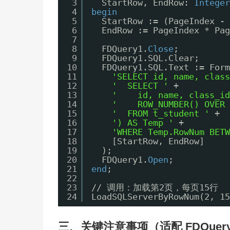
3
StartRow, EndRow: 
Integer
4
begin
5
StartRow := (PageIndex
6
EndRow := PageIndex *
7
8
FDQuery1.
Close
;
9
FDQuery1.SQL.Clear;
10
FDQuery1.SQL.Text := Form
11
'SELECT id, name, class
12
'  SELECT '
+
13
'    id, name, class_id
14
'    ROW_NUMBER() OVER 
15
'  FROM t_student '
+
16
') AS Temp '
+
17
'WHERE Temp.RowNum BETW
18
[StartRow, EndRow]
19
);
20
FDQuery1.
Open
;
21
end
;
22
23
// 调用：加载第2页，每页15行
24
LoadSQLServerByRowNum(2, 15
三、关键注意事项（适配 FDQuer