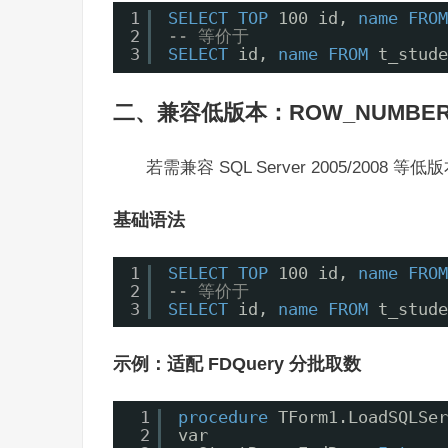
1
SELECT
TOP
100 id, 
name
FROM
2
-- 等价于
3
SELECT
id, 
name
FROM
t_stude
二、兼容低版本：ROW_NUMBER() 
若需兼容 SQL Server 2005/2008 等
基础语法
1
SELECT
TOP
100 id, 
name
FROM
2
-- 等价于
3
SELECT
id, 
name
FROM
t_stude
示例：适配 FDQuery 分批取数
1
procedure
TForm1.LoadSQLSer
2
var