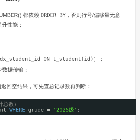
NUMBER() 都依赖
ORDER BY
，否则行号/偏移量无意
提升性能；
dx_student_id ON t_student(id)
）；
少数据传输；
询返回空结果，可先查总记录数再判断：
统计总数） 
nt 
WHERE
grade = 
'2025级'
;