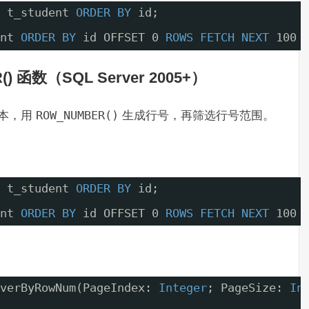
t_student 
ORDER
BY
id;
nt 
ORDER
BY
id OFFSET 0 
ROWS
FETCH
NEXT
100 
函数（SQL Server 2005+）
低版本，用
ROW_NUMBER()
生成行号，再筛选行号范围。
t_student 
ORDER
BY
id;
nt 
ORDER
BY
id OFFSET 0 
ROWS
FETCH
NEXT
100 
verByRowNum(PageIndex: 
Integer
; PageSize: 
In