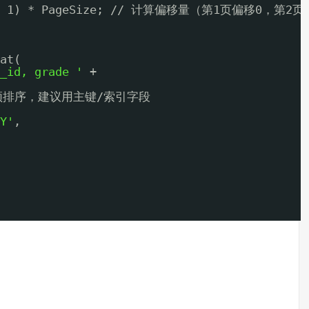
ex - 1) * PageSize; // 计算偏移量（第1页偏移0，第2
at(
_id, grade '
+
必须排序，建议用主键/索引字段
Y'
,