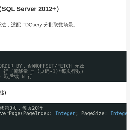
L Server 2012+）
适配 FDQuery 分批取数场景。
RDER BY，否则OFFSET/FETCH 无效
N 行（偏移量 = (页码-1)*每页行数）
- 取后续 N 行
分批）
：加载第3页，每页20行
verPage(PageIndex: 
Integer
; PageSize: 
Intege