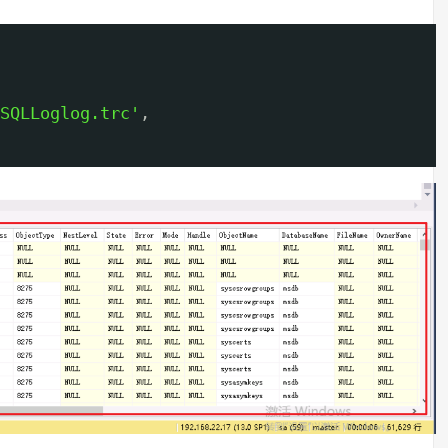
SQLLoglog.trc'
,