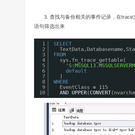
3. 查找与备份相关的事件记录，在trace
语句筛选出来
1
SELECT
2
TextData,Databasename,Sta
3
FROM
4
sys.fn_trace_gettable(
5
'S:MSSQL13.MSSQLSERVERM
6
default
7
)
8
WHERE
9
EventClass = 115
10
AND
UPPER
(
CONVERT
(nvarcha