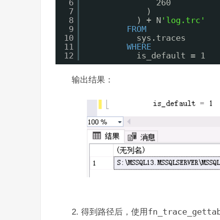
6
260
7
)
8
) + N
'log.trc'
9
FROM
10
sys.traces
11
WHERE
12
is_default = 1
输出结果：
2. 得到路径后，使用
fn_trace_getta