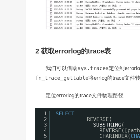
2 获取errorlog的trace表
我们可以借助
sys.traces
定位到erro
fn_trace_gettable
将errlog的trac
定位errorlog的trace文件物理路径
1
SELECT
2
REVERSE(
3
SUBSTRING
(
4
REVERSE([path
5
CHARINDEX(
CHA