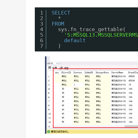
1
SELECT
2
*
3
FROM
4
sys.fn_trace_gettable(
5
'S:MSSQL13.MSSQLSERVERMS
6
default
7
)