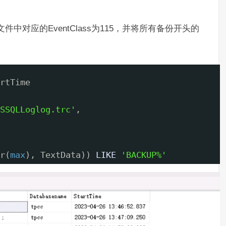
文件中对应的EventClass为115，并将所有备份开头的
rtTime
SSQLLoglog.trc'
,
r(
max
), TextData)) 
LIKE
'BACKUP%'