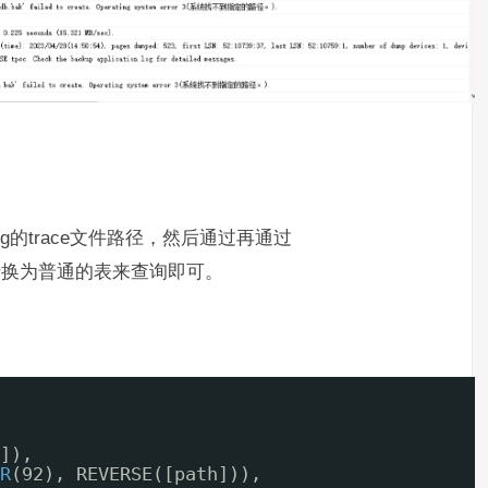
rlog的trace文件路径，然后通过再通过
e文件转换为普通的表来查询即可。
]),
R
(92), REVERSE([path])),