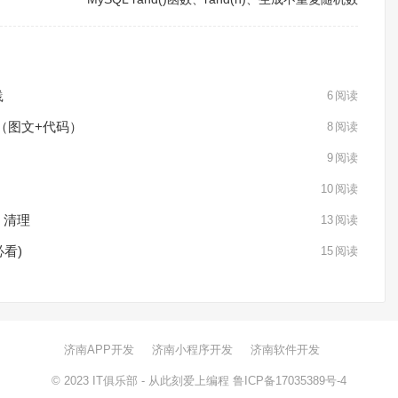
践
6
阅读
（图文+代码）
8
阅读
9
阅读
10
阅读
、清理
13
阅读
看)
15
阅读
济南APP开发
济南小程序开发
济南软件开发
© 2023
IT俱乐部
- 从此刻爱上编程
鲁ICP备17035389号-4