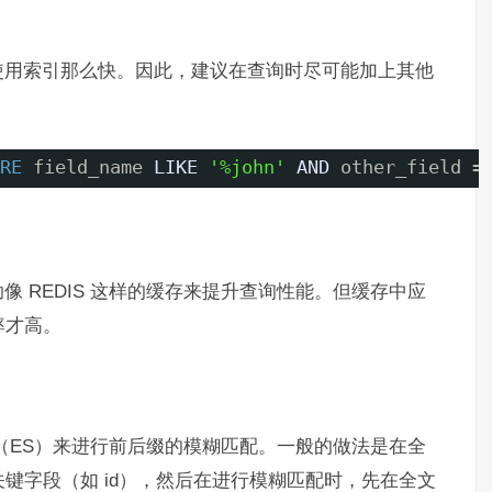
使用索引那么快。因此，建议在查询时尽可能加上其他
RE
field_name 
LIKE
'%john'
AND
other_field =
 REDIS 这样的缓存来提升查询性能。但缓存中应
率才高。
arch（ES）来进行前后缀的模糊匹配。一般的做法是在全
键字段（如 id），然后在进行模糊匹配时，先在全文