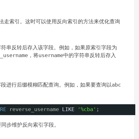
 无法走索引。这时可以使用反向索引的方法来优化查询
字符串反转后存入该字段。例如，如果原索引字段为
_username
，将
username
中的字符串反转后存入
字段进行后缀模糊匹配查询。例如，如果要查询以
abc
RE
reverse_username 
LIKE
'%cba'
;
要同步维护反向索引字段。