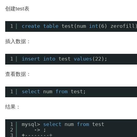
创建test表
1
create
table
test(num 
int
(6) zerofill
插入数据：
1
insert
into
test 
values
(22);
查看数据：
1
select
num 
from
test;
结果：
1
mysql> 
select
num 
from
test
2
-> ;
3
+
--------+