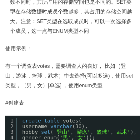
数不同时，其所占用的存储空间也是不同的。SET类
型在存储数据时成员个数越多，其占用的存储空间越
大。注意：SET类型在选取成员时，可以一次选择多
个成员，这一点与ENUM类型不同
使用示例：
有一个调查表votes，需要调查人的喜好， 比如（登
山，游泳，篮球，武术）中去选择(可以多选)，使用set
类型，（男，女）[单选] ，使用enum类型
#创建表
1
create
table
votes(
2
username 
varchar
(30),
3
hobby 
set
(
'登山'
,
'游泳'
,
'篮球'
,
'武术'
),
4
gender enum(
'男'
,
'女'
));