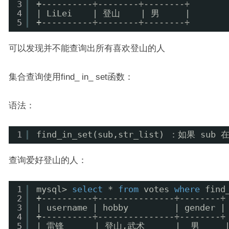
3
+
----------+--------+--------+
4
| LiLei    | 登山    | 男     |
5
+
----------+--------+--------+
可以发现并不能查询出所有喜欢登山的人
集合查询使用find_ in_ set函数：
语法：
1
find_in_set(sub,str_list) ：如果 
查询爱好登山的人：
1
mysql> 
select
* 
from
votes 
where
find
2
+
----------+---------------+--------+
3
| username | hobby         | gender |
4
+
----------+---------------+--------+
5
| 雷锋      | 登山,武术      |  男     