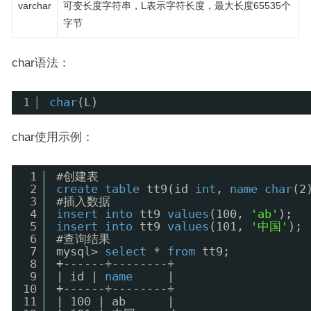
varchar
可变长度字符串，L表示字符长度，最大长度65535个
字节
char语法：
1
char
(L)
char使用示例：
1
#创建表
2
create
table
tt9(id 
int
, 
name
char
(2
3
#插入数据
4
insert
into
tt9 
values
(100, 
'ab'
);
5
insert
into
tt9 
values
(101, 
'中国'
);
6
#查询结果
7
mysql> 
select
* 
from
tt9;
8
+
------+--------+
9
| id | 
name
|
10
+
------+--------+
11
| 100 | ab      |