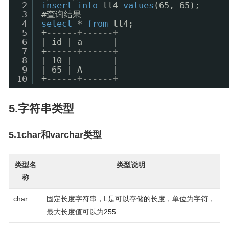
2
insert
into
tt4 
values
(65, 65);
3
#查询结果
4
select
* 
from
tt4;
5
+
------+------+
6
| id | a      |
7
+
------+------+
8
| 10 |        |
9
| 65 | A      |
10
+
------+------+
5.字符串类型
5.1char和varchar类型
类型名
类型说明
称
char
固定长度字符串，L是可以存储的长度，单位为字符，
最大长度值可以为255