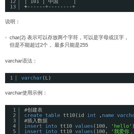
12
| 101 | 中国     |
13
+
------+--------+
说明：
char(2) 表示可以存放两个字符，可以是字母或汉字，
但是不能超过2个， 最多只能是255
varchar语法：
1
varchar
(L)
varchar使用示例：
1
#创建表
2
create
table
tt10(id 
int
,
name
varch
3
#插入数据
4
insert
into
tt10 
values
(100, 
'hello'
5
insert
into
tt10 
values
(100, 
'我爱你，