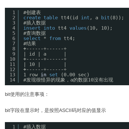
1
#创建表
2
create
table
tt4(id 
int
, a 
bit
(8));
3
#插入数据
4
insert
into
tt4 
values
(10, 10);
5
#查询数据
6
select
* 
from
tt4; 
7
#结果
8
+
------+------+
9
| id | a      |
10
+
------+------+
11
| 10 |        |
12
+
------+------+
13
1 row 
in
set
(0.00 sec)
14
#发现很怪异的现象，a的数据10没有出现
bit使用的注意事项：
bit字段在显示时，是按照ASCII码对应的值显示
1
#插入数据