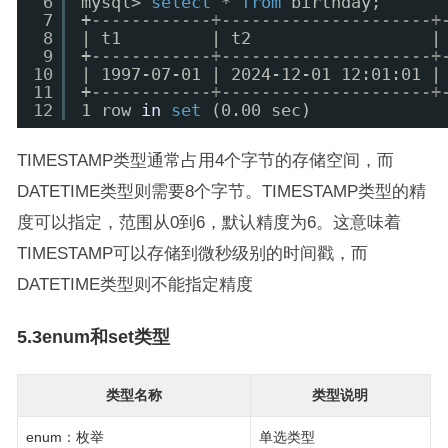
6
mysql> 
select
* 
from
birthday;
7
+
------------+---------------------+
8
| t1         | t2                  |
9
+
------------+---------------------+
10
| 1997-07-01 | 2024-12-01 12:01:01 |
11
+
------------+---------------------+
12
1 row 
in
set
(0.00 sec)
TIMESTAMP类型通常占用4个字节的存储空间，而
DATETIME类型则需要8个字节。TIMESTAMP类型的精
度可以指定，范围从0到6，默认精度为6。这意味着
TIMESTAMP可以存储到微秒级别的时间戳，而
DATETIME类型则不能指定精度
5.3enum和set类型
类型名称
类型说明
enum：枚举
单选类型