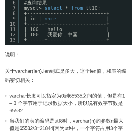
6
#查询结果
7
mysql> 
select
* 
from
tt10;
8
+
------+--------------------+
9
| id | 
name
|
10
+
------+--------------------+
11
| 100 | hello               |
12
| 100 | 我爱你，中国          |
13
+
------+--------------------+
说明：
关于varchar(len),len到底是多大，这个len值，和表的编
码密切相关：
varchar长度可以指定为0到65535之间的值，但是有1
– 3 个字节用于记录数据大小，所以说有效字节数是
65532
当我们的表的编码是utf8时，varchar(n)的参数n最大
值是65532/3=21844[因为utf中，一个字符占用3个字