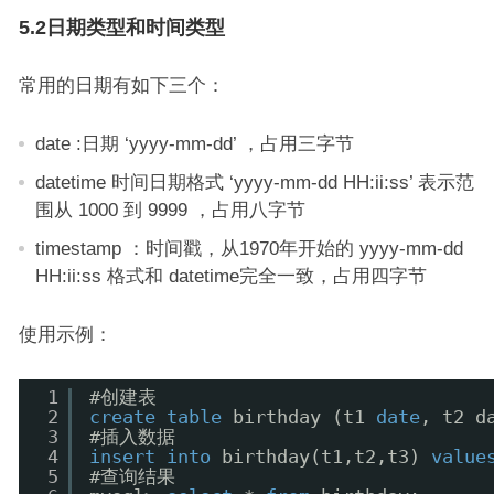
5.2日期类型和时间类型
常用的日期有如下三个：
date :日期 ‘yyyy-mm-dd’ ，占用三字节
datetime 时间日期格式 ‘yyyy-mm-dd HH:ii:ss’ 表示范
围从 1000 到 9999 ，占用八字节
timestamp ：时间戳，从1970年开始的 yyyy-mm-dd
HH:ii:ss 格式和 datetime完全一致，占用四字节
使用示例：
1
#创建表
2
create
table
birthday (t1 
date
, t2 d
3
#插入数据
4
insert
into
birthday(t1,t2,t3) 
value
5
#查询结果