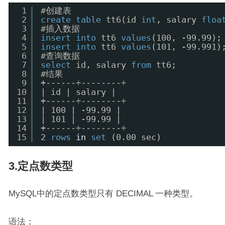
1
#创建表
2
create
table
tt6(id 
int
, salary 
floa
3
#插入数据
4
insert
into
tt6 
values
(100, -99.99);
5
insert
into
tt6 
values
(101, -99.9
6
#查询数据
7
select
id, salary 
from
tt6;
8
#结果
9
+
------+--------+
10
| id | salary |
11
+
------+--------+
12
| 100 | -99.99 |
13
| 101 | -99.99 |
14
+
------+--------+
15
2 
rows
in
set
(0.00 sec)
3.定点数类型
MySQL中的定点数类型只有 DECIMAL 一种类型。
语法：