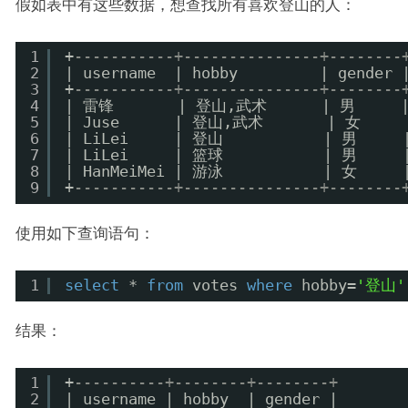
假如表中有这些数据，想查找所有喜欢登山的人：
1
+
-----------+---------------+--------
2
| username  | hobby         | gender 
3
+
-----------+---------------+--------
4
| 雷锋       | 登山,武术      | 男     
5
| Juse      | 登山,武术       | 女     
6
| LiLei     | 登山           | 男     
7
| LiLei     | 篮球           | 男     
8
| HanMeiMei | 游泳           | 女     
9
+
-----------+---------------+--------
使用如下查询语句：
1
select
* 
from
votes 
where
hobby=
'登山'
结果：
1
+
----------+--------+--------+
2
| username | hobby  | gender |