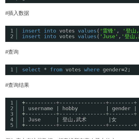
#插入数据
1
insert
into
votes 
values
(
'雷锋'
, 
'登山
2
insert
into
votes 
values
(
'Juse'
,
'登山,
#查询
1
select
* 
from
votes 
where
gender=2;
#查询结果
1
+
----------+---------------+--------+
2
| username | hobby         | gender |
3
+
----------+---------------+--------+
4
| Juse     | 登山,武术       |女       
5
+
----------+---------------+--------+