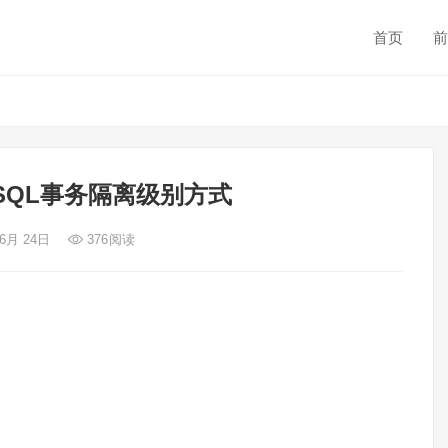
首页
前
SQL事务隔离级别方式
 6月 24日
376
阅读