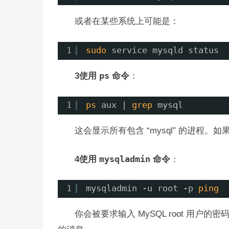
或者在某些系统上可能是：
1
sudo
service mysqld status
3使用
ps
命令
：
1
ps
aux | 
grep
mysql
这会显示所有包含 “mysql” 的进程。
4使用
mysqladmin
命令
：
1
mysqladmin -u root -p 
ping
你会被要求输入 MySQL root 用户的密码。如