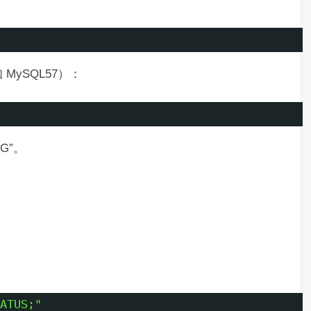
ySQL57）：
NG”。
ATUS;"