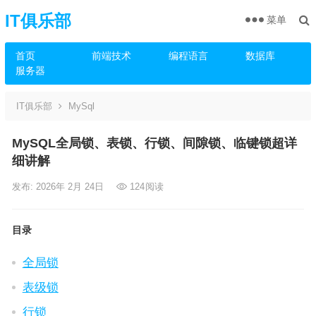
IT俱乐部
菜单
首页
前端技术
编程语言
数据库
服务器
IT俱乐部
MySql
MySQL全局锁、表锁、行锁、间隙锁、临键锁超详
细讲解
发布: 2026年 2月 24日
124
阅读
目录
全局锁
表级锁
行锁