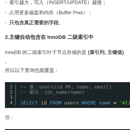
索引越大，写入（INSERT/UPDATE）越慢；
占用更多磁盘和内存（Buffer Pool）；
只包含真正需要的字段
。
2.主键自动包含在 InnoDB 二级索引中
InnoDB 的二级索引叶子节点存储的是
(索引列, 主键值)
。
所以以下查询也能覆盖：
1
-- 表：users(id PK, name, email)
2
-- 索引：idx_name(name)
3
4
SELECT
id 
FROM
users 
WHERE
name
= 
'Al
但：