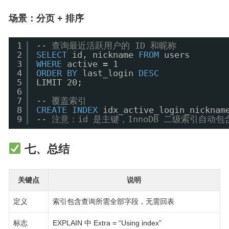
场景：分页 + 排序
1
-- 查询最近活跃用户的 ID 和昵称
2
SELECT
id, nickname 
FROM
users 
3
WHERE
active = 1 
4
ORDER
BY
last_login 
DESC
5
LIMIT 20;
6
7
-- 覆盖索引
8
CREATE
INDEX
idx_active_login_nicknam
9
-- 注意：id 是主键，InnoDB 二级索引自动包含
七、总结
关键点
说明
定义
索引包含查询所需全部字段，无需回表
标志
EXPLAIN 中 Extra = “Using index”