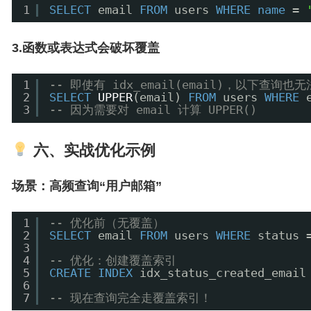
SELECT
email 
FROM
users 
WHERE
name
= 
1
3.函数或表达式会破坏覆盖
1
-- 即使有 idx_email(email)，以下查询也
2
SELECT
UPPER
(email) 
FROM
users 
WHERE
3
-- 因为需要对 email 计算 UPPER()
六、实战优化示例
场景：高频查询“用户邮箱”
1
-- 优化前（无覆盖）
2
SELECT
email 
FROM
users 
WHERE
status 
3
4
-- 优化：创建覆盖索引
5
CREATE
INDEX
idx_status_created_email
6
7
-- 现在查询完全走覆盖索引！