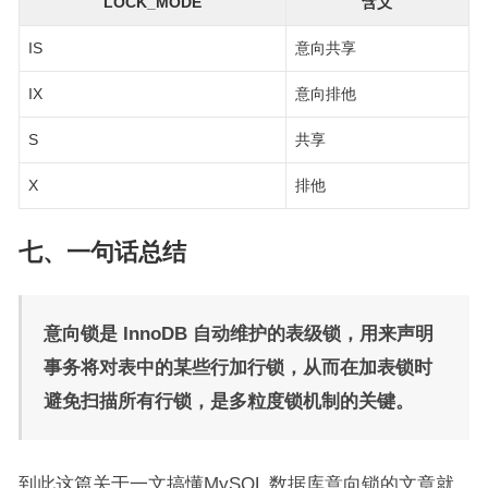
LOCK_MODE
含义
IS
意向共享
IX
意向排他
S
共享
X
排他
七、一句话总结
意向锁是 InnoDB 自动维护的表级锁，用来声明
事务将对表中的某些行加行锁，从而在加表锁时
避免扫描所有行锁，是多粒度锁机制的关键。
到此这篇关于一文搞懂MySQL 数据库意向锁的文章就