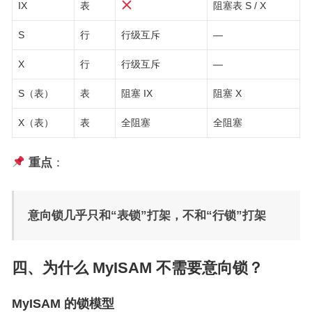
IX
表
阻塞表 S / X
S
行
行级互斥
—
X
行
行级互斥
—
S（表）
表
阻塞 IX
阻塞 X
X（表）
表
全阻塞
全阻塞
重点
：
意向锁几乎只和“表锁”打架，不和“行锁”打架
四、为什么 MyISAM 不需要意向锁？
MyISAM 的锁模型