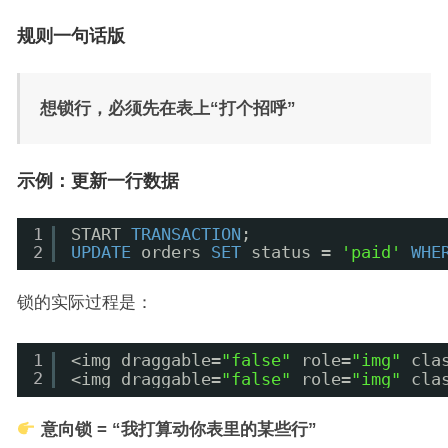
规则一句话版
想锁行，必须先在表上“打个招呼”
示例：更新一行数据
1
START 
TRANSACTION
;
2
UPDATE
orders 
SET
status = 
'paid'
WHE
锁的实际过程是：
<img draggable=
"false"
role=
"img"
cla
1
2
<img draggable=
"false"
role=
"img"
cla
意向锁 = “我打算动你表里的某些行”