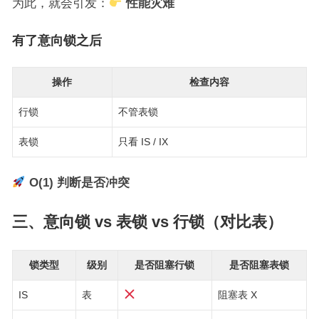
为此，就会引发：
性能灾难
有了意向锁之后
操作
检查内容
行锁
不管表锁
表锁
只看 IS / IX
O(1) 判断是否冲突
三、意向锁 vs 表锁 vs 行锁（对比表）
锁类型
级别
是否阻塞行锁
是否阻塞表锁
IS
表
阻塞表 X