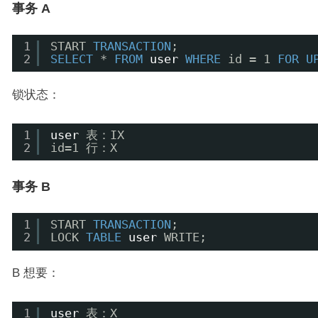
事务 A
1
START 
TRANSACTION
;
2
SELECT
* 
FROM
user
WHERE
id = 1 
FOR
U
锁状态：
1
user
表：IX
2
id=1 行：X
事务 B
1
START 
TRANSACTION
;
2
LOCK 
TABLE
user
WRITE;
B 想要：
1
user
表：X