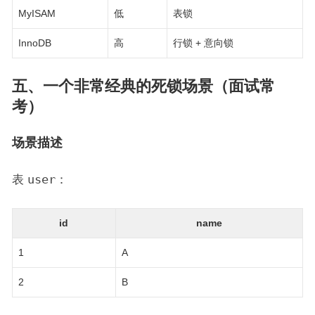
MyISAM
低
表锁
InnoDB
高
行锁 + 意向锁
五、一个非常经典的死锁场景（面试常
考）
场景描述
表
user
：
id
name
1
A
2
B