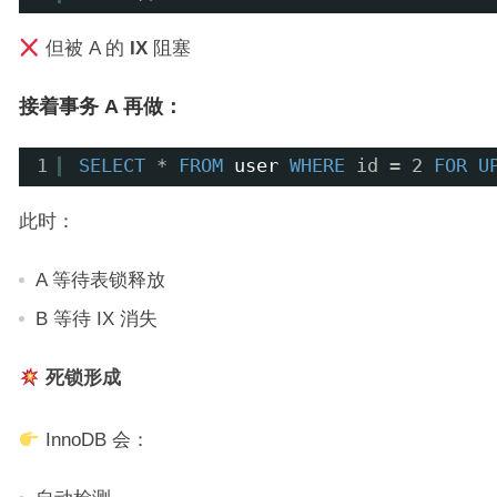
但被 A 的
IX
阻塞
接着事务 A 再做：
1
SELECT
* 
FROM
user
WHERE
id = 2 
FOR
U
此时：
A 等待表锁释放
B 等待 IX 消失
死锁形成
InnoDB 会：