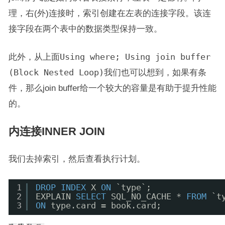
理，右(外)连接时，索引创建在左表的连接字段。该连
接字段在两个表中的数据类型保持一致。
此外，从上面
Using where; Using join buffer
(Block Nested Loop)
我们也可以想到，如果有条
件，那么join buffer给一个较大的容量是有助于提升性能
的。
内连接INNER JOIN
我们去掉索引，然后查看执行计划。
1
DROP
INDEX
X 
ON
`type`;
2
EXPLAIN 
SELECT
SQL_NO_CACHE * 
FROM
`t
3
ON
type.card = book.card;