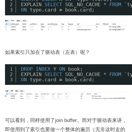
2
EXPLAIN 
SELECT
SQL_NO_CACHE * 
FROM
`t
3
ON
type.card = book.card;
如果索引只加在了驱动表（左表）呢？
1
DROP
INDEX
Y 
ON
book;
2
EXPLAIN 
SELECT
SQL_NO_CACHE * 
FROM
`t
3
ON
type.card = book.card;
可以看到，同样使用了join buffer。而对于驱动表来讲，
即使用到了索引也要做一个整体的遍历（无非这时走的