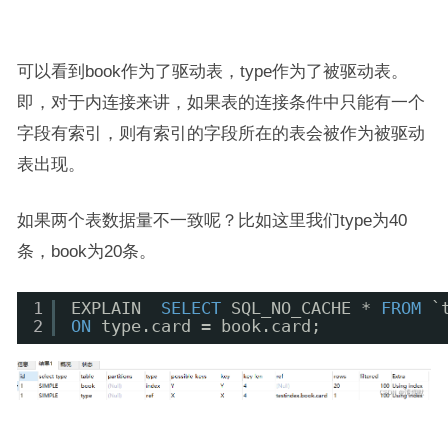
可以看到book作为了驱动表，type作为了被驱动表。
即，对于内连接来讲，如果表的连接条件中只能有一个
字段有索引，则有索引的字段所在的表会被作为被驱动
表出现。
如果两个表数据量不一致呢？比如这里我们type为40
条，book为20条。
1
EXPLAIN  
SELECT
SQL_NO_CACHE * 
FROM
`
2
ON
type.card = book.card;