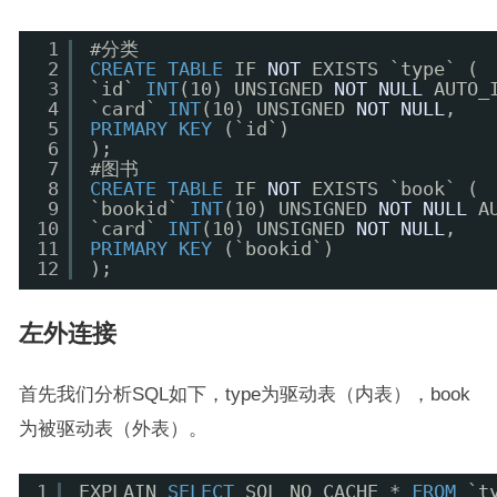
1
#分类
2
CREATE
TABLE
IF 
NOT
EXISTS `type` (
3
`id` 
INT
(10) UNSIGNED 
NOT
NULL
AUTO_
4
`card` 
INT
(10) UNSIGNED 
NOT
NULL
,
5
PRIMARY
KEY
(`id`)
6
);
7
#图书
8
CREATE
TABLE
IF 
NOT
EXISTS `book` (
9
`bookid` 
INT
(10) UNSIGNED 
NOT
NULL
A
10
`card` 
INT
(10) UNSIGNED 
NOT
NULL
,
11
PRIMARY
KEY
(`bookid`)
12
);
左外连接
首先我们分析SQL如下，type为驱动表（内表），book
为被驱动表（外表）。
1
EXPLAIN 
SELECT
SQL_NO_CACHE * 
FROM
`t