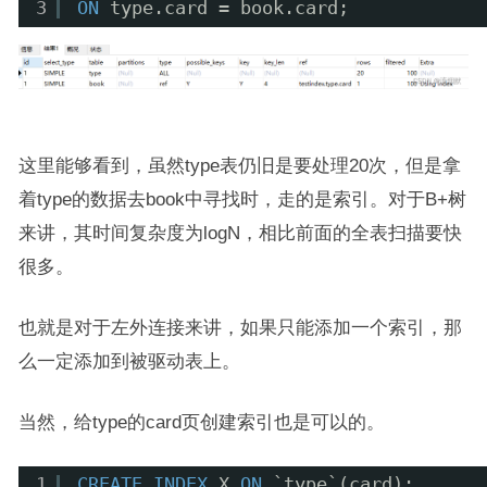
3
ON
type.card = book.card;
这里能够看到，虽然type表仍旧是要处理20次，但是拿
着type的数据去book中寻找时，走的是索引。对于B+树
来讲，其时间复杂度为logN，相比前面的全表扫描要快
很多。
也就是对于左外连接来讲，如果只能添加一个索引，那
么一定添加到被驱动表上。
当然，给type的card页创建索引也是可以的。
1
CREATE
INDEX
X 
ON
`type`(card);