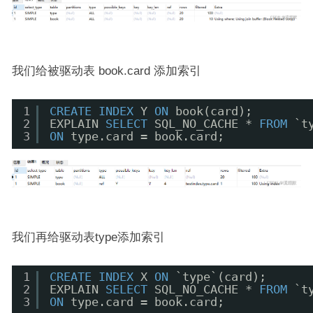
我们给被驱动表 book.card 添加索引
1
CREATE
INDEX
Y 
ON
book(card);
2
EXPLAIN 
SELECT
SQL_NO_CACHE * 
FROM
`t
3
ON
type.card = book.card;
我们再给驱动表type添加索引
1
CREATE
INDEX
X 
ON
`type`(card);
2
EXPLAIN 
SELECT
SQL_NO_CACHE * 
FROM
`t
3
ON
type.card = book.card;