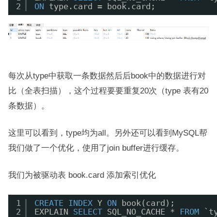
2
ON
type.card = book.card;
每次从type中获取一条数据然后后book中的数据进行对
比（全表扫描），这个过程要要重复20次（type 表有20
条数据）。
这里可以看到，type均为all。另外还可以看到MySQL帮
我们做了一个优化，使用了join buffer进行缓存。
我们为被驱动表 book.card 添加索引优化
1
CREATE
INDEX
Y 
ON
book(card);
2
EXPLAIN 
SELECT
SQL_NO_CACHE * 
FROM
`t