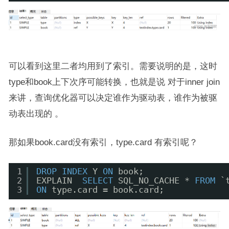
可以看到这里二者均用到了索引。需要说明的是，这时
type和book上下次序可能转换，也就是说 对于inner join
来讲，查询优化器可以决定谁作为驱动表，谁作为被驱
动表出现的 。
那如果book.card没有索引，type.card 有索引呢？
1
DROP
INDEX
Y 
ON
book;
2
EXPLAIN  
SELECT
SQL_NO_CACHE * 
FROM
`
3
ON
type.card = book.card;