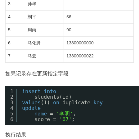
3
孙华
4
刘平
56
5
周雨
90
6
马化腾
13800000000
7
马云
13800000022
如果记录存在更新指定字段
1
insert
into
2
students(id)
3
values
(1) 
on
duplicate 
key
4
update
5
name
= 
'李明'
,
6
score = 
'67'
;
执行结果