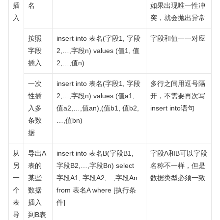
插
名
如果出现唯一性冲
入
突，就会抛出异常
按照
insert into 表名(字段1, 字段
字段和值一一对应
字段
2,…,字段n) values (值1, 值
插入
2,…,值n)
一次
insert into 表名(字段1, 字段
多行之间用逗号隔
性插
2,…,字段n) values (值a1,
开，不需要再次写
入多
值a2,…,值an),(值b1, 值b2,
insert into语句
条数
…,值bn)
据
从
导出A
insert into 表名B(字段B1,
字段A和B可以字段
另
表的
字段B2,…,字段Bn) select
名称不一样，但是
一
某些
字段A1, 字段A2,…,字段An
数据类型必须一致
个
数据
from 表名A where [执行条
表
插入
件]
导
到B表