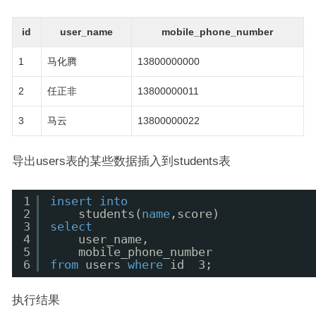
id
user_name
mobile_phone_number
1
马化腾
13800000000
2
任正非
13800000011
3
马云
13800000022
导出users表的某些数据插入到students表
1
insert
into
2
students(
name
,score) 
3
select
4
user_name,
5
mobile_phone_number 
6
from
users 
where
id  3;
执行结果