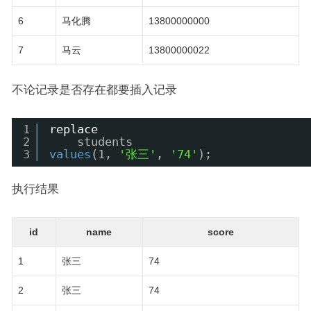
6
马化腾
13800000000
7
马云
13800000022
不论记录是否存在都要插入记录
1
replace
2
students
3
values
(1, 
'张三'
, 
'74'
);
执行结果
id
name
score
1
张三
74
2
张三
74