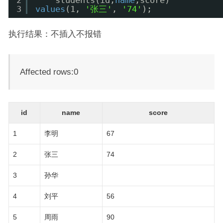
2
students(id,
name
,score) 
3
values
(1, 
'张三'
, 
'74'
);
执行结果：不插入不报错
Affected rows:0
id
name
score
1
李明
67
2
张三
74
3
孙华
4
刘平
56
5
周雨
90