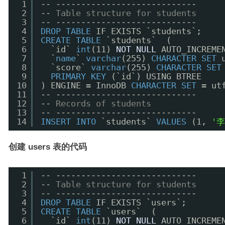
1
-- ----------------------------
2
-- Table structure for students
3
-- ----------------------------
4
DROP
TABLE
IF EXISTS `students`;
5
CREATE
TABLE
`students`  (
6
`id` 
int
(11) 
NOT
NULL
AUTO_INCREME
7
`
name
` 
varchar
(255) 
CHARACTER
SET
8
`score` 
varchar
(255) 
CHARACTER
SET
9
PRIMARY
KEY
(`id`) USING BTREE
10
) ENGINE = InnoDB 
CHARACTER
SET
= ut
11
-- ----------------------------
12
-- Records of students
13
-- ----------------------------
14
INSERT
INTO
`students` 
VALUES
(1, 
'
创建 users 表的代码
1
-- ----------------------------
2
-- Table structure for students
3
-- ----------------------------
4
DROP
TABLE
IF EXISTS `users`;
5
CREATE
TABLE
`users`  (
6
`id` 
int
(11) 
NOT
NULL
AUTO_INCREME