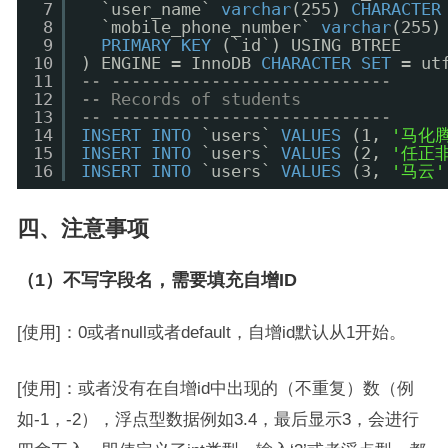
7
`user_name` 
varchar
(255) 
CHARACTER
8
`mobile_phone_number` 
varchar
(255)
9
PRIMARY
KEY
(`id`) USING BTREE
10
) ENGINE = InnoDB 
CHARACTER
SET
= ut
11
-- ----------------------------
12
-- Records of students
13
-- ----------------------------
14
INSERT
INTO
`users` 
VALUES
(1, 
'马化
15
INSERT
INTO
`users` 
VALUES
(2, 
'任正
16
INSERT
INTO
`users` 
VALUES
(3, 
'马云'
四、注意事项
（1）不写字段名，需要填充自增ID
[使用]：0或者null或者default，自增id默认从1开始。
[使用]：或者没有在自增id中出现的（不重复）数（例
如-1，-2），浮点型数据例如3.4，最后显示3，会进行