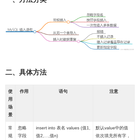
二、具体方法
使
作用
语句
注意
用
场
景
常
忽略
insert into 表名 values (值1,
默认value中的值
规
字段
值2,…,值n)
依次填充所有字，