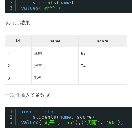
2
students(
name
) 
3
values
(
'孙华'
);
执行后结果
id
name
score
1
李明
67
2
张三
74
3
孙华
一次性插入多条数据
1
insert
into
2
students(
name
, score) 
3
values
(
'刘平'
, 
'56'
),(
'周雨'
, 
'90'
);