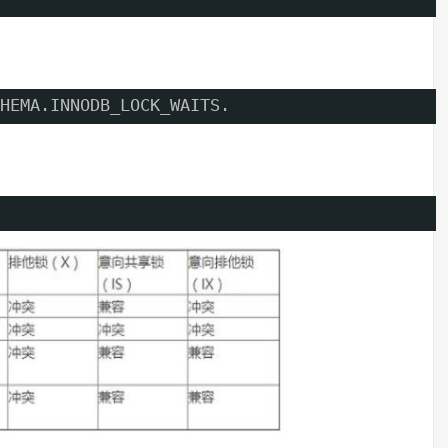
HEMA.INNODB_LOCK_WAITS.