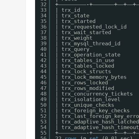
32
+—————————-+———————+——+—–+—
33
| trx_id                   
34
| trx_state                
35
| trx_started              
36
| trx_requested_lock_id    
37
| trx_wait_started         
38
| trx_weight               
39
| trx_mysql_thread_id      
40
| trx_query                
41
| trx_operation_state      
42
| trx_tables_in_use        
43
| trx_tables_locked        
44
| trx_lock_structs         
45
| trx_lock_memory_bytes    
46
| trx_rows_locked          
47
| trx_rows_modified        
48
| trx_concurrency_tickets  
49
| trx_isolation_level      
50
| trx_unique_checks        
51
| trx_foreign_key_checks   
52
| trx_last_foreign_key_erro
53
| trx_adaptive_hash_latched
54
| trx_adaptive_hash_timeout
55
+—————————-+———————+——+—–+—
56
22 
rows
in
set
(0.01 sec)