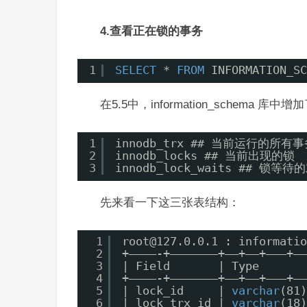
4.查看正在锁的事务
1
SELECT
* 
FROM
INFORMATION_SC
在5.5中，information_schema 
1
innodb_trx ## 当前运行的所有事
2
innodb_locks ## 当前出现的锁
3
innodb_lock_waits ## 锁等
先来看一下这三张表结构：
1
root@127.0.0.1 : informatio
2
+————-+———————+——+—–+———+——
3
| Field       | Type       
4
+————-+———————+——+—–+———+——
5
| lock_id     | 
varchar
(81)
6
| lock_trx_id | 
varchar
(18)