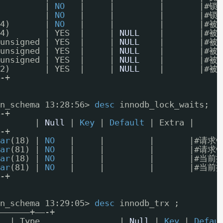
         | 
NO
|     |         |       |#
         | 
NO
|     |         |       |#
4)       | 
NO
|     |         |       |#
4)       | YES  |     | 
NULL
|       |#
unsigned | YES  |     | 
NULL
|       |
unsigned | YES  |     | 
NULL
|       |#
unsigned | YES  |     | 
NULL
|       |#
2)       | YES  |     | 
NULL
|       |#
-+
n_schema 13:28:56> 
desc
innodb_lock_waits;
-+
       | 
Null
| 
Key
| 
Default
| Extra |
-+
ar
(18) | 
NO
|     |         |       |#请
ar
(81) | 
NO
|     |         |       |#请
ar
(18) | 
NO
|     |         |       |#
ar
(81) | 
NO
|     |         |       |#当
-+
n_schema 13:29:05> 
desc
innodb_trx ;
——————+——-+
  | Type                | 
Null
| 
Key
| 
Defau