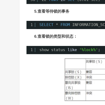
5.查看等待锁的事务
1
SELECT
* 
FROM
INFORMATION_SC
6.查看锁的类型和状态：
1
show status 
like
'%lock%'
;