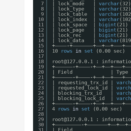
7
| lock_mode   | 
varchar
(32)
8
| lock_type   | 
varchar
(32)
9
| lock_table  | 
varchar
(102
10
| lock_index  | 
varchar
(102
11
| lock_space  | 
bigint
(21) 
12
| lock_page   | 
bigint
(21) 
13
| lock_rec    | 
bigint
(21) 
14
| lock_data   | 
varchar
(819
15
+————-+———————+——+—–+———+——
16
10 
rows
in
set
(0.00 sec)
17
18
root@127.0.0.1 : informatio
19
+——————-+————-+——+—–+———+——
20
| Field             | Type 
21
+——————-+————-+——+—–+———+——
22
| requesting_trx_id | 
varch
23
| requested_lock_id | 
varch
24
| blocking_trx_id   | 
varch
25
| blocking_lock_id  | 
varch
26
+——————-+————-+——+—–+———+——
27
4 
rows
in
set
(0.00 sec)
28
29
root@127.0.0.1 : informatio
30
+—————————-+———————+——+—–+—
31
| Field                    