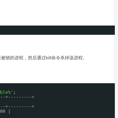
锁的进程，然后通过kill命令杀掉该进程。
ble%'
;
--+---------+
--+---------+
00 |