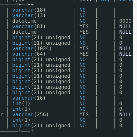
——————+——-+
  | 
varchar
(18)         | 
NO
|     |      
  | 
varchar
(13)         | 
NO
|     |     
  | datetime            | 
NO
|     | 0000
  | 
varchar
(81)         | YES  |     | 
NULL
  | datetime            | YES  |     | 
NULL
  | 
bigint
(21) unsigned | 
NO
|     | 0    
  | 
bigint
(21) unsigned | 
NO
|     | 0    
  | 
varchar
(1024)       | YES  |     | 
NULL
  | 
varchar
(64)         | YES  |     | 
NULL
  | 
bigint
(21) unsigned | 
NO
|     | 0  
  | 
bigint
(21) unsigned | 
NO
|     | 0   
  | 
bigint
(21) unsigned | 
NO
|     | 0    
  | 
bigint
(21) unsigned | 
NO
|     | 0   
  | 
bigint
(21) unsigned | 
NO
|     | 0   
  | 
bigint
(21) unsigned | 
NO
|     | 0   
  | 
bigint
(21) unsigned | 
NO
|     | 0   
  | 
varchar
(16)         | 
NO
|     |     
  | 
int
(1)              | 
NO
|     | 0   
  | 
int
(1)              | 
NO
|     | 0   
r | 
varchar
(256)        | YES  |     | 
NULL
  | 
int
(1)              | 
NO
|     | 0    
  | 
bigint
(21) unsigned | 
NO
|     | 0    
——————+——-+