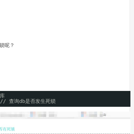
被锁呢？
据库
s;  // 查询db是否发生死锁