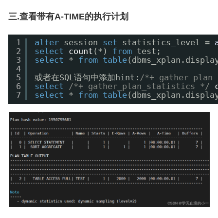
三.查看带有A-TIME的执行计划
1
alter
session 
set
statistics_level = 
2
select
count
(*) 
from
test;
3
select
* 
from
table
(dbms_xplan.displa
4
5
或者在SQL语句中添加hint:
/*+ gather_plan_
6
select
/*+ gather_plan_statistics */
7
select
* 
from
table
(dbms_xplan.displa