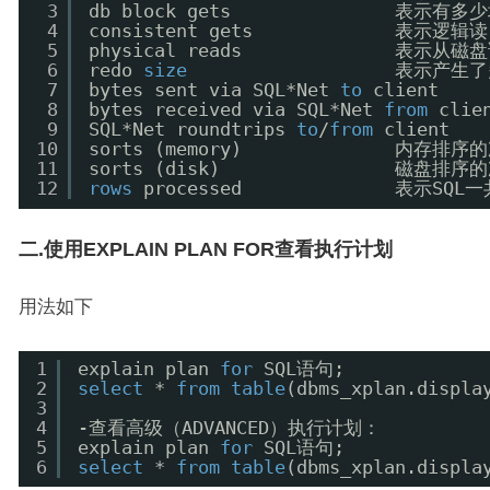
3
db block gets              
4
consistent gets         
5
physical reads            
6
redo 
size
表示产生了
7
bytes sent via SQL*Net 
to
client  
8
bytes received via SQL*Net 
from
cli
9
SQL*Net roundtrips 
to
/
from
client 
10
sorts (memory)              内存排序
11
sorts (disk)                磁盘排序
12
rows
processed             
二.使用EXPLAIN PLAN FOR查看执行计划
用法如下
1
explain plan 
for
SQL语句;
2
select
* 
from
table
(dbms_xplan.displa
3
4
-查看高级（ADVANCED）执行计划：
5
explain plan 
for
SQL语句;
6
select
* 
from
table
(dbms_xplan.displa