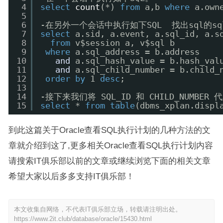
4
select
count
(*) 
from
a,b 
where
a.own
5
6
-在另外一个会话中执行如下SQL  找出sql的sql_i
7
select
a.sid, a.event, a.sql_id, a.s
8
from
v$session a, v$sql b
9
where
a.sql_address = b.address
10
and
a.sql_hash_value = b.hash_val
11
and
a.sql_child_number = b.child_
12
order
by
1 
desc
;
13
14
-接下来我们将 SQL_ID 和 CHILD_NUMBER 
15
select
* 
from
table
(dbms_xplan.displ
到此这篇关于Oracle查看SQL执行计划的几种方法的文
章就介绍到这了,更多相关Oracle查看SQL执行计划内容
请搜索IT俱乐部以前的文章或继续浏览下面的相关文章
希望大家以后多多支持IT俱乐部！
本文收集自网络，不代表IT俱乐部立场，转载请注明出处。
https://www.2it.club/database/oracle/15430.html