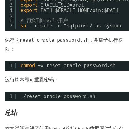
3
export
ORACLE_SID=orcl
4
export
PATH=$ORACLE_HOME
/bin
:$PATH
5
6
# 切换到Oracle用户
7
su
- oracle -c "sqlplus / as sysdba
保存为
reset_oracle_password.sh
，并赋予执行权
限：
1
chmod
+x reset_oracle_password.sh
运行脚本即可重置密码：
1
.
/reset_oracle_password
.sh
总结
本文详细讲解了使用Navicat连接Oracle数据库时如何处