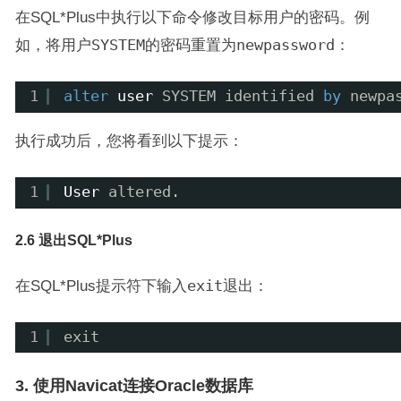
在SQL*Plus中执行以下命令修改目标用户的密码。例
如，将用户
SYSTEM
的密码重置为
newpassword
：
1
alter
user
SYSTEM identified 
by
newpa
执行成功后，您将看到以下提示：
1
User
altered.
2.6 退出SQL*Plus
在SQL*Plus提示符下输入
exit
退出：
1
exit
3. 使用Navicat连接Oracle数据库