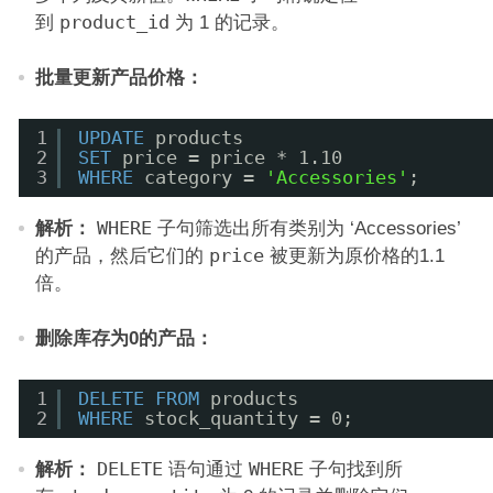
到
product_id
为 1 的记录。
批量更新产品价格：
1
UPDATE
products
2
SET
price = price * 1.10
3
WHERE
category = 
'Accessories'
;
解析：
WHERE
子句筛选出所有类别为 ‘Accessories’
的产品，然后它们的
price
被更新为原价格的1.1
倍。
删除库存为0的产品：
1
DELETE
FROM
products
2
WHERE
stock_quantity = 0;
解析：
DELETE
语句通过
WHERE
子句找到所