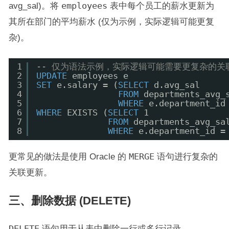
avg_sal)。将
employees
表中每个员工的薪水更新为
其所在部门的平均薪水 (仅为示例，实际逻辑可能更复
杂)。
1
-- 仅为语法示例，实际逻辑可能需要更复杂的关
2
UPDATE
employees e
3
SET
e.salary = (
SELECT
d.avg_sal
4
FROM
departments_avg_
5
WHERE
e.department_id
6
WHERE
EXISTS (
SELECT
1
7
FROM
departments_avg_sa
8
WHERE
e.department_id =
更常见的做法是使用 Oracle 的
MERGE
语句进行复杂的
关联更新。
三、删除数据 (DELETE)
DELETE
语句用于从表中删除一行或多行记录。