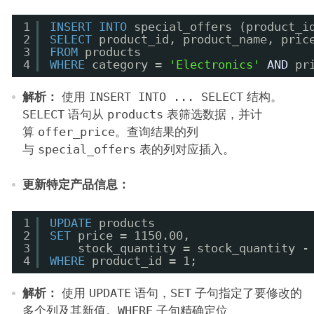
1
INSERT
INTO
special_offers (product_i
2
SELECT
product_id, product_name, pric
3
FROM
products
4
WHERE
category = 
'Electronics'
AND
pr
解析：
使用
INSERT INTO ... SELECT
结构。
SELECT
语句从
products
表筛选数据，并计
算
offer_price
。查询结果的列
与
special_offers
表的列对应插入。
更新特定产品信息：
1
UPDATE
products
2
SET
price = 1150.00,
3
stock_quantity = stock_quantity -
4
WHERE
product_id = 1;
解析：
使用
UPDATE
语句，
SET
子句指定了要修改的
多个列及其新值。
WHERE
子句精确定位