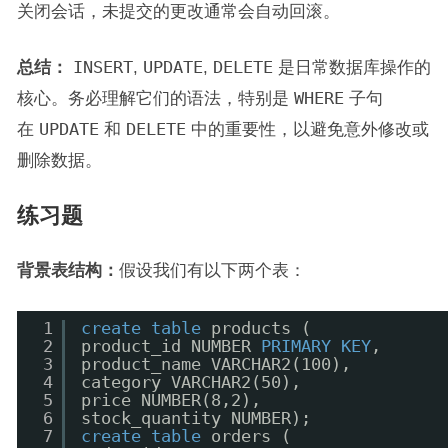
关闭会话，未提交的更改通常会自动回滚。
总结：
INSERT
,
UPDATE
,
DELETE
是日常数据库操作的
核心。务必理解它们的语法，特别是
WHERE
子句
在
UPDATE
和
DELETE
中的重要性，以避免意外修改或
删除数据。
练习题
背景表结构：
假设我们有以下两个表：
1
create
table
products (
2
product_id NUMBER 
PRIMARY
KEY
, 
3
product_name VARCHAR2(100), 
4
category VARCHAR2(50), 
5
price NUMBER(8,2), 
6
stock_quantity NUMBER);
7
create
table
orders (