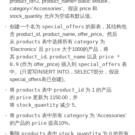
product_id=2, product_name=‘Basic Mouse’,
category=‘Accessories’。假设 price 和
stock_quantity 允许为空或有默认值。
创建一个名为
special_offers
的新表，其结构包
含 product_id, product_name, offer_price。然后
从
products
表中选择所有
category
为
‘Electronics’ 且
price
大于1000的产品，将
其
product_id
,
product_name
以及
price *
0.9
(作为 offer_price) 插入到
special_offers
表
中。(只需写INSERT INTO…SELECT部分，假设
special_offers表已创建)。
将
products
表中
product_id
为 1 的产品
的
price
更新为 1150.00，并
将
stock_quantity
减少 5。
将
products
表中所有
category
为 ‘Accessories’
的产品的
price
提高10%。
删除
products
表中
stock_quantity
为 0 的所有