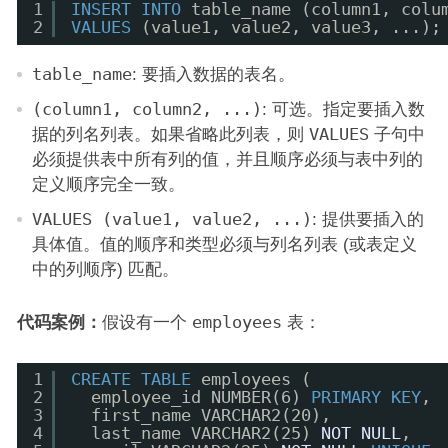
1
INSERT
INTO
table_name (column1, colu
2
VALUES
(value1, value2, value3, ...);
table_name
: 要插入数据的表名。
(column1, column2, ...)
: 可选。指定要插入数
据的列名列表。如果省略此列表，则
VALUES
子句中
必须提供表中所有列的值，并且顺序必须与表中列的
定义顺序完全一致。
VALUES (value1, value2, ...)
: 提供要插入的
具体值。值的顺序和类型必须与列名列表 (或表定义
中的列顺序) 匹配。
代码案例：
假设有一个
employees
表：
1
CREATE
TABLE
employees (
2
employee_id NUMBER(6) 
PRIMARY
KEY
,
3
first_name VARCHAR2(20),
4
last_name VARCHAR2(25) 
NOT
NULL
,