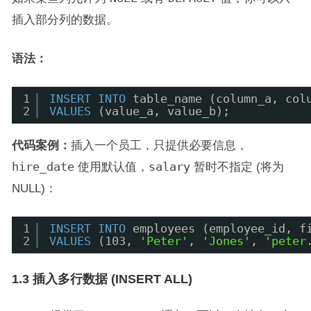
插入部分列的数据。
语法：
1
INSERT
INTO
table_name (column_a, col
2
VALUES
(value_a, value_b);
代码案例：
插入一个员工，只提供必要信息，
hire_date
使用默认值，
salary
暂时不指定 (将为
NULL)：
1
INSERT
INTO
employees (employee_id, f
2
VALUES
(103, 
'Peter'
, 
'Jones'
, 
'peter
1.3 插入多行数据 (INSERT ALL)