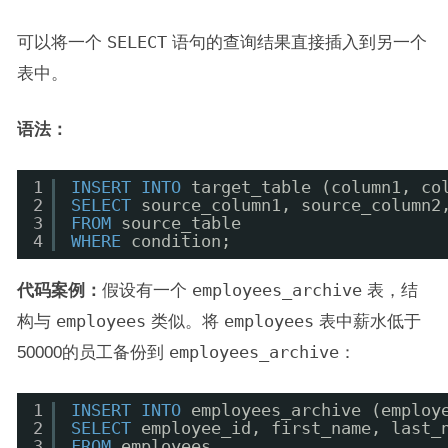
可以将一个
SELECT
语句的查询结果直接插入到另一个
表中。
语法：
1
INSERT
INTO
target_table (column1, co
2
SELECT
source_column1, source_column2
3
FROM
source_table
4
WHERE
condition;
代码案例：
假设有一个
employees_archive
表，结
构与
employees
类似。将
employees
表中薪水低于
50000的员工备份到
employees_archive
：
1
INSERT
INTO
employees_archive (employ
2
SELECT
employee_id, first_name, last_
3
FROM
employees