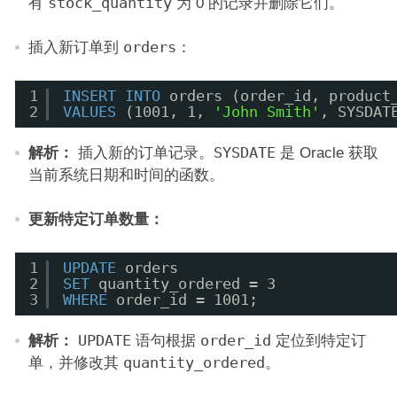
有
stock_quantity
为 0 的记录并删除它们。
插入新订单到
orders
：
1
INSERT
INTO
orders (order_id, product
2
VALUES
(1001, 1, 
'John Smith'
, SYSDAT
解析：
插入新的订单记录。
SYSDATE
是 Oracle 获取
当前系统日期和时间的函数。
更新特定订单数量：
1
UPDATE
orders
2
SET
quantity_ordered = 3
3
WHERE
order_id = 1001;
解析：
UPDATE
语句根据
order_id
定位到特定订
单，并修改其
quantity_ordered
。