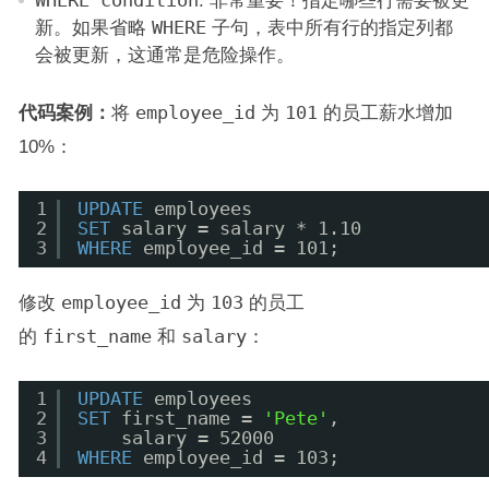
WHERE condition
新。如果省略
WHERE
子句，表中所有行的指定列都
会被更新，这通常是危险操作。
代码案例：
将
employee_id
为
101
的员工薪水增加
10%：
1
UPDATE
employees
2
SET
salary = salary * 1.10
3
WHERE
employee_id = 101;
修改
employee_id
为
103
的员工
的
first_name
和
salary
：
1
UPDATE
employees
2
SET
first_name = 
'Pete'
,
3
salary = 52000
4
WHERE
employee_id = 103;