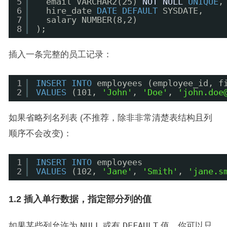
5
email VARCHAR2(25) 
NOT
NULL
UNIQUE
,
6
hire_date 
DATE
DEFAULT
SYSDATE,
7
salary NUMBER(8,2)
8
);
插入一条完整的员工记录：
1
INSERT
INTO
employees (employee_id, f
2
VALUES
(101, 
'John'
, 
'Doe'
, 
'john.doe
如果省略列名列表 (不推荐，除非非常清楚表结构且列
顺序不会改变)：
1
INSERT
INTO
employees
2
VALUES
(102, 
'Jane'
, 
'Smith'
, 
'jane.s
1.2 插入单行数据，指定部分列的值
如果某些列允许为
NULL
或有
DEFAULT
值，你可以只