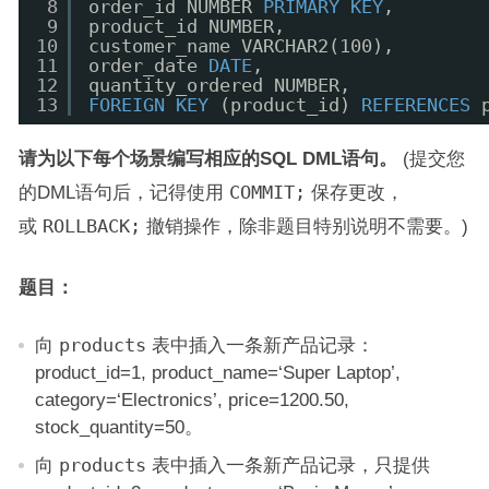
8
order_id NUMBER 
PRIMARY
KEY
, 
9
product_id NUMBER, 
10
customer_name VARCHAR2(100), 
11
order_date 
DATE
, 
12
quantity_ordered NUMBER, 
13
FOREIGN
KEY
(product_id) 
REFERENCES
请为以下每个场景编写相应的SQL DML语句。
(提交您
的DML语句后，记得使用
COMMIT;
保存更改，
或
ROLLBACK;
撤销操作，除非题目特别说明不需要。)
题目：
向
products
表中插入一条新产品记录：
product_id=1, product_name=‘Super Laptop’,
category=‘Electronics’, price=1200.50,
stock_quantity=50。
向
products
表中插入一条新产品记录，只提供