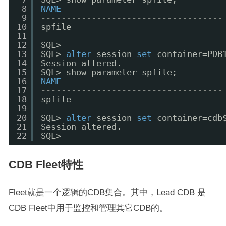
8
NAME
9
------------------------------------
10
spfile                              
11
12
SQL>
13
SQL> 
alter
session 
set
container=PDB
14
Session altered.
15
SQL> show parameter spfile;
16
NAME
17
------------------------------------
18
spfile                              
19
20
SQL> 
alter
session 
set
container=cdb
21
Session altered.
22
SQL>
CDB Fleet特性
Fleet就是一个逻辑的CDB集合。其中，Lead CDB 是
CDB Fleet中用于监控和管理其它CDB的。