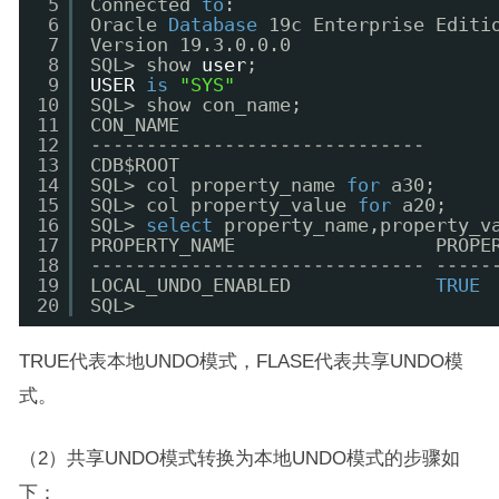
5
Connected 
to
:
6
Oracle 
Database
19c Enterprise Editi
7
Version 19.3.0.0.0
8
SQL> show 
user
;
9
USER
is
"SYS"
10
SQL> show con_name;
11
CON_NAME
12
------------------------------
13
CDB$ROOT
14
SQL> col property_name 
for
a30;
15
SQL> col property_value 
for
a20;
16
SQL> 
select
property_name,property_v
17
PROPERTY_NAME                  PROPE
18
------------------------------ -----
19
LOCAL_UNDO_ENABLED             
TRUE
20
SQL>
TRUE代表本地UNDO模式，FLASE代表共享UNDO模
式。
（2）共享UNDO模式转换为本地UNDO模式的步骤如
下：