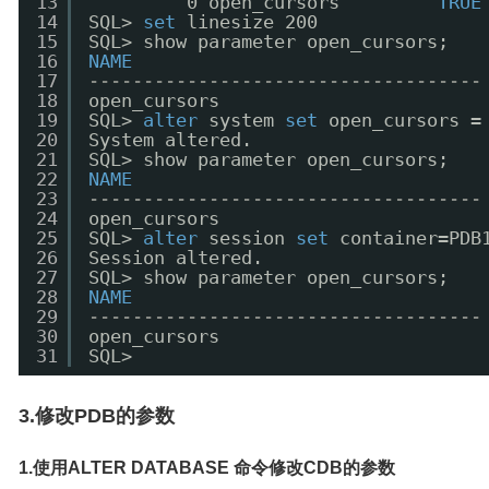
13
0 open_cursors         
TRUE
14
SQL> 
set
linesize 200
15
SQL> show parameter open_cursors;
16
NAME
17
------------------------------------
18
open_cursors                        
19
SQL> 
alter
system 
set
open_cursors =
20
System altered.
21
SQL> show parameter open_cursors;
22
NAME
23
------------------------------------
24
open_cursors                        
25
SQL> 
alter
session 
set
container=PDB
26
Session altered.
27
SQL> show parameter open_cursors;
28
NAME
29
------------------------------------
30
open_cursors                        
31
SQL>
3.修改PDB的参数
1.使用ALTER DATABASE 命令修改CDB的参数