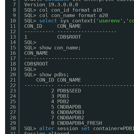
7
Version 19.3.0.0.0
8
SQL> col con_id format a10
9
SQL> col con_name format a20
10
SQL> 
select
sys_context(
'userenv'
,
'c
11
CON_ID     CON_NAME
12
---------- --------------------
13
1          CDB$ROOT
14
SQL> 
15
SQL> show con_name;
16
CON_NAME
17
------------------------------
18
CDB$ROOT
19
SQL> 
20
SQL> show pdbs;
21
CON_ID CON_NAME                 
22
---------- -------------------------
23
2 PDB$SEED                 
24
3 PDB1                     
25
4 PDB2                     
26
5 CNDBAPDB                 
27
6 CNDBAPDB3                
28
7 CNDBAPDB2                
29
8 CNDBAPDB4_FRESH          
30
SQL> 
alter
session 
set
container=PDB
31
Session altered.