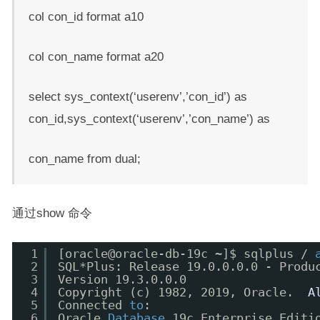
col con_id format a10
col con_name format a20
select sys_context(‘userenv’,’con_id’) as
con_id,sys_context(‘userenv’,’con_name’) as
con_name from dual;
通过show 命令
1
[oracle@oracle-db-19c ~]$ sqlplus / 
2
SQL*Plus: Release 19.0.0.0.0 - Produ
3
Version 19.3.0.0.0
4
Copyright (c) 1982, 2019, Oracle.  
A
5
Connected 
to
:
6
Oracle 
Database
19c Enterprise Editi