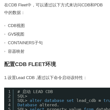
在CDB Fleet中，可以通过以下方式来访问CDB和PDB
中的数据：
CDB视图
GV$视图
CONTAINERS子句
容器映射
配置CDB FLEET环境
1.设置Lead CDB ,通过以下命令启动该特性：
1
# 启动 LEAD CDB
2
SQL> 
3
SQL> 
alter
database
set
lead_cdb = 
tr
4
Database
altered.
5
SQL> 
select
property_value 
from
datab