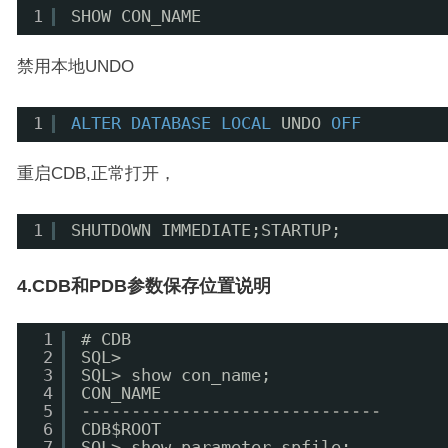
1
SHOW CON_NAME
禁用本地UNDO
1
ALTER
DATABASE
LOCAL
UNDO 
OFF
重启CDB,正常打开，
1
SHUTDOWN IMMEDIATE;STARTUP;
4.CDB和PDB参数保存位置说明
1
# CDB
2
SQL> 
3
SQL> show con_name;
4
CON_NAME
5
------------------------------
6
CDB$ROOT
7
SQL> show parameter spfile;