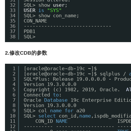
32
SQL> show 
user
;
33
USER
is
"SYS"
34
SQL> show con_name;
35
CON_NAME
36
------------------------------
37
PDB1
38
SQL>
2.修改CDB的参数
1
[oracle@oracle-db-19c ~]$ 
2
[oracle@oracle-db-19c ~]$ sqlplus / 
3
SQL*Plus: Release 19.0.0.0.0 - Produ
4
Version 19.3.0.0.0
5
Copyright (c) 1982, 2019, Oracle.  
A
6
Connected 
to
:
7
Oracle 
Database
19c Enterprise Editi
8
Version 19.3.0.0.0
9
SQL> col 
name
for
a20
10
SQL> 
select
con_id,
name
,ispdb_modifi
11
CON_ID 
NAME
ISPD
12
---------- -------------------- ----