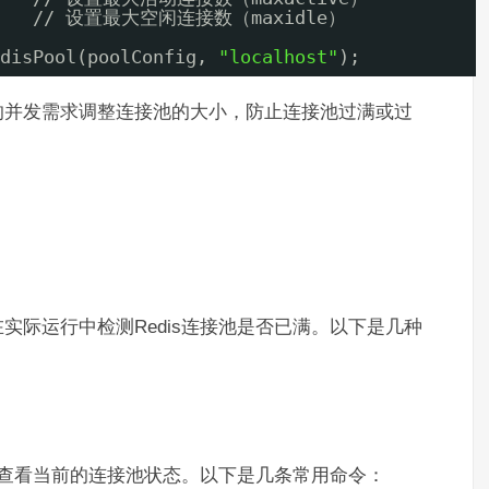
);     // 设置最大空闲连接数（maxidle）
disPool(poolConfig, 
"localhost"
);
的并发需求调整连接池的大小，防止连接池过满或过
实际运行中检测Redis连接池是否已满。以下是几种
实时查看当前的连接池状态。以下是几条常用命令：