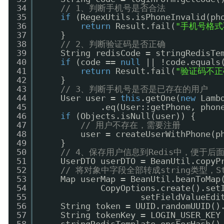
34
// 1、判断手机号是否合法
35
if
(RegexUtils.isPhoneInvalid(ph
36
return
Result.fail(
"手机号格式
37
}
38
// 2、判断验证码是否正确
39
String redisCode = stringRedisTe
40
if
(code == 
null
|| !code.equals
41
return
Result.fail(
"验证码不正
42
}
43
// 3、判断手机号是否是已存在的用户
44
User user = 
this
.getOne(
new
Lamb
45
.eq(User::getPhone, phon
46
if
(Objects.isNull(user)) {
47
// 用户不存在，需要注册
48
user = createUserWithPhone(p
49
}
50
// 4、保存用户信息到Redis中，便
51
UserDTO userDTO = BeanUtil.copyP
52
// 将对象中字段全部转成string类型，St
53
Map userMap = BeanUtil.beanToMap
54
CopyOptions.create().set
55
setFieldValueEdi
56
String token = UUID.randomUUID()
57
String tokenKey = LOGIN_USER_KEY