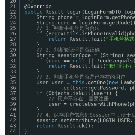
20
*/
21
@Override
22
public
Result login(LoginFormDTO log
23
String phone = loginForm.getPhon
24
String code = loginForm.getCode(
25
// 1、判断手机号是否合法
26
if
(RegexUtils.isPhoneInvalid(ph
27
return
Result.fail(
"手机号格式
28
}
29
// 2、判断验证码是否正确
30
String sessionCode = (String) se
31
if
(code == 
null
|| !code.equals
32
return
Result.fail(
"验证码不正
33
}
34
// 3、判断手机号是否是已存在的用户
35
User user = 
this
.getOne(
new
Lamb
36
.eq(User::getPassword, p
37
if
(Objects.isNull(user)) {
38
// 用户不存在，需要注册
39
user = createUserWithPhone(p
40
}
41
// 4、保存用户信息到Session中
42
session.setAttribute(LOGIN_USER,
43
return
Result.ok();
44
}