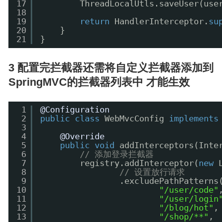
17
ThreadLocalUtls.saveUser(use
18
19
return
HandlerInterceptor.
su
20
}
21
}
3 配置完拦截器还需将自定义拦截器添加到
SpringMVC的拦截器列表中 才能生效
1
@Configuration
2
public
class
WebMvcConfig 
implements
3
4
@Override
5
public
void
addInterceptors(Inte
6
// 添加登录拦截器
7
registry.addInterceptor(
new
8
// 设置放行请求
9
.excludePathPatterns
10
"/user/code"
11
"/user/login
12
"/blog/hot"
,
13
"/shop/**"
,