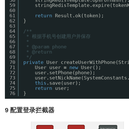
58
stringRedisTemplate.opsForHash()
59
stringRedisTemplate.expire(token
60
61
return
Result.ok(token);
62
}
63
64
/**
65
* 根据手机号创建用户并保存
66
*
67
* @param phone
68
* @return
69
*/
70
private
User createUserWithPhone(Str
71
User user = 
new
User();
72
user.setPhone(phone);
73
user.setNickName(SystemConstants
74
this
.save(user);
75
return
user;
76
}
9 配置登录拦截器