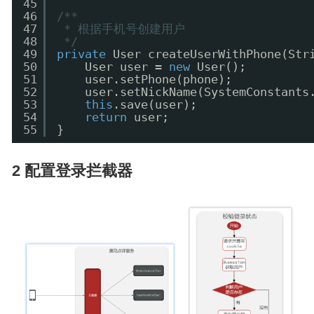
45
46
/**
47
* 根据手机号创建用户
48
*/
49
private
User createUserWithPhone(Str
50
User user = 
new
User();
51
user.setPhone(phone);
52
user.setNickName(SystemConstants
53
this
.save(user);
54
return
user;
55
}
2 配置登录拦截器