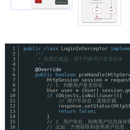
1
public
class
LoginInterceptor 
implem
2
/**
3
* 前置拦截器，用于判断用户是否登录
4
*/
5
@Override
6
public
boolean
preHandle(HttpSer
7
HttpSession session = reques
8
// 1、判断用户是否存在
9
User user = (User) session.g
10
if
(Objects.isNull(user)){
11
// 用户不存在，直接拦截
12
response.setStatus(HttpS
13
return
false
;
14
}
15
// 2、用户存在，则将用户信息保存到
16
// 比如：方便获取和使用用户信息，