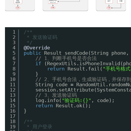
1
/**
2
* 发送验证码
3
*/
4
@Override
5
public
Result sendCode(String phone,
6
// 1、判断手机号是否合法
7
if
(RegexUtils.isPhoneInvalid(ph
8
return
Result.fail(
"手机号格式
9
}
10
// 2、手机号合法，生成验证码，并保存到S
11
String code = RandomUtil.randomN
12
session.setAttribute(SystemConst
13
// 3、发送验证码
14
log.info(
"验证码:{}"
, code);
15
return
Result.ok();
16
}
17
18
/**
19
* 用户登录