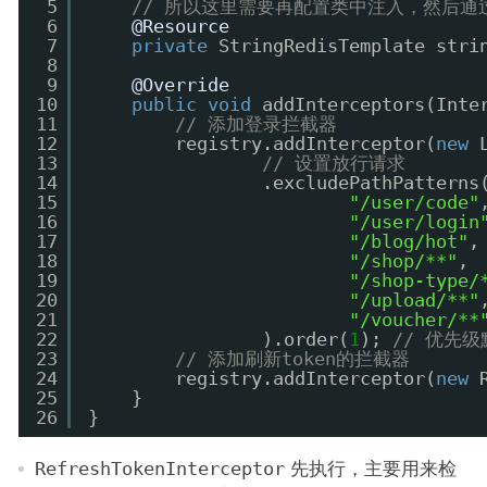
5
// 所以这里需要再配置类中注入，然后通
6
@Resource
7
private
StringRedisTemplate stri
8
9
@Override
10
public
void
addInterceptors(Inte
11
// 添加登录拦截器
12
registry.addInterceptor(
new
13
// 设置放行请求
14
.excludePathPatterns
15
"/user/code"
16
"/user/login
17
"/blog/hot"
,
18
"/shop/**"
,
19
"/shop-type/
20
"/upload/**"
21
"/voucher/**
22
).order(
1
); 
// 优先
23
// 添加刷新token的拦截器
24
registry.addInterceptor(
new
25
}
26
}
RefreshTokenInterceptor
先执行，主要用来检