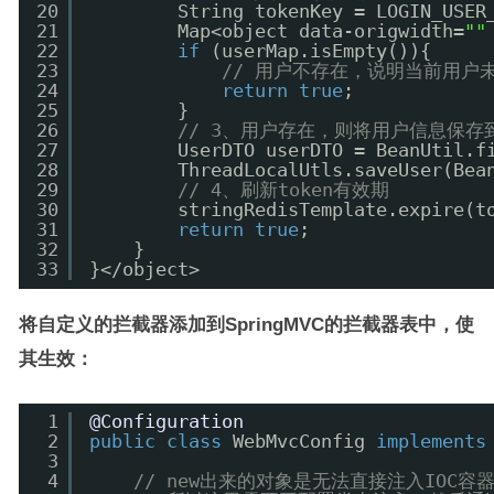
20
String tokenKey = LOGIN_USER
21
Map<object data-origwidth=
""
22
if
(userMap.isEmpty()){
23
// 用户不存在，说明当前用户
24
return
true
;
25
}
26
// 3、用户存在，则将用户信息保存
27
UserDTO userDTO = BeanUtil.f
28
ThreadLocalUtls.saveUser(Bea
29
// 4、刷新token有效期
30
stringRedisTemplate.expire(t
31
return
true
;
32
}
33
}</object>
将自定义的拦截器添加到SpringMVC的拦截器表中，使
其生效：
1
@Configuration
2
public
class
WebMvcConfig 
implements
3
4
// new出来的对象是无法直接注入IOC容器的