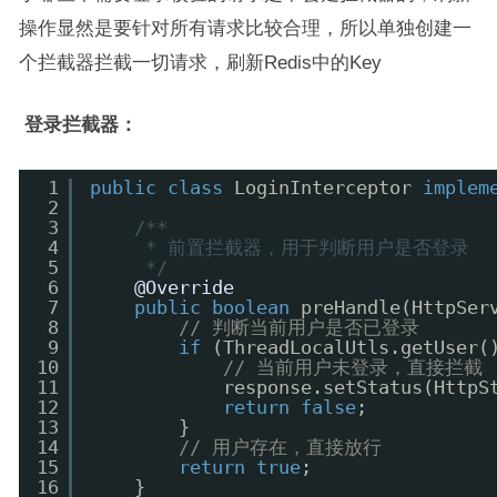
操作显然是要针对所有请求比较合理，所以单独创建一
个拦截器拦截一切请求，刷新Redis中的Key
登录拦截器：
1
public
class
LoginInterceptor 
implem
2
3
/**
4
* 前置拦截器，用于判断用户是否登录
5
*/
6
@Override
7
public
boolean
preHandle(HttpSer
8
// 判断当前用户是否已登录
9
if
(ThreadLocalUtls.getUser(
10
// 当前用户未登录，直接拦截
11
response.setStatus(HttpS
12
return
false
;
13
}
14
// 用户存在，直接放行
15
return
true
;
16
}