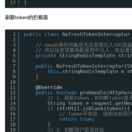
17
}
刷新token的拦截器
1
public
class
RefreshTokenInterceptor
2
3
// new出来的对象是无法直接注入IOC容器的
4
// 所以这里需要再配置类中注入，然后通
5
private
StringRedisTemplate stri
6
7
public
RefreshTokenInterceptor(S
8
this
.stringRedisTemplate = s
9
}
10
11
@Override
12
public
boolean
preHandle(HttpSer
13
// 1、获取token，并判断token
14
String token = request.getHe
15
if
(StrUtil.isBlank(token)){
16
// token不存在，说明当前
17
return
true
;
18
}
19
// 2、判断用户是否存在