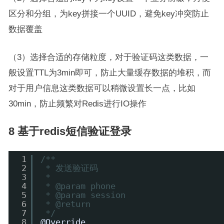
区分和分组，为key拼接一个UUID，避免key冲突防止
数据覆盖
（3）选择合适的存储粒度，对于验证码这类数据，一
般设置TTL为3min即可，防止大量缓存数据的堆积，而
对于用户信息这类数据可以稍微设置长一点，比如
30min，防止频繁对Redis进行IO操作
8 基于redis短信验证登录
1
/**
2
* 发送验证码
3
*
4
* @param phone
5
* @param session
6
* @return
7
*/
8
@Override