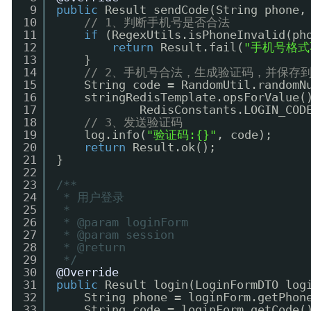
9
public
Result sendCode(String phone,
10
// 1、判断手机号是否合法
11
if
(RegexUtils.isPhoneInvalid(ph
12
return
Result.fail(
"手机号格式
13
}
14
// 2、手机号合法，生成验证码，并保存到R
15
String code = RandomUtil.randomN
16
stringRedisTemplate.opsForValue(
17
RedisConstants.LOGIN_COD
18
// 3、发送验证码
19
log.info(
"验证码:{}"
, code);
20
return
Result.ok();
21
}
22
23
/**
24
* 用户登录
25
*
26
* @param loginForm
27
* @param session
28
* @return
29
*/
30
@Override
31
public
Result login(LoginFormDTO log
32
String phone = loginForm.getPhon
33
String code = loginForm.getCode(